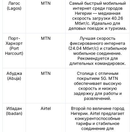
Лагос
MTN
Самый быстрый мобильный
(Lagos)
интернет среди городов
Нигерии — медианная
скорость загрузки 40.26
Мбит/с. Идеально для
деловых поездок и туризма.
Порт-
MTN
Лучшая скорость
Харкорт
фиксированного интернета
(Port
(24.04 Мбит/с) и стабильное
Harcourt)
мобильное соединение.
Рекомендуется для
длительных командировок.
Абуджа
MTN
Столица с отличным
(Abuja)
покрытием 5G. MTN
обеспечивает высокую
скорость и низкую
задержку для работы и
развлечений.
Ибадан
Airtel
Второй по величине город
(Ibadan)
Нигерии. Airtel предлагает
конкурентоспособные
тарифы и стабильное
соединение для