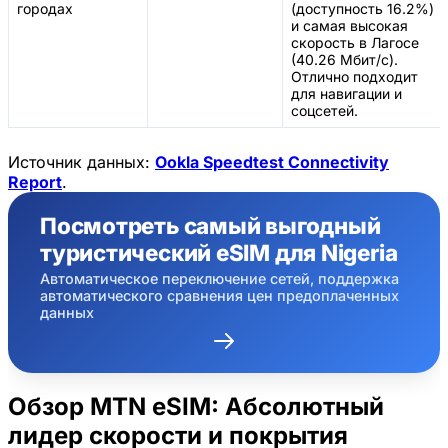
городах
(доступность 16.2%)
и самая высокая
скорость в Лагосе
(40.26 Мбит/с).
Отлично подходит
для навигации и
соцсетей.
Источник данных:
Ookla Speedtest Connectivity
Report
.
Посмотреть самый выгодный
туристический eSIM для Nigeria
Автоматическое переключение сетей, поддержка
автоматического сравнения цен предоплаченных
данных
Обзор MTN eSIM: Абсолютный
лидер скорости и покрытия