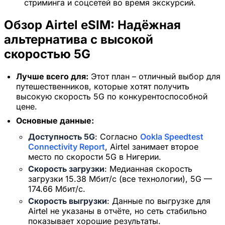
стриминга и соцсетей во время экскурсий.
Обзор Airtel eSIM: Надёжная
альтернатива с высокой
скоростью 5G
Лучше всего для:
Этот план – отличный выбор для
путешественников, которые хотят получить
высокую скорость 5G по конкурентоспособной
цене.
Основные данные:
Доступность 5G
: Согласно
Ookla Speedtest
Connectivity Report
, Airtel занимает второе
место по скорости 5G в Нигерии.
Скорость загрузки
: Медианная скорость
загрузки 15.38 Мбит/с (все технологии), 5G —
×
Ограниченное по времени
174.66 Мбит/с.
предложение
Скорость выгрузки
: Данные по выгрузке для
Airtel не указаны в отчёте, но сеть стабильно
Промокод
показывает хорошие результаты.
web20