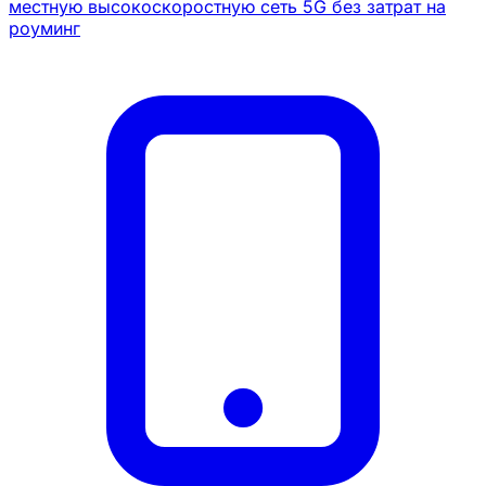
местную высокоскоростную сеть 5G без затрат на
роуминг