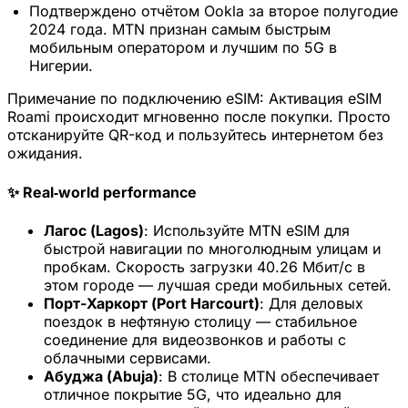
Подтверждено отчётом Ookla за второе полугодие
2024 года. MTN признан самым быстрым
мобильным оператором и лучшим по 5G в
Нигерии.
Примечание по подключению eSIM:
Активация eSIM
Roami происходит мгновенно после покупки. Просто
отсканируйте QR-код и пользуйтесь интернетом без
ожидания.
✨ Real‑world performance
Лагос (Lagos)
: Используйте MTN eSIM для
быстрой навигации по многолюдным улицам и
пробкам. Скорость загрузки 40.26 Мбит/с в
этом городе — лучшая среди мобильных сетей.
Порт-Харкорт (Port Harcourt)
: Для деловых
поездок в нефтяную столицу — стабильное
соединение для видеозвонков и работы с
облачными сервисами.
Абуджа (Abuja)
: В столице MTN обеспечивает
отличное покрытие 5G, что идеально для