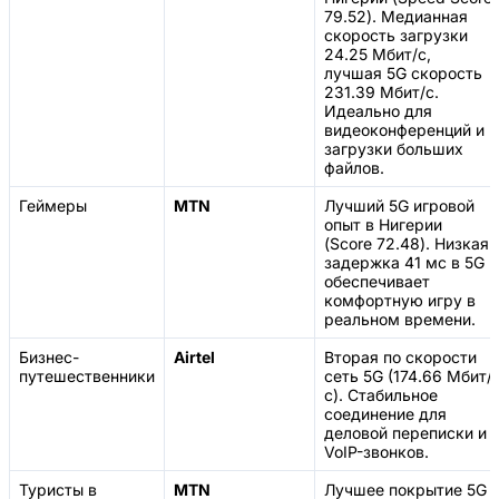
79.52). Медианная
скорость загрузки
24.25 Мбит/с,
лучшая 5G скорость
231.39 Мбит/с.
Идеально для
видеоконференций и
загрузки больших
файлов.
Геймеры
MTN
Лучший 5G игровой
опыт в Нигерии
(Score 72.48). Низкая
задержка 41 мс в 5G
обеспечивает
комфортную игру в
реальном времени.
Бизнес-
Airtel
Вторая по скорости
путешественники
сеть 5G (174.66 Мбит/
с). Стабильное
соединение для
деловой переписки и
VoIP-звонков.
Туристы в
MTN
Лучшее покрытие 5G