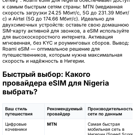
к самым быстрым сетям страны: MTN (медианная
скорость загрузки 24.25 Мбит/с, 5G до 231.39 Мбит/
с) и Airtel (5G до 174.66 Мбит/с). Идеально для
двухсимочных устройств: оставьте свою домашнюю
SIM-карту активной для звонков, а eSIM используйте
для высокоскоростного интернета. Активация
мгновенная, без KYC и роуминговых сборов. Вывод:
Roami eSIM — оптимальное решение для
путешественников, которым нужна максимальная
скорость и надёжность в Нигерии.
Быстрый выбор: Какого
провайдера eSIM для Nigeria
выбрать?
Ваш стиль
Рекомендуемый
Производительность
путешествия
провайдер
сети по данным
Цифровые
MTN
Самая быстрая
кочевники
мобильная сеть в
Нигерии (Speed Score