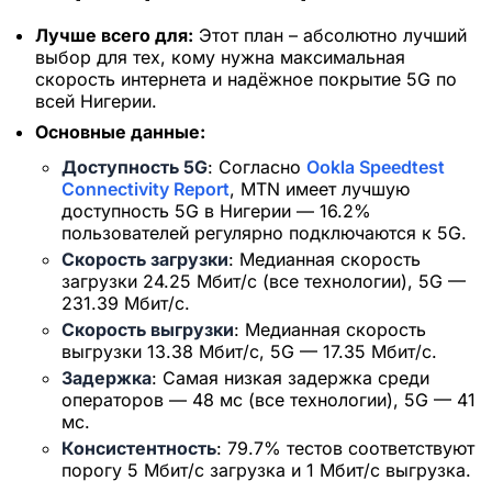
Лучше всего для:
Этот план – абсолютно лучший
выбор для тех, кому нужна максимальная
скорость интернета и надёжное покрытие 5G по
всей Нигерии.
Основные данные:
Доступность 5G
: Согласно
Ookla Speedtest
Connectivity Report
, MTN имеет лучшую
доступность 5G в Нигерии — 16.2%
пользователей регулярно подключаются к 5G.
Скорость загрузки
: Медианная скорость
загрузки 24.25 Мбит/с (все технологии), 5G —
231.39 Мбит/с.
Скорость выгрузки
: Медианная скорость
выгрузки 13.38 Мбит/с, 5G — 17.35 Мбит/с.
Задержка
: Самая низкая задержка среди
операторов — 48 мс (все технологии), 5G — 41
мс.
Консистентность
: 79.7% тестов соответствуют
порогу 5 Мбит/с загрузка и 1 Мбит/с выгрузка.