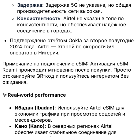
Задержка
: Задержка 5G не указана, но общая
20% скидка для новых пользователей
производительность сети высокая.
Получено сегодня
Осталось
Консистентность
: Airtel не указан в топе по
915
9
консистентности, но обеспечивает надёжное
соединение в городах.
Отмена
Получить сейчас
Подтверждено отчётом Ookla за второе полугодие
2024 года. Airtel — второй по скорости 5G
оператор в Нигерии.
Примечание по подключению eSIM:
Активация eSIM
Roami происходит мгновенно после покупки. Просто
отсканируйте QR-код и пользуйтесь интернетом без
ожидания.
✨ Real‑world performance
Ибадан (Ibadan)
: Используйте Airtel eSIM для
экономии трафика при просмотре соцсетей и
мессенджеров.
Кано (Kano)
: В северных регионах Airtel
обеспечивает стабильное соединение для