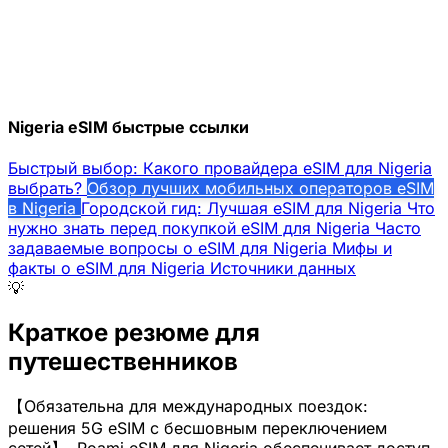
Nigeria eSIM быстрые ссылки
Быстрый выбор: Какого провайдера eSIM для Nigeria
выбрать?
Обзор лучших мобильных операторов eSIM
в Nigeria
Городской гид: Лучшая eSIM для Nigeria
Что
нужно знать перед покупкой eSIM для Nigeria
Часто
задаваемые вопросы о eSIM для Nigeria
Мифы и
факты о eSIM для Nigeria
Источники данных
💡
Краткое резюме для
путешественников
【Обязательна для международных поездок:
решения 5G eSIM с бесшовным переключением
сетей】. Roami eSIM для Nigeria обеспечивает доступ