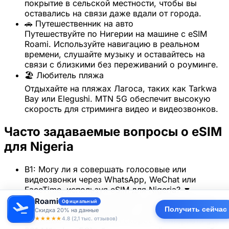
покрытие в сельской местности, чтобы вы
оставались на связи даже вдали от города.
🚗 Путешественник на авто
Путешествуйте по Нигерии на машине с eSIM
Roami. Используйте навигацию в реальном
времени, слушайте музыку и оставайтесь на
связи с близкими без переживаний о роуминге.
🏖️ Любитель пляжа
Отдыхайте на пляжах Лагоса, таких как Tarkwa
Bay или Elegushi. MTN 5G обеспечит высокую
скорость для стриминга видео и видеозвонков.
Часто задаваемые вопросы о eSIM
для Nigeria
В1: Могу ли я совершать голосовые или
видеозвонки через WhatsApp, WeChat или
FaceTime, используя eSIM для Nigeria?
▼
Да, eSIM Roami для Нигерии поддерживает все
Roami
Официальный
Получить сейчас
популярные мессенджеры и приложения для
Скидка 20% на данные
★★★★★
4.8 (2,1 тыс. отзывов)
видеозвонков. Высокая скорость интернета (до