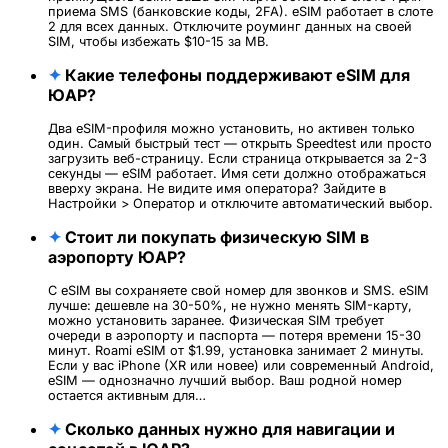
приема SMS (банковские коды, 2FA). eSIM работает в слоте
2 для всех данных. Отключите роуминг данных на своей
SIM, чтобы избежать $10-15 за MB.
✦
Какие телефоны поддерживают eSIM для
ЮАР?
Два eSIM-профиля можно установить, но активен только
один. Самый быстрый тест — открыть Speedtest или просто
загрузить веб-страницу. Если страница открывается за 2-3
секунды — eSIM работает. Имя сети должно отображаться
вверху экрана. Не видите имя оператора? Зайдите в
Настройки > Оператор и отключите автоматический выбор.
✦
Стоит ли покупать физическую SIM в
аэропорту ЮАР?
С eSIM вы сохраняете свой номер для звонков и SMS. eSIM
лучше: дешевле на 30-50%, не нужно менять SIM-карту,
можно установить заранее. Физическая SIM требует
очереди в аэропорту и паспорта — потеря времени 15-30
минут. Roami eSIM от $1.99, установка занимает 2 минуты.
Если у вас iPhone (XR или новее) или современный Android,
eSIM — однозначно лучший выбор. Ваш родной номер
остается активным для…
✦
Сколько данных нужно для навигации и