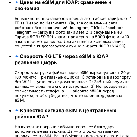
✦
Цены на eSIM для ЮАР: сравнение и
экономия
Большинство провайдеров предлагают гибкие тарифы: от 1
ГБ за 3 евро до безлимита. Да, все социальные сети
работают без ограничений. Instagram, TikTok, Facebook,
Telegram — загрузка фото занимает 2-3 секунды на 4G.
Тарифа 5GB ($9.99) хватит примерно на 5000 фото или 10
часов просмотра видео. Для активного использования
соцсетей с видеозагрузкой лучше выбрать 10GB ($14.99).
✦
Скорость 4G LTE через eSIM в ЮАР:
реальные цифры
Скорость загрузки файлов через eSIM варьируется от 20 до
100 Мбит/с. Три главные ошибки: 1) Установка в аэропорту
без WiFi — установите дома заранее. 2) Забытый роуминг
данных — включите его в настройках. 3) Непроверенная
совместимость телефона — наберите *#06# перед
покупкой, чтобы убедиться, что телефон поддерживает
eSIM.
✦
Качество сигнала eSIM в центральных
районах ЮАР
На курортах покрытие обычно хорошее благодаря
дополнительным вышкам. Да — это одно из главных
преимуществ eSIM. Ваша SIM-карта остается в слоте 1 для