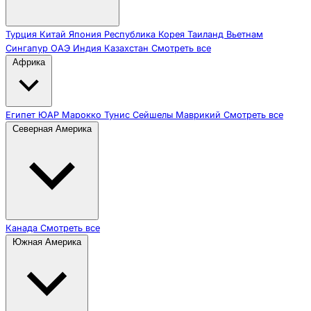
Турция
Китай
Япония
Республика Корея
Таиланд
Вьетнам
Сингапур
ОАЭ
Индия
Казахстан
Смотреть все
Африка
Египет
ЮАР
Марокко
Тунис
Сейшелы
Маврикий
Смотреть все
Северная Америка
Канада
Смотреть все
Южная Америка