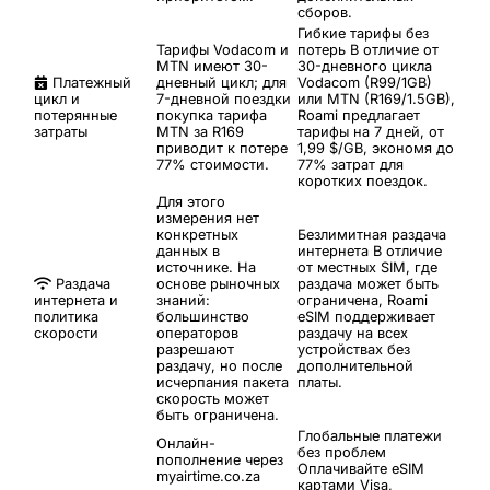
сборов.
Гибкие тарифы без
Тарифы Vodacom и
потерь
В отличие от
MTN имеют 30-
30-дневного цикла
Платежный
дневный цикл; для
Vodacom (R99/1GB)
цикл и
7-дневной поездки
или MTN (R169/1.5GB),
потерянные
покупка тарифа
Roami предлагает
затраты
MTN за R169
тарифы на 7 дней, от
приводит к потере
1,99 $/GB, экономя до
77% стоимости.
77% затрат для
коротких поездок.
Для этого
измерения нет
конкретных
Безлимитная раздача
данных в
интернета
В отличие
источнике. На
от местных SIM, где
Раздача
основе рыночных
раздача может быть
интернета и
знаний:
ограничена, Roami
политика
большинство
eSIM поддерживает
скорости
операторов
раздачу на всех
разрешают
устройствах без
раздачу, но после
дополнительной
исчерпания пакета
платы.
скорость может
быть ограничена.
Глобальные платежи
Онлайн-
без проблем
пополнение через
Оплачивайте eSIM
myairtime.co.za
картами Visa,