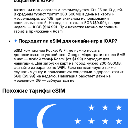
соцсетей в ЮАР?
Активным пользователям рекомендуется 10+ ГБ на 10 дней.
В среднем турист тратит 300-500MB в день на карты и
мессенджеры, до 1GB при активном использовании
социальных сетей. На неделю хватает 5GB ($9.99), на две
недели — 10GB ($14.99). При нехватке можно пополнить
тариф в приложении Roami.
✦
Подходит ли eSIM для онлайн-игр в ЮАР?
eSIM компактнее Pocket WiFi: не нужно носить
дополнительное устройство. Google Maps тратит около 5MB
в час — любой тариф Roami (от $1.99) подходит для
навигации. Для загрузки карт на город нужно 200-500MB,
скачайте их заранее по WiFi. Если вы планируете также
слушать музыку и пользоваться соцсетями в дороге, хватит
5GB ($9.99) на неделю. Навигация работает даже на
медленном 3G — заблудиться не …
Похожие тарифы eSIM