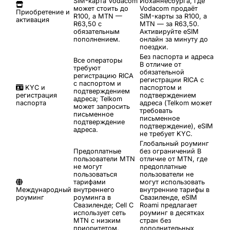
SIM-карта Vodacom
Йоханнесбурга, где
может стоить до
Vodacom продаёт
Приобретение и
R100, а MTN —
SIM-карты за R100, а
активация
R63,50 с
MTN — за R63,50.
обязательным
Активируйте eSIM
пополнением.
онлайн за минуту до
поездки.
Без паспорта и адреса
Все операторы
В отличие от
требуют
обязательной
регистрацию RICA
регистрации RICA с
с паспортом и
KYC и
паспортом и
подтверждением
регистрация
подтверждением
адреса; Telkom
паспорта
адреса (Telkom может
может запросить
требовать
письменное
письменное
подтверждение
подтверждение), eSIM
адреса.
не требует KYC.
Глобальный роуминг
Предоплатные
без ограничений
В
пользователи MTN
отличие от MTN, где
не могут
предоплатные
пользоваться
пользователи не
тарифами
могут использовать
Международный
внутреннего
внутренние тарифы в
роуминг
роуминга в
Свазиленде, eSIM
Свазиленде; Cell C
Roami предлагает
использует сеть
роуминг в десятках
MTN с низким
стран без
приоритетом.
дополнительных