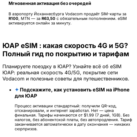
Мгновенная активация без очередей
В аэропорту Йоханнесбурга Vodacom продаёт SIM-карты за
R100
, MTN — за
R63,50
с обязательным пополнением. eSIM
активируется онлайн за минуту.
ЮАР eSIM : какая скорость 4G и 5G?
Полный гид по покрытию и тарифам
Планируете поездку в ЮАР? Узнайте всё об eSIM
ЮАР: реальная скорость 4G/5G, покрытие сети
Vodacom и полезные советы для путешественников.
✦
Подскажите, как установить eSIM на iPhone
для ЮАР
Процесс активации стандартный: получили QR-код,
отсканировали, и интернет заработал. Нет — цена
финальная. Тарифы начинаются от $1.99 (7 дней, 1GB). Без
налогов, без абонентской платы, без автопродления. Тариф
заканчивается автоматически в дату окончания — никаких
сюрпризов.