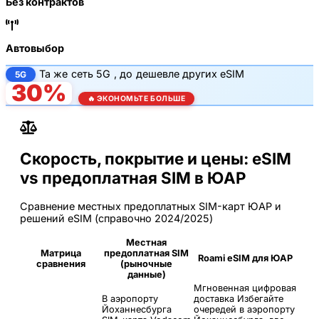
Без контрактов
Автовыбор
Та же
сеть 5G
, до
дешевле других eSIM
5G
30%
🔥 ЭКОНОМЬТЕ БОЛЬШЕ
Скорость, покрытие и цены: eSIM
vs предоплатная SIM в ЮАР
Сравнение местных предоплатных SIM-карт ЮАР и
решений eSIM (справочно 2024/2025)
Местная
Матрица
предоплатная SIM
Roami eSIM для ЮАР
сравнения
(рыночные
данные)
Мгновенная цифровая
В аэропорту
доставка
Избегайте
Йоханнесбурга
очередей в аэропорту