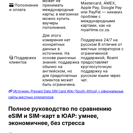
может не
Mastercard, AMEX,
Пополнение
принимать
Apple Pay, Google Pay
и оплата
международные
или PayPal — никаких
карты; в магазинах
проблем с
можно купить
международными
ваучеры
картами, как на
пополнения.
myairtime.co.za.
Для этого
измерения нет
Поддержка 24/7 на
конкретных
русском
В отличие от
данных в
местных операторов с
источнике. На
ограниченной
Поддержка
основе рыночных
поддержкой, Roami
клиентов
знаний: поддержка
предоставляет
обычно на
круглосуточную
английском, но
поддержку на
для предоплатных
русском языке через
клиентов может
чат.
быть ограничена.
Источник: Prepaid Data SIM Card Wiki (South-Africa) + официальные
сайты местных операторов
Полное руководство по сравнению
eSIM и SIM-карт в ЮАР: умнее,
экономичнее, без стресса