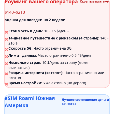
Роуминг вашего оператора
Скрытые платежи
$140–$210
оценка для поездки на 2 недели
Стоимость в день:
10 - 15 $/день
✖
14-дневное путешествие с рюкзаком (4 страны):
140 -
✖
210 $
Скорость 5G:
Часто ограничена 3G
✖
Лимит данных:
Часто ограничено 0,5 ГБ/день
✖
Несколько стран:
10 $/день за страну (может
✖
отличаться)
Раздача интернета (хотспот):
Часто ограничено или
✖
платно
Время настройки:
Уже активно (но дорого)
✖
eSIM Roami Южная
Лучшее соотношение цены и
качества
Америка