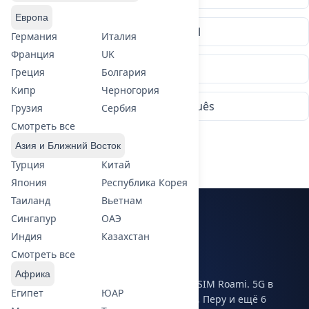
Европа
Italiano
Español
Германия
Италия
Франция
UK
Русский
日本語
Греция
Болгария
Кипр
Черногория
Français
Português
Грузия
Сербия
Смотреть все
繁體中文
Азия и Ближний Восток
Главная
Турция
›
Южная Америка eSIM
Китай
Япония
Республика Корея
Таиланд
Вьетнам
Сингапур
ОАЭ
Южная Америка eSIM
Индия
Казахстан
11 стран, покрытие 5G
Смотреть все
Африка
Исследуйте Южную Америку с одной eSIM Roami. 5G в
Египет
ЮАР
Бразилии, Аргентине, Чили, Колумбии, Перу и ещё 6