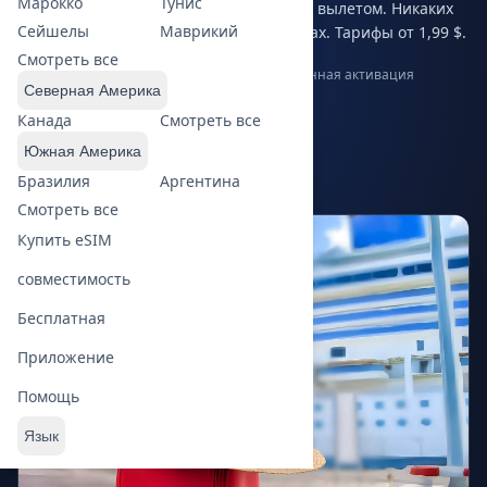
Марокко
Тунис
странах. Мгновенная активация перед вылетом. Никаких
Сейшелы
Маврикий
роуминговых сборов на любых границах. Тарифы от 1,99 $.
Смотреть все
11 стран
Скорость 5G
Тарифы от 1,99 $
Мгновенная активация
Северная Америка
Канада
Смотреть все
Посмотреть тарифы
Южная Америка
Бразилия
Аргентина
Попробовать бесплатную eSIM
Смотреть все
Купить eSIM
совместимость
Бесплатная
Приложение
Помощь
Язык