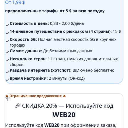
От 1,99 $
предоплаченные тарифы от 5 $ за всю поездку
Стоимость в день:
0,33 - 2,00 $/день
✓
14-дневное путешествие с рюкзаком (4 страны):
15 $
✓
Скорость 5G:
Полная местная скорость 5G в крупных
✓
городах
Лимит данных:
До безлимитных данных
✓
Несколько стран:
11 стран, никаких дополнительных
✓
сборов
Раздача интернета (хотспот):
Включено бесплатно
✓
Время настройки:
2 минуты (QR-код)
✓
✨
🔥 Ограниченное предложение 🔥
🎉 СКИДКА 20% — Используйте код
WEB20
Используйте код
WEB20
при оформлении заказа,