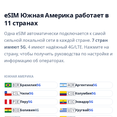
eSIM Южная Америка работает в
11 странах
Одна eSIM автоматически подключается к самой
сильной локальной сети в каждой стране.
7 стран
имеют 5G
, 4 имеют надёжный 4G/LTE. Нажмите на
страну, чтобы получить руководства по настройке и
информацию об операторах.
ЮЖНАЯ АМЕРИКА
🇧🇷
🇦🇷
Бразилия
5G
Аргентина
5G
🇨🇱
🇨🇴
Чили
5G
Колумбия
5G
🇵🇪
🇪🇨
Перу
5G
Эквадор
5G
🇧🇴
🇺🇾
Боливия
4G
Уругвай
5G