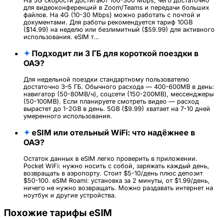
На 5G скорости достигают 100-300 Mbps, чего достаточно
для видеоконференций в Zoom/Teams и передачи больших
файлов. На 4G (10-30 Mbps) можно работать с почтой и
документами. Для работы рекомендуется тариф 10GB
($14.99) на неделю или безлимитный ($59.99) для активного
использования. eSIM т…
✦
Подходит ли 3 ГБ для короткой поездки в
ОАЭ?
Для недельной поездки стандартному пользователю
достаточно 3–5 ГБ. Обычного расхода — 400-600MB в день:
навигатор (50-80MB/ч), соцсети (150-200MB), мессенджеры
(50-100MB). Если планируете смотреть видео — расход
вырастет до 1-2GB в день. 5GB ($9.99) хватает на 7-10 дней
умеренного использования.
✦
eSIM или отельный WiFi: что надёжнее в
ОАЭ?
Остаток данных в eSIM легко проверить в приложении.
Pocket WiFi: нужно носить с собой, заряжать каждый день,
возвращать в аэропорту. Стоит $5-10/день плюс депозит
$50-100. eSIM Roami: установка за 2 минуты, от $1.99/день,
ничего не нужно возвращать. Можно раздавать интернет на
ноутбук и другие устройства.
Похожие тарифы eSIM