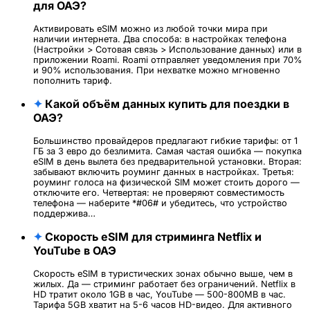
для ОАЭ?
Активировать eSIM можно из любой точки мира при
наличии интернета. Два способа: в настройках телефона
(Настройки > Сотовая связь > Использование данных) или в
приложении Roami. Roami отправляет уведомления при 70%
и 90% использования. При нехватке можно мгновенно
пополнить тариф.
✦
Какой объём данных купить для поездки в
ОАЭ?
Большинство провайдеров предлагают гибкие тарифы: от 1
ГБ за 3 евро до безлимита. Самая частая ошибка — покупка
eSIM в день вылета без предварительной установки. Вторая:
забывают включить роуминг данных в настройках. Третья:
роуминг голоса на физической SIM может стоить дорого —
отключите его. Четвертая: не проверяют совместимость
телефона — наберите *#06# и убедитесь, что устройство
поддержива…
✦
Скорость eSIM для стриминга Netflix и
YouTube в ОАЭ
Скорость eSIM в туристических зонах обычно выше, чем в
жилых. Да — стриминг работает без ограничений. Netflix в
HD тратит около 1GB в час, YouTube — 500-800MB в час.
Тарифа 5GB хватит на 5-6 часов HD-видео. Для активного