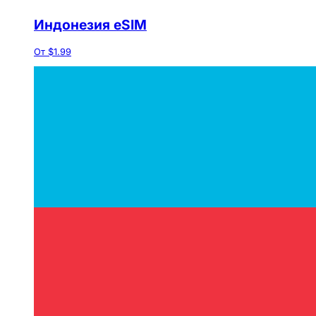
Индонезия eSIM
От $1.99