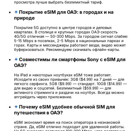
просмотра лучше выбрать безлимитный тариф.
✦
Покрытие eSIM для ОАЭ: в городах и на
природе
Покрытие 5G доступно в центре городов и деловых
кварталах. В столице и крупных городах ОАЭ скорость
4G/5G отличная — 50-300 Mbps. За городом сигнал слабее:
5-15 Mbps в поселках, 2-5 Mbps в национальных парках и
горах. Карты и мессенджеры работают везде, видео может
буферизоваться. Рекомендуем скачивать офлайн-карты.
✦
Совместимы ли смартфоны Sony с eSIM для
ОАЭ?
На iPad и некоторых ноутбуках eSIM тоже работает.
Исходите из своих привычек: 3GB ($4.99) на 7 дней — для
легкого серфинга. 5GB ($9.99) — стандарт. 10GB ($14.99) —
для видео и соцсетей. Безлимитный ($59.99) — для
активного стриминга и раздачи на ноутбук. Всегда можно
апгрейдить через приложение.
✦
Почему eSIM удобнее обычной SIM для
путешествия в ОАЭ?
eSIM экономит время на поиск оператора в незнакомой
стране. Да, eSIM отлично подходит для удаленной работы.