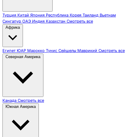
Турция
Китай
Япония
Республика Корея
Таиланд
Вьетнам
Сингапур
ОАЭ
Индия
Казахстан
Смотреть все
Африка
Египет
ЮАР
Марокко
Тунис
Сейшелы
Маврикий
Смотреть все
Северная Америка
Канада
Смотреть все
Южная Америка