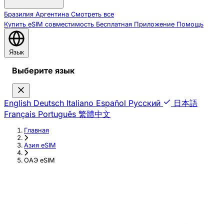
Бразилия
Аргентина
Смотреть все
Купить eSIM
совместимость
Бесплатная
Приложение
Помощь
Язык
Выберите язык
English
Deutsch
Italiano
Español
Русский
日本語
Français
Português
繁體中文
Главная
›
Азия eSIM
›
ОАЭ eSIM