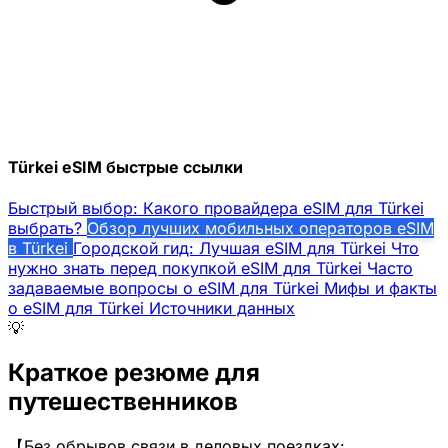
Türkei eSIM быстрые ссылки
Быстрый выбор: Какого провайдера eSIM для Türkei
выбрать?
Обзор лучших мобильных операторов eSIM
в Türkei
Городской гид: Лучшая eSIM для Türkei
Что
нужно знать перед покупкой eSIM для Türkei
Часто
задаваемые вопросы о eSIM для Türkei
Мифы и факты
о eSIM для Türkei
Источники данных
💡
Краткое резюме для
путешественников
【Без обрывов связи в деловых поездках: