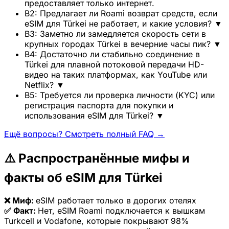
предоставляет только интернет.
В2: Предлагает ли Roami возврат средств, если
eSIM для Türkei не работает, и какие условия?
▼
В3: Заметно ли замедляется скорость сети в
крупных городах Türkei в вечерние часы пик?
▼
В4: Достаточно ли стабильно соединение в
Türkei для плавной потоковой передачи HD-
видео на таких платформах, как YouTube или
Netflix?
▼
В5: Требуется ли проверка личности (KYC) или
регистрация паспорта для покупки и
использования eSIM для Türkei?
▼
Ещё вопросы? Смотреть полный FAQ →
⚠️ Распространённые мифы и
факты об eSIM для Türkei
❌ Миф:
eSIM работает только в дорогих отелях
✅ Факт:
Нет, eSIM Roami подключается к вышкам
Turkcell и Vodafone, которые покрывают 98%