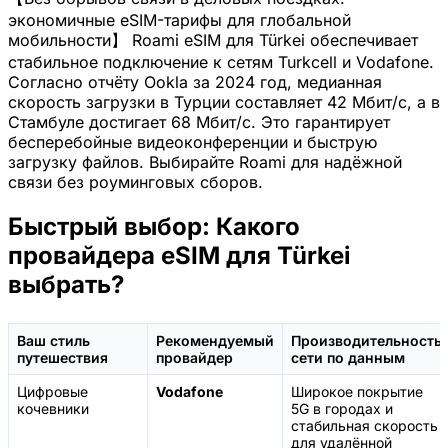
экономичные eSIM-тарифы для глобальной
мобильности】 Roami eSIM для Türkei обеспечивает
стабильное подключение к сетям Turkcell и Vodafone.
Согласно отчёту Ookla за 2024 год, медианная
скорость загрузки в Турции составляет 42 Мбит/с, а в
Стамбуле достигает 68 Мбит/с. Это гарантирует
бесперебойные видеоконференции и быструю
загрузку файлов. Выбирайте Roami для надёжной
связи без роуминговых сборов.
Быстрый выбор: Какого
провайдера eSIM для Türkei
выбрать?
Ваш стиль
Рекомендуемый
Производительность
путешествия
провайдер
сети по данным
Цифровые
Vodafone
Широкое покрытие
кочевники
5G в городах и
стабильная скорость
для удалённой