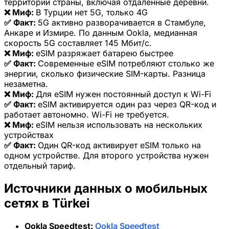
территории страны, включая отдалённые деревни.
❌ Миф:
В Турции нет 5G, только 4G
✅ Факт:
5G активно разворачивается в Стамбуле,
Анкаре и Измире. По данным Ookla, медианная
скорость 5G составляет 145 Мбит/с.
❌ Миф:
eSIM разряжает батарею быстрее
✅ Факт:
Современные eSIM потребляют столько же
энергии, сколько физические SIM-карты. Разница
незаметна.
❌ Миф:
Для eSIM нужен постоянный доступ к Wi-Fi
✅ Факт:
eSIM активируется один раз через QR-код и
работает автономно. Wi-Fi не требуется.
❌ Миф:
eSIM нельзя использовать на нескольких
устройствах
✅ Факт:
Один QR-код активирует eSIM только на
одном устройстве. Для второго устройства нужен
отдельный тариф.
Источники данных о мобильных
сетях в Türkei
Ookla Speedtest:
Ookla Speedtest