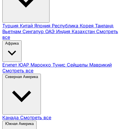
Турция
Китай
Япония
Республика Корея
Таиланд
Вьетнам
Сингапур
ОАЭ
Индия
Казахстан
Смотреть
все
Африка
Египет
ЮАР
Марокко
Тунис
Сейшелы
Маврикий
Смотреть все
Северная Америка
Канада
Смотреть все
Южная Америка