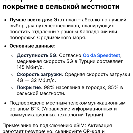
покрытие в сельской местности
Лучше всего для:
Этот план – абсолютно лучший
выбор для путешественников, планирующих
посетить отдалённые районы Каппадокии или
побережья Средиземного моря.
Основные данные:
Доступность 5G
: Согласно
Ookla Speedtest
,
медианная скорость 5G в Турции составляет
145 Мбит/с.
Скорость загрузки
: Средняя скорость загрузки
4G — 32 Мбит/с.
Покрытие
: 98% населения в городах, 85% в
сельской местности.
Подтверждено местным телекоммуникационным
органом BTK (Управление информационных и
коммуникационных технологий Турции).
Примечание по подключению eSIM:
Активация
работает безупречно: сканируйте QR-код и