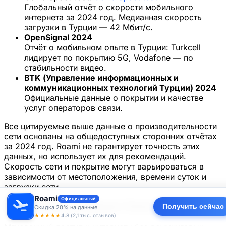
Глобальный отчёт о скорости мобильного
интернета за 2024 год. Медианная скорость
загрузки в Турции — 42 Мбит/с.
OpenSignal 2024
Отчёт о мобильном опыте в Турции: Turkcell
лидирует по покрытию 5G, Vodafone — по
стабильности видео.
BTK (Управление информационных и
коммуникационных технологий Турции) 2024
Официальные данные о покрытии и качестве
услуг операторов связи.
Все цитируемые выше данные о производительности
сети основаны на общедоступных сторонних отчётах
за 2024 год. Roami не гарантирует точность этих
данных, но использует их для рекомендаций.
Скорость сети и покрытие могут варьироваться в
зависимости от местоположения, времени суток и
загрузки сети.
Roami
Официальный
Получите вашу eSIM для Türkei сегодня
Получить сейчас
Скидка 20% на данные
★★★★★
4.8 (2,1 тыс. отзывов)