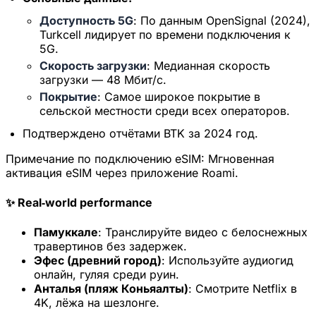
Доступность 5G
: По данным OpenSignal (2024),
Turkcell лидирует по времени подключения к
5G.
Скорость загрузки
: Медианная скорость
загрузки — 48 Мбит/с.
Покрытие
: Самое широкое покрытие в
сельской местности среди всех операторов.
Подтверждено отчётами BTK за 2024 год.
Примечание по подключению eSIM:
Мгновенная
активация eSIM через приложение Roami.
✨ Real‑world performance
Памуккале
: Транслируйте видео с белоснежных
травертинов без задержек.
Эфес (древний город)
: Используйте аудиогид
онлайн, гуляя среди руин.
Анталья (пляж Коньяалты)
: Смотрите Netflix в
4K, лёжа на шезлонге.