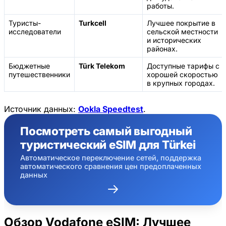
работы.
Туристы-
Turkcell
Лучшее покрытие в
исследователи
сельской местности
и исторических
районах.
Бюджетные
Türk Telekom
Доступные тарифы с
путешественники
хорошей скоростью
в крупных городах.
Источник данных:
Ookla Speedtest
.
Посмотреть самый выгодный
туристический eSIM для Türkei
Автоматическое переключение сетей, поддержка
автоматического сравнения цен предоплаченных
данных
Обзор Vodafone eSIM: Лучшее