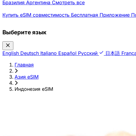
Бразилия
Аргентина
Смотреть все
Купить eSIM
совместимость
Бесплатная
Приложение
П
Выберите язык
English
Deutsch
Italiano
Español
Русский
日本語
França
Главная
›
Азия eSIM
›
Индонезия eSIM