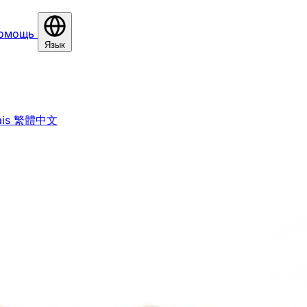
омощь
Язык
is
繁體中文