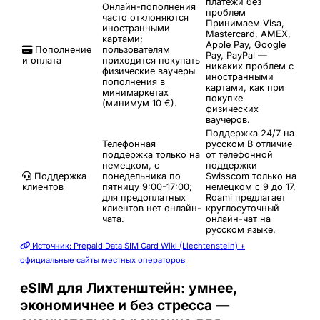
платежи без
Онлайн-пополнения
проблем
часто отклоняются
Принимаем Visa,
иностранными
Mastercard, AMEX,
картами;
Apple Pay, Google
Пополнение
пользователям
Pay, PayPal —
и оплата
приходится покупать
никаких проблем с
физические ваучеры
иностранными
пополнения в
картами, как при
минимаркетах
покупке
(минимум 10 €).
физических
ваучеров.
Поддержка 24/7 на
Телефонная
русском
В отличие
поддержка только на
от телефонной
немецком, с
поддержки
Поддержка
понедельника по
Swisscom только на
клиентов
пятницу 9:00-17:00;
немецком с 9 до 17,
для предоплатных
Roami предлагает
клиентов нет онлайн-
круглосуточный
чата.
онлайн-чат на
русском языке.
Источник: Prepaid Data SIM Card Wiki (Liechtenstein) +
официальные сайты местных операторов
eSIM для Лихтенштейн: умнее,
экономичнее и без стресса —