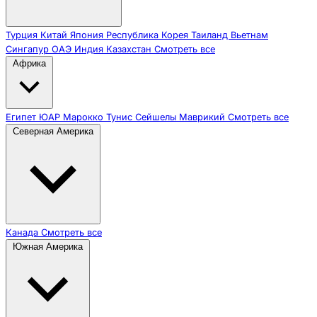
Турция
Китай
Япония
Республика Корея
Таиланд
Вьетнам
Сингапур
ОАЭ
Индия
Казахстан
Смотреть все
Африка
Египет
ЮАР
Марокко
Тунис
Сейшелы
Маврикий
Смотреть все
Северная Америка
Канада
Смотреть все
Южная Америка