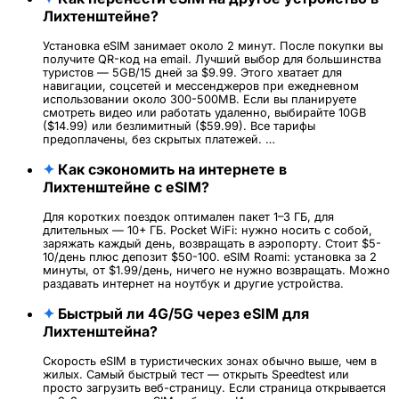
Лихтенштейне?
Установка eSIM занимает около 2 минут. После покупки вы
получите QR-код на email. Лучший выбор для большинства
туристов — 5GB/15 дней за $9.99. Этого хватает для
навигации, соцсетей и мессенджеров при ежедневном
использовании около 300-500MB. Если вы планируете
смотреть видео или работать удаленно, выбирайте 10GB
($14.99) или безлимитный ($59.99). Все тарифы
предоплачены, без скрытых платежей. …
✦
Как сэкономить на интернете в
Лихтенштейне с eSIM?
Для коротких поездок оптимален пакет 1–3 ГБ, для
длительных — 10+ ГБ. Pocket WiFi: нужно носить с собой,
заряжать каждый день, возвращать в аэропорту. Стоит $5-
10/день плюс депозит $50-100. eSIM Roami: установка за 2
минуты, от $1.99/день, ничего не нужно возвращать. Можно
раздавать интернет на ноутбук и другие устройства.
✦
Быстрый ли 4G/5G через eSIM для
Лихтенштейна?
Скорость eSIM в туристических зонах обычно выше, чем в
жилых. Самый быстрый тест — открыть Speedtest или
просто загрузить веб-страницу. Если страница открывается