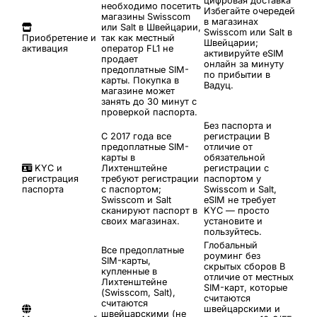
цифровая доставка
необходимо посетить
Избегайте очередей
магазины Swisscom
в магазинах
или Salt в Швейцарии,
Swisscom или Salt в
Приобретение и
так как местный
Швейцарии;
активация
оператор FL1 не
активируйте eSIM
продает
онлайн за минуту
предоплатные SIM-
по прибытии в
карты. Покупка в
Вадуц.
магазине может
занять до 30 минут с
проверкой паспорта.
Без паспорта и
С 2017 года все
регистрации
В
предоплатные SIM-
отличие от
карты в
обязательной
KYC и
Лихтенштейне
регистрации с
регистрация
требуют регистрации
паспортом у
паспорта
с паспортом;
Swisscom и Salt,
Swisscom и Salt
eSIM не требует
сканируют паспорт в
KYC — просто
своих магазинах.
установите и
пользуйтесь.
Глобальный
Все предоплатные
роуминг без
SIM-карты,
скрытых сборов
В
купленные в
отличие от местных
Лихтенштейне
SIM-карт, которые
(Swisscom, Salt),
считаются
считаются
швейцарскими и
швейцарскими (не