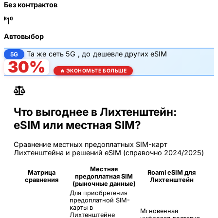
Без контрактов
Автовыбор
Та же
сеть 5G
, до
дешевле других eSIM
5G
30%
🔥 ЭКОНОМЬТЕ БОЛЬШЕ
Что выгоднее в Лихтенштейн:
eSIM или местная SIM?
Сравнение местных предоплатных SIM-карт
Лихтенштейна и решений eSIM (справочно 2024/2025)
Местная
Матрица
Roami eSIM для
предоплатная SIM
сравнения
Лихтенштейн
(рыночные данные)
Для приобретения
предоплатной SIM-
карты в
Мгновенная
Лихтенштейне