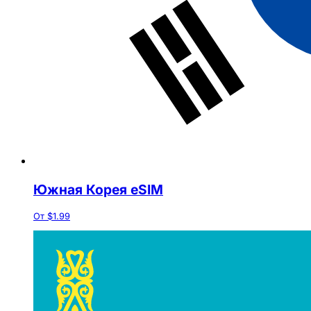
Южная Корея eSIM
От $1.99