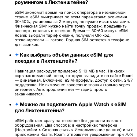
роумингом в Лихтенштейне?
eSIM экономит время на поиск оператора в незнакомой
стране. eSIM выигрывает по всем параметрам: экономия
30-50%, установка за 2 минуты, не нужно искать магазин.
Физическая SIM: нужно найти точку продаж, предъявить
паспорт, вставить в телефон. Время — 30-60 минут. eSIM
Roami: выбрали тариф онлайн, получили QR-код,
отсканировали — готово. Родная SIM остается в телефоне
для звонков.
✦
Как выбрать объём данных eSIM для
поездки в Лихтенштейн?
Навигация расходует примерно 5–10 МБ в час. Никаких
скрытых комиссий: цена, которую вы видите на сайте Roami
— финальная. Включено: eSIM-профиль, доступ к сети, 24/7
поддержка. Не включено: голосовые звонки (только через
интернет). Автопродления нет — тариф просто
заканчивается.
✦
Можно ли подключить Apple Watch к eSIM
для Лихтенштейна?
eSIM работает сразу на телефоне без дополнительного
оборудования. Два способа: в настройках телефона
(Настройки > Сотовая связь > Использование данных) или в
приложении Roami. Roami отправляет уведомления при 70%