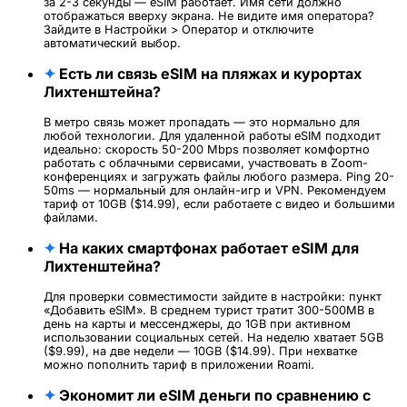
за 2-3 секунды — eSIM работает. Имя сети должно
отображаться вверху экрана. Не видите имя оператора?
Зайдите в Настройки > Оператор и отключите
автоматический выбор.
✦
Есть ли связь eSIM на пляжах и курортах
Лихтенштейна?
В метро связь может пропадать — это нормально для
любой технологии. Для удаленной работы eSIM подходит
идеально: скорость 50-200 Mbps позволяет комфортно
работать с облачными сервисами, участвовать в Zoom-
конференциях и загружать файлы любого размера. Ping 20-
50ms — нормальный для онлайн-игр и VPN. Рекомендуем
тариф от 10GB ($14.99), если работаете с видео и большими
файлами.
✦
На каких смартфонах работает eSIM для
Лихтенштейна?
Для проверки совместимости зайдите в настройки: пункт
«Добавить eSIM». В среднем турист тратит 300-500MB в
день на карты и мессенджеры, до 1GB при активном
использовании социальных сетей. На неделю хватает 5GB
($9.99), на две недели — 10GB ($14.99). При нехватке
можно пополнить тариф в приложении Roami.
✦
Экономит ли eSIM деньги по сравнению с