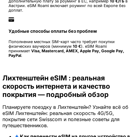
дополнительную плату за роуминг в ЕС, например
10 €/ГБ
в
Австрии. eSIM Roami включает роуминг по всей Европе без
доплат.
Удобные способы оплаты без проблем
Пополнение местных SIM-карт часто требует покупки
физических ваучеров (минимум
10 €
). eSIM Roami
принимает
Visa, Mastercard, AMEX, Apple Pay, Google Pay,
PayPal
.
Лихтенштейн eSIM : реальная
скорость интернета и качество
покрытия — подробный обзор
Планируете поездку в Лихтенштейн? Узнайте всё об
eSIM Лихтенштейн: реальная скорость 4G/5G,
покрытие сети Swisscom и полезные советы для
путешественников.
✦
Как перенести eSIM на другое устройство в