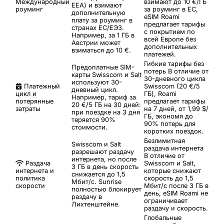
Международный
взимают до 10 €/ГБ
EEA) и взимают
роуминг
за роуминг в ЕС,
дополнительную
eSIM Roami
плату за роуминг в
предлагает тарифы
странах ЕС/ЕЭЗ.
с покрытием по
Например, за 1 ГБ в
всей Европе без
Австрии может
дополнительных
взиматься до 10 €.
платежей.
Гибкие тарифы без
Предоплатные SIM-
потерь
В отличие от
карты Swisscom и Salt
30-дневного цикла
используют 30-
Платежный
Swisscom (20 €/5
дневный цикл.
цикл и
ГБ), Roami
Например, тариф за
потерянные
предлагает тарифы
20 €/5 ГБ на 30 дней:
затраты
на 7 дней, от 1,99 $/
при поездке на 3 дня
ГБ, экономя до
теряется 90%
90% потерь для
стоимости.
коротких поездок.
Безлимитная
Swisscom и Salt
раздача интернета
разрешают раздачу
В отличие от
интернета, но после
Раздача
Swisscom и Salt,
3 ГБ в день скорость
интернета и
которые снижают
снижается до 1,5
политика
скорость до 1,5
Мбит/с. Sunrise
скорости
Мбит/с после 3 ГБ в
полностью блокирует
день, eSIM Roami не
раздачу в
ограничивает
Лихтенштейне.
раздачу и скорость.
Глобальные