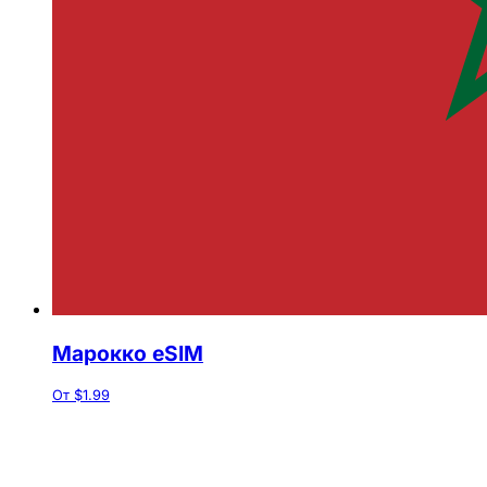
Марокко eSIM
От $1.99