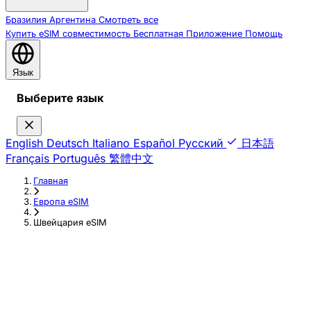
Бразилия
Аргентина
Смотреть все
Купить eSIM
совместимость
Бесплатная
Приложение
Помощь
Язык
Выберите язык
English
Deutsch
Italiano
Español
Русский
日本語
Français
Português
繁體中文
Главная
›
Европа eSIM
›
Швейцария eSIM