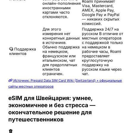
Roami принимает
онлайн-пополнения
Visa, Mastercard,
иностранными
AMEX, Apple Pay,
картами часто
Google Pay и PayPal
отклоняются.
— никаких скрытых
комиссий.
Для этого
Поддержка 24/7 на
измерения нет
русском
В отличие от
конкретных данных
местных операторов
в источнике.
с поддержкой только
Обычно поддержка
на немецком в
Поддержка
на немецком,
рабочие часы, Roami
клиентов
французском или
предоставляет
итальянском, чат
круглосуточную
для предоплатных
поддержку на
клиентов
русском языке через
ограничен.
чат.
Источник: Prepaid Data SIM Card Wiki (Switzerland) + официальные
сайты местных операторов
eSIM для Швейцария: умнее,
экономичнее и без стресса —
окончательное решение для
путешественников