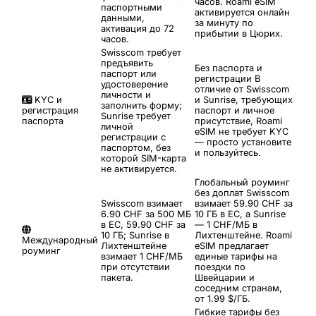
часов. Roami eSIM
паспортными
активируется онлайн
данными,
за минуту по
активация до 72
прибытии в Цюрих.
часов.
Swisscom требует
предъявить
Без паспорта и
паспорт или
регистрации
В
удостоверение
отличие от Swisscom
личности и
KYC и
и Sunrise, требующих
заполнить форму;
регистрация
паспорт и личное
Sunrise требует
паспорта
присутствие, Roami
личной
eSIM не требует KYC
регистрации с
— просто установите
паспортом, без
и пользуйтесь.
которой SIM-карта
не активируется.
Глобальный роуминг
без доплат
Swisscom
Swisscom взимает
взимает 59.90 CHF за
6.90 CHF за 500 МБ
10 ГБ в ЕС, а Sunrise
в ЕС, 59.90 CHF за
— 1 CHF/МБ в
10 ГБ; Sunrise в
Лихтенштейне. Roami
Международный
Лихтенштейне
eSIM предлагает
роуминг
взимает 1 CHF/МБ
единые тарифы на
при отсутствии
поездки по
пакета.
Швейцарии и
соседним странам,
от 1.99 $/ГБ.
Гибкие тарифы без