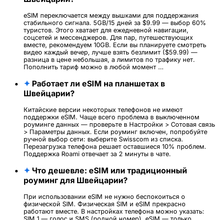
eSIM переключается между вышками для поддержания
стабильного сигнала. 5GB/15 дней за $9.99 — выбор 60%
туристов. Этого хватает для ежедневной навигации,
соцсетей и мессенджеров. Для пар, путешествующих
вместе, рекомендуем 10GB. Если вы планируете смотреть
видео каждый вечер, лучше взять безлимит ($59.99) —
разница в цене небольшая, а лимитов по трафику нет.
Пополнить тариф можно в любой момент …
✦
Работает ли eSIM на планшетах в
Швейцарии?
Китайские версии некоторых телефонов не имеют
поддержки eSIM. Чаще всего проблема в выключенном
роуминге данных — проверьте в Настройки > Сотовая связь
> Параметры данных. Если роуминг включен, попробуйте
ручной выбор сети: выберите Swisscom из списка.
Перезагрузка телефона решает оставшиеся 10% проблем.
Поддержка Roami отвечает за 2 минуты в чате.
✦
Что дешевле: eSIM или традиционный
роуминг для Швейцарии?
При использовании eSIM не нужно беспокоиться о
физической SIM. Физическая SIM и eSIM прекрасно
работают вместе. В настройках телефона можно указать:
SIM 1 — голос и SMS (родной номер), eSIM — только