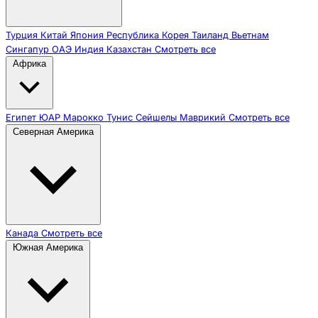
Турция
Китай
Япония
Республика Корея
Таиланд
Вьетнам
Сингапур
ОАЭ
Индия
Казахстан
Смотреть все
Африка
Египет
ЮАР
Марокко
Тунис
Сейшелы
Маврикий
Смотреть все
Северная Америка
Канада
Смотреть все
Южная Америка