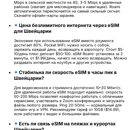
Mbps в сельской местности на 4G, 3-5 Mbps в удаленных
районах (хватает для мессенджеров и навигации). Roami
автоматически переключается на самый сильный сигнал.
Скачайте офлайн-карты заранее.
✦
Цена безлимитного интернета через eSIM
для Швейцарии
Экономия при использовании eSIM вместо роуминга
достигает 80%. Pocket WiFi: нужно носить с собой,
заряжать каждый день, возвращать в аэропорту. Стоит $5-
10/день плюс депозит $50-100. eSIM Roami: установка за 2
минуты, от $1.99/день, ничего не нужно возвращать. Можно
раздавать интернет на ноутбук и другие устройства.
✦
Стабильна ли скорость eSIM в часы пик в
Швейцарии?
Для видеозвонков и стриминга достаточно 10–20 Мбит/с.
Для удаленной работы eSIM подходит идеально: скорость
50-200 Mbps позволяет комфортно работать с облачными
сервисами, участвовать в Zoom-конференциях и загружать
файлы любого размера. Ping 20-50ms — нормальный для
онлайн-игр и VPN. Рекомендуем тариф от 10GB ($14.99),
если работаете с видео и большими файлами.
✦
Есть ли связь eSIM на пляжах и курортах
Швейцарии?