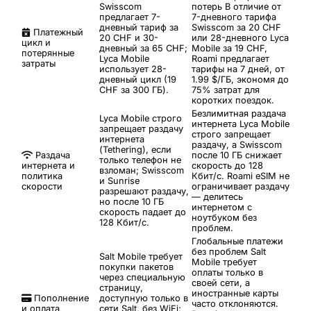
Swisscom
потерь
В отличие от
предлагает 7-
7-дневного тарифа
дневный тариф за
Swisscom за 20 CHF
Платежный
20 CHF и 30-
или 28-дневного Lyca
цикл и
дневный за 65 CHF;
Mobile за 19 CHF,
потерянные
Lyca Mobile
Roami предлагает
затраты
использует 28-
тарифы на 7 дней, от
дневный цикл (19
1.99 $/ГБ, экономя до
CHF за 300 ГБ).
75% затрат для
коротких поездок.
Безлимитная раздача
Lyca Mobile строго
интернета
Lyca Mobile
запрещает раздачу
строго запрещает
интернета
раздачу, а Swisscom
(Tethering), если
Раздача
после 10 ГБ снижает
только телефон не
интернета и
скорость до 128
взломан; Swisscom
политика
Кбит/с. Roami eSIM не
и Sunrise
скорости
ограничивает раздачу
разрешают раздачу,
— делитесь
но после 10 ГБ
интернетом с
скорость падает до
ноутбуком без
128 Кбит/с.
проблем.
Глобальные платежи
без проблем
Salt
Salt Mobile требует
Mobile требует
покупки пакетов
оплаты только в
через специальную
своей сети, а
страницу,
иностранные карты
Пополнение
доступную только в
часто отклоняются.
и оплата
сети Salt, без WiFi;