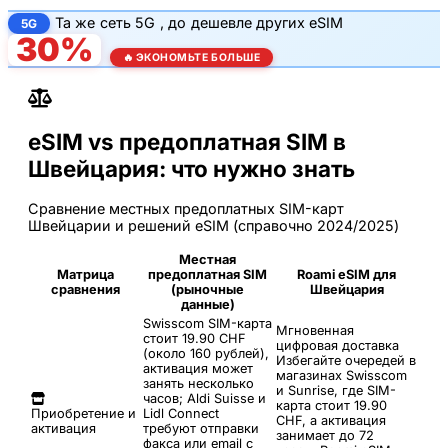
Та же
сеть 5G
, до
дешевле других eSIM
5G
30%
🔥 ЭКОНОМЬТЕ БОЛЬШЕ
eSIM vs предоплатная SIM в
Швейцария: что нужно знать
Сравнение местных предоплатных SIM-карт
Швейцарии и решений eSIM (справочно 2024/2025)
Местная
Матрица
предоплатная SIM
Roami eSIM для
сравнения
(рыночные
Швейцария
данные)
Swisscom SIM-карта
Мгновенная
стоит 19.90 CHF
цифровая доставка
(около 160 рублей),
Избегайте очередей в
активация может
магазинах Swisscom
занять несколько
и Sunrise, где SIM-
часов; Aldi Suisse и
карта стоит 19.90
Приобретение и
Lidl Connect
CHF, а активация
активация
требуют отправки
занимает до 72
факса или email с