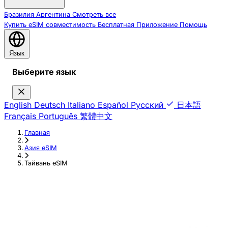
Бразилия
Аргентина
Смотреть все
Купить eSIM
совместимость
Бесплатная
Приложение
Помощь
Язык
Выберите язык
English
Deutsch
Italiano
Español
Русский
日本語
Français
Português
繁體中文
Главная
›
Азия eSIM
›
Тайвань eSIM