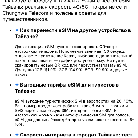
Планируете поездку в Тайвань? Узнайте всё об eSIM
Тайвань: реальная скорость 4G/5G, покрытие сети
Chunghwa Telecom и полезные советы для
путешественников.
✦
Как перенести eSIM на другое устройство в
Тайване?
Для активации eSIM нужно отсканировать QR-код в
настройках телефона. Пополнение занимает 30 секунд:
открываете приложение Roami, выбираете дополнительный
пакет, оплачиваете — трафик доступен сразу. Не нужно
сканировать новый QR-код или переустанавливать eSIM.
Доступно 1GB ($1.99), 3GB ($4.99), 5GB ($9.99) и другие
пакеты.
✦
Выгодные тарифы eSIM для туристов в
Тайване
eSIM выгоднее туристических SIM в аэропортах на 20–40%.
Ваш номер продолжает работать как обычно — звонки и
SMS через физическую SIM, интернет через eSIM. В
настройках можно назначить: физическая SIM для голоса,
eSIM для данных. Расход батареи увеличивается всего на 5-
10%.
✦
Скорость интернета в городах Тайване: тест