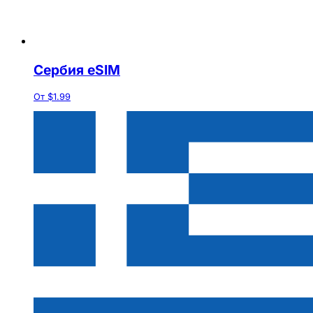
Сербия eSIM
От $1.99