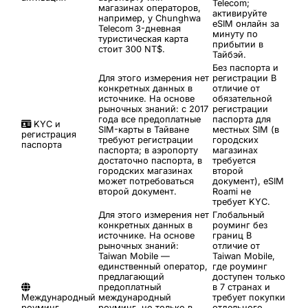
Telecom;
магазинах операторов,
активируйте
например, у Chunghwa
eSIM онлайн за
Telecom 3-дневная
минуту по
туристическая карта
прибытии в
стоит 300 NT$.
Тайбэй.
Без паспорта и
Для этого измерения нет
регистрации
В
конкретных данных в
отличие от
источнике. На основе
обязательной
рыночных знаний: с 2017
регистрации
года все предоплатные
паспорта для
KYC и
SIM-карты в Тайване
местных SIM (в
регистрация
требуют регистрации
городских
паспорта
паспорта; в аэропорту
магазинах
достаточно паспорта, в
требуется
городских магазинах
второй
может потребоваться
документ), eSIM
второй документ.
Roami не
требует KYC.
Для этого измерения нет
Глобальный
конкретных данных в
роуминг без
источнике. На основе
границ
В
рыночных знаний:
отличие от
Taiwan Mobile —
Taiwan Mobile,
единственный оператор,
где роуминг
предлагающий
доступен только
предоплатный
в 7 странах и
Международный
международный
требует покупки
роуминг
роуминг, но только в
отдельного