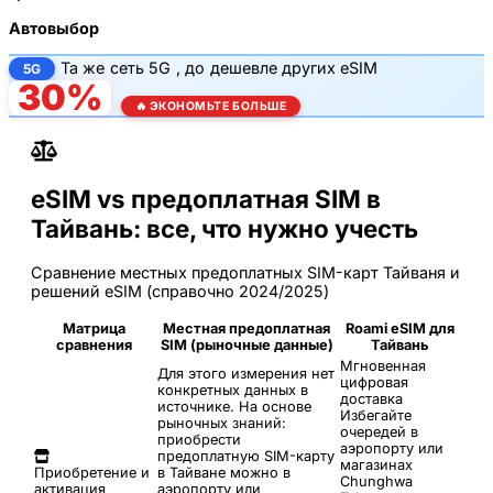
Автовыбор
Та же
сеть 5G
, до
дешевле других eSIM
5G
30%
🔥 ЭКОНОМЬТЕ БОЛЬШЕ
eSIM vs предоплатная SIM в
Тайвань: все, что нужно учесть
Сравнение местных предоплатных SIM-карт Тайваня и
решений eSIM (справочно 2024/2025)
Матрица
Местная предоплатная
Roami eSIM для
сравнения
SIM (рыночные данные)
Тайвань
Мгновенная
Для этого измерения нет
цифровая
конкретных данных в
доставка
источнике. На основе
Избегайте
рыночных знаний:
очередей в
приобрести
аэропорту или
предоплатную SIM-карту
магазинах
Приобретение и
в Тайване можно в
Chunghwa
активация
аэропорту или