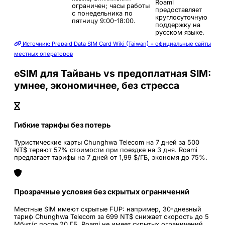
Roami
ограничен; часы работы
предоставляет
с понедельника по
круглосуточную
пятницу 9:00-18:00.
поддержку на
русском языке.
Источник: Prepaid Data SIM Card Wiki (Taiwan) + официальные сайты
местных операторов
eSIM для Тайвань vs предоплатная SIM:
умнее, экономичнее, без стресса
Гибкие тарифы без потерь
Туристические карты Chunghwa Telecom на 7 дней за 500
NT$ теряют 57% стоимости при поездке на 3 дня. Roami
предлагает тарифы на 7 дней от 1,99 $/ГБ, экономя до 75%.
Прозрачные условия без скрытых ограничений
Местные SIM имеют скрытые FUP: например, 30-дневный
тариф Chunghwa Telecom за 699 NT$ снижает скорость до 5
Мбит/с после 20 ГБ. Roami не имеет скрытых ограничений.