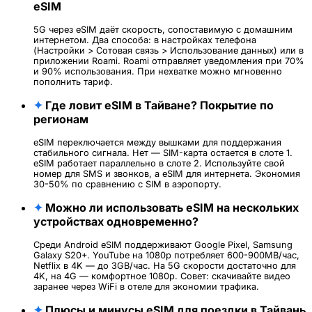
eSIM
5G через eSIM даёт скорость, сопоставимую с домашним
интернетом. Два способа: в настройках телефона
(Настройки > Сотовая связь > Использование данных) или в
приложении Roami. Roami отправляет уведомления при 70%
и 90% использования. При нехватке можно мгновенно
пополнить тариф.
✦
Где ловит eSIM в Тайване? Покрытие по
регионам
eSIM переключается между вышками для поддержания
стабильного сигнала. Нет — SIM-карта остается в слоте 1.
eSIM работает параллельно в слоте 2. Используйте свой
номер для SMS и звонков, а eSIM для интернета. Экономия
30-50% по сравнению с SIM в аэропорту.
✦
Можно ли использовать eSIM на нескольких
устройствах одновременно?
Среди Android eSIM поддерживают Google Pixel, Samsung
Galaxy S20+. YouTube на 1080p потребляет 600-900MB/час,
Netflix в 4K — до 3GB/час. На 5G скорости достаточно для
4K, на 4G — комфортное 1080p. Совет: скачивайте видео
заранее через WiFi в отеле для экономии трафика.
✦
Плюсы и минусы eSIM для поездки в Тайвань