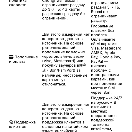
политика
Chunghwa Telecom
ограничением
скорости
ограничивают раздачу
раздачи 3-7 ГБ,
до 3-7 ГБ; 4G карты
Roami не
разрешают раздачу без
ограничивает
ограничений.
раздачу.
Глобальные
платежи без
Для этого измерения нет
проблем
конкретных данных в
Оплачивайте
источнике. На основе
eSIM картами
рыночных знаний:
Visa, Mastercard,
пополнение возможно
AMEX, Apple
через онлайн-платежи
Пополнение
Pay, Google Pay,
(Visa, Mastercard) или
и оплата
PayPal —
покупку ваучеров в便利
никаких
店 (iBon/FamiPort) за
проблем с
иностранными
наличные; иностранные
картами, как
карты могут
при пополнении
отклоняться.
местных SIM
через iBon.
Поддержка 24/7
на русском
В
Для этого измерения нет
отличие от
конкретных данных в
местных
источнике. На основе
операторов с
рыночных знаний:
поддержкой
Поддержка
поддержка клиентов в
только на
клиентов
основном на китайском
китайском,
языке, английский