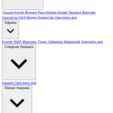
Турция
Китай
Япония
Республика Корея
Таиланд
Вьетнам
Сингапур
ОАЭ
Индия
Казахстан
Смотреть все
Африка
Египет
ЮАР
Марокко
Тунис
Сейшелы
Маврикий
Смотреть все
Северная Америка
Канада
Смотреть все
Южная Америка