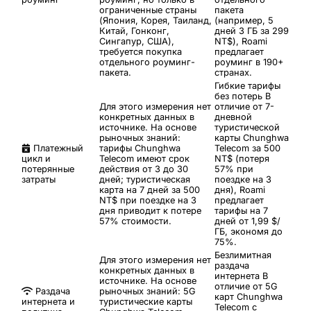
ограниченные страны
пакета
(Япония, Корея, Таиланд,
(например, 5
Китай, Гонконг,
дней 3 ГБ за 299
Сингапур, США),
NT$), Roami
требуется покупка
предлагает
отдельного роуминг-
роуминг в 190+
пакета.
странах.
Гибкие тарифы
без потерь
В
Для этого измерения нет
отличие от 7-
конкретных данных в
дневной
источнике. На основе
туристической
рыночных знаний:
карты Chunghwa
Платежный
тарифы Chunghwa
Telecom за 500
цикл и
Telecom имеют срок
NT$ (потеря
потерянные
действия от 3 до 30
57% при
затраты
дней; туристическая
поездке на 3
карта на 7 дней за 500
дня), Roami
NT$ при поездке на 3
предлагает
дня приводит к потере
тарифы на 7
57% стоимости.
дней от 1,99 $/
ГБ, экономя до
75%.
Безлимитная
Для этого измерения нет
раздача
конкретных данных в
интернета
В
источнике. На основе
отличие от 5G
Раздача
рыночных знаний: 5G
карт Chunghwa
интернета и
туристические карты
Telecom с