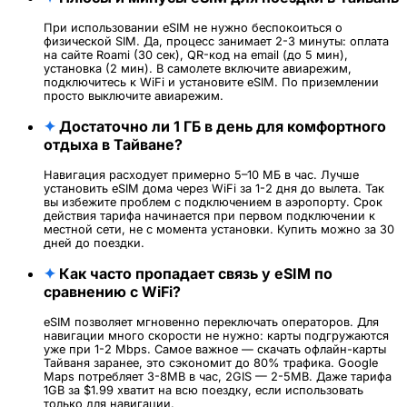
При использовании eSIM не нужно беспокоиться о
физической SIM. Да, процесс занимает 2-3 минуты: оплата
на сайте Roami (30 сек), QR-код на email (до 5 мин),
установка (2 мин). В самолете включите авиарежим,
подключитесь к WiFi и установите eSIM. По приземлении
просто выключите авиарежим.
✦
Достаточно ли 1 ГБ в день для комфортного
отдыха в Тайване?
Навигация расходует примерно 5–10 МБ в час. Лучше
установить eSIM дома через WiFi за 1-2 дня до вылета. Так
вы избежите проблем с подключением в аэропорту. Срок
действия тарифа начинается при первом подключении к
местной сети, не с момента установки. Купить можно за 30
дней до поездки.
✦
Как часто пропадает связь у eSIM по
сравнению с WiFi?
eSIM позволяет мгновенно переключать операторов. Для
навигации много скорости не нужно: карты подгружаются
уже при 1-2 Mbps. Самое важное — скачать офлайн-карты
Тайваня заранее, это сэкономит до 80% трафика. Google
Maps потребляет 3-8MB в час, 2GIS — 2-5MB. Даже тарифа
1GB за $1.99 хватит на всю поездку, если использовать
только для навигации.