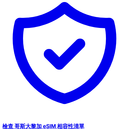
新用戶享20%折扣
今日領取數量
剩餘名額
719
9
取消
立即領取
檢查 哥斯大黎加 eSIM 相容性清單