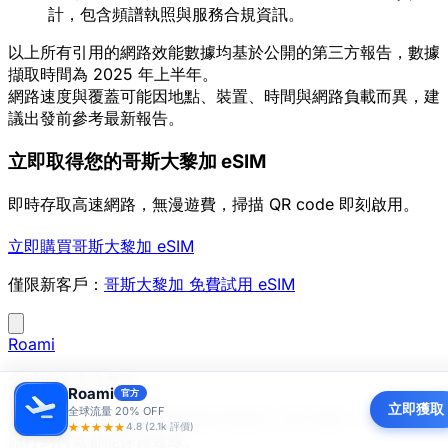
計，包含頻譜執照與服務合規資訊。
以上所有引用的網路效能數據均基於公開的第三方報告，數據
擷取時間為 2025 年上半年。
網路速度與覆蓋可能因地點、裝置、時間與網路負載而異，建
議出發前參考最新報告。
立即取得您的哥斯大黎加 eSIM
即時存取高速網路，無漫遊費，掃描 QR code 即刻啟用。
立即購買哥斯大黎加 eSIM
僅限新客戶：
哥斯大黎加 免費試用 eSIM
Roami
全球網路連線專家
Roami
官方
立即獲取
全球流量 20% OFF
我們在 200+ 個國家與地區提供優質 eSIM 服務，讓您無論
★★★★★
4.8 (2.1k 評價)
旅行到何處都能保持連線。