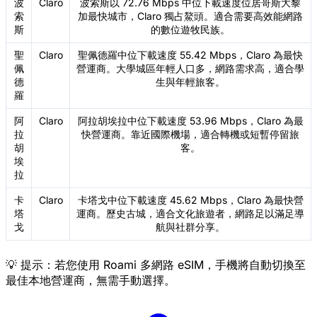
波
Claro
波索斯以 72.76 Mbps 中位下載速度位居哥斯大黎
索
加最快城市，Claro 獨占鰲頭。適合需要高效能網路
斯
的數位遊牧民族。
聖
Claro
聖佩德羅中位下載速度 55.42 Mbps，Claro 為最快
佩
營運商。大學城區年輕人口多，網路需求高，適合學
德
生與年輕旅客。
羅
阿
Claro
阿拉胡埃拉中位下載速度 53.96 Mbps，Claro 為最
拉
快營運商。靠近國際機場，適合轉機或短暫停留旅
胡
客。
埃
拉
卡
Claro
卡塔戈中位下載速度 45.62 Mbps，Claro 為最快營
塔
運商。歷史古城，適合文化旅遊者，網路足以滿足導
戈
航與社群分享。
💡 提示：若您使用 Roami 多網路 eSIM，手機將自動切換至
最佳本地營運商，無需手動選擇。