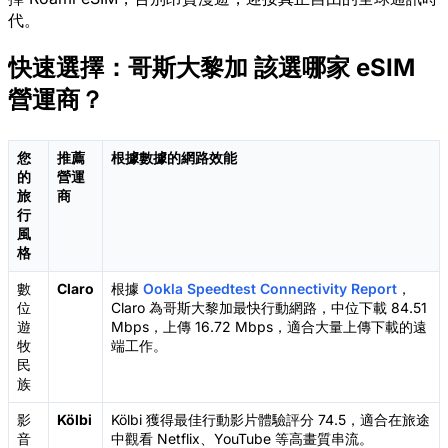
代。
快速選擇：哥斯大黎加 該選哪家 eSIM
營運商？
您
推薦
根據數據的網路效能
的
營運
旅
商
行
風
格
數
Claro
根據
Ookla Speedtest Connectivity Report
，
位
Claro 為哥斯大黎加最快行動網路，中位下載 84.51
遊
Mbps，上傳 16.72 Mbps，適合大量上傳下載的遠
牧
端工作。
民
族
影
Kölbi
Kölbi 獲得最佳行動影片體驗評分 74.5，適合在旅途
音
中觀看 Netflix、YouTube 等高畫質串流。