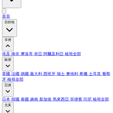
首頁
目的地
非洲
埃及
南非
摩洛哥
肯亞
阿爾及利亞
檢視全部
歐洲
英國
法國
德國
義大利
西班牙
瑞士
奧地利
希臘
土耳其
葡萄
牙
檢視全部
亞洲
日本
韓國
泰國
越南
新加坡
馬來西亞
菲律賓
印尼
檢視全部
北美