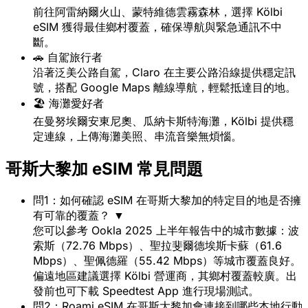
前往阿雷納爾火山、蒙特維德雲霧森林，選擇 Kölbi
eSIM 獲得最佳鄉村覆蓋，確保導航與緊急通訊不中
斷。
🚗 自駕旅行者
沿著泛美公路自駕，Claro 在主要公路沿線提供穩定訊
號，搭配 Google Maps 離線導航，輕鬆抵達目的地。
🏖️ 海灘愛好者
在曼努埃爾安東尼奧、瓜納卡斯特海灘，Kölbi 提供穩
定連線，上傳海灘美照、串流音樂無煩惱。
哥斯大黎加 eSIM 常見問題
問1：如何確認 eSIM 在哥斯大黎加的特定目的地是否擁
有可靠的覆蓋？
▼
您可以參考 Ookla 2025 上半年報告中的城市數據：波
索斯（72.76 Mbps）、聖拉斐爾德埃斯卡蘇（61.6
Mbps）、聖佩德羅（55.42 Mbps）等城市覆蓋良好。
偏遠地區建議選擇 Kölbi 營運商，其鄉村覆蓋較廣。出
發前也可下載 Speedtest App 進行現場測試。
問2：Roami eSIM 在哥斯大黎加會連接到哪些本地行動