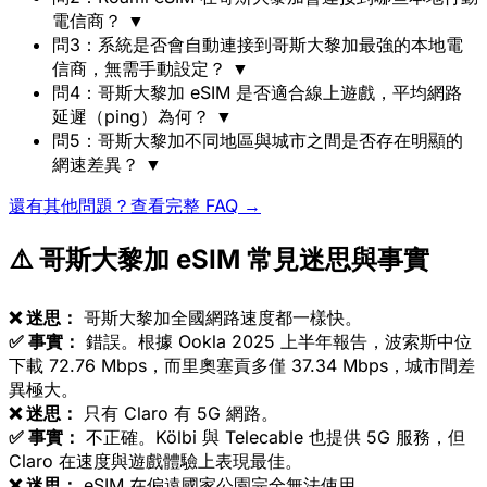
電信商？
▼
問3：系統是否會自動連接到哥斯大黎加最強的本地電
信商，無需手動設定？
▼
問4：哥斯大黎加 eSIM 是否適合線上遊戲，平均網路
延遲（ping）為何？
▼
問5：哥斯大黎加不同地區與城市之間是否存在明顯的
網速差異？
▼
還有其他問題？查看完整 FAQ →
⚠️ 哥斯大黎加 eSIM 常見迷思與事實
❌ 迷思：
哥斯大黎加全國網路速度都一樣快。
✅ 事實：
錯誤。根據 Ookla 2025 上半年報告，波索斯中位
下載 72.76 Mbps，而里奧塞貢多僅 37.34 Mbps，城市間差
異極大。
❌ 迷思：
只有 Claro 有 5G 網路。
✅ 事實：
不正確。Kölbi 與 Telecable 也提供 5G 服務，但
Claro 在速度與遊戲體驗上表現最佳。
❌ 迷思：
eSIM 在偏遠國家公園完全無法使用。