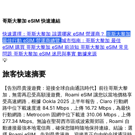
哥斯大黎加 eSIM 快速連結
快速選擇：哥斯大黎加 該選哪家 eSIM 營運商？
哥斯大黎加
最佳行動 eSIM 營運商總覽
城市指南：哥斯大黎加 最佳
eSIM
購買 哥斯大黎加 eSIM 前須知
哥斯大黎加 eSIM 常見
問題
哥斯大黎加 eSIM 迷思與事實
數據來源
💡
旅客快速摘要
【告別昂貴漫遊費：迎接全球自由通訊時代】前往哥斯大黎
加，無需再忍受高額漫遊費。Roami eSIM 讓您以當地價格享
受高速網路，根據 Ookla 2025 上半年報告，Claro 行動網
路中位下載速度達 84.51 Mbps，上傳 16.72 Mbps，為最快
行動網路；Metrocom 固網中位下載達 310.06 Mbps，上傳
277.34 Mbps。無論在聖荷西市區或波索斯郊區，Roami 自
動連接最強本地電信商，確保您隨時隨地保持連線。結論：選
擇 Roami eSIM，告別昂貴漫遊，迎接真正自由的全球通訊時