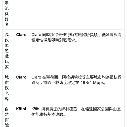
串
流
愛
好
者
高
Claro
Claro 同時獲得最佳行動遊戲體驗獎項，低延遲與高
效
穩定性滿足即時對戰需求。
能
遊
戲
玩
家
城
Claro
Claro 在聖荷西、阿拉胡埃拉等主要城市均為最快營
市
運商，市區下載速度穩定在 48-54 Mbps。
觀
光
客
自
Kölbi
Kölbi 擁有廣泛的鄉村覆蓋，在偏遠國家公園與山區
然
仍能維持基本連線。
探
險