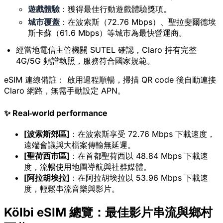
遊戲體驗
：獲得最佳行動遊戲體驗獎項。
城市覆蓋
：在波索斯（72.76 Mbps）、聖拉斐爾德埃
斯卡蘇（61.6 Mbps）等城市為最快營運商。
經當地電信主管機關 SUTEL 確認，Claro 持有完整
4G/5G 頻譜執照，服務符合國家規範。
eSIM 連線備註：
啟用過程順暢，掃描 QR code 後自動連接
Claro 網路，無需手動設定 APN。
✨ Real‑world performance
[波索斯郊區]
：在波索斯享受 72.76 Mbps 下載速度，
遠端會議與大檔案傳輸無延遲。
[聖荷西市區]
：在首都聖荷西以 48.84 Mbps 下載速
度，流暢使用地圖導航與社群媒體。
[阿拉胡埃拉]
：在阿拉胡埃拉以 53.96 Mbps 下載速
度，輕鬆串流音樂與影片。
Kölbi eSIM 總覽：最佳影片串流與鄉村