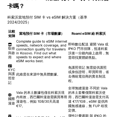
卡嗎？
科索沃當地預付 SIM 卡 vs eSIM 解決方案（基準
2024/2025）
比較
當地預付 SIM 卡（市場數據）
Roami eSIM 給 科索沃
矩陣
Complete guide to eSIM internet
即時數位配送
避開 Vala 或
speeds, network coverage, and
取得
IPKO 門市排隊，抵達科索
connection quality for travelers
與啟
in Kosovo. Find out what
沃後一分鐘內線上啟用，無
speeds to expect and where
用
需尋找實體銷售點。
eSIM works best.
免護照登記
無需提供護照
KYC
或身份證明，即買即用，省
與護
此維度在來源中無具體數據。
去傳統電信商的實名制流
照登
程。
記
全球無縫漫遊
不同於 Vala
Vala 的本土數據包僅在科索沃境
的本土套餐僅限科索沃使
內有效，西巴爾幹漫遊需購買專用
用，西巴爾幹漫遊需支付高
國際
漫遊包，例如 1GB/30天高達
達 €17/1GB，eSIM 提供跨
漫遊
€17。
國無感連線，無 FUP 歧視
定價。
彈性計費週期
與 IPKO 的