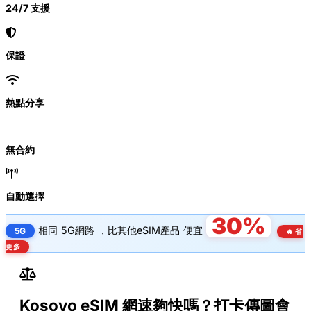
24/7 支援
保證
熱點分享
無合約
自動選擇
30%
相同
5G網路
，比其他eSIM產品
便宜
5G
🔥 省
更多
Kosovo eSIM 網速夠快嗎？打卡傳圖會