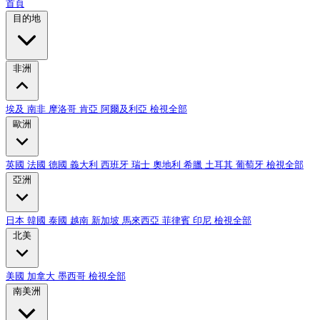
首頁
目的地
非洲
埃及
南非
摩洛哥
肯亞
阿爾及利亞
檢視全部
歐洲
英國
法國
德國
義大利
西班牙
瑞士
奧地利
希臘
土耳其
葡萄牙
檢視全部
亞洲
日本
韓國
泰國
越南
新加坡
馬來西亞
菲律賓
印尼
檢視全部
北美
美國
加拿大
墨西哥
檢視全部
南美洲