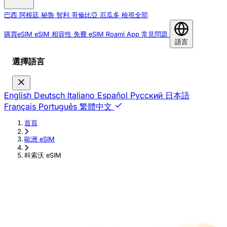
巴西
阿根廷
秘魯
智利
哥倫比亞
厄瓜多
檢視全部
購買eSIM
eSIM 相容性
免費 eSIM
Roami App
常見問題
語言
選擇語言
English
Deutsch
Italiano
Español
Русский
日本語
Français
Português
繁體中文
首頁
›
歐洲 eSIM
›
科索沃 eSIM