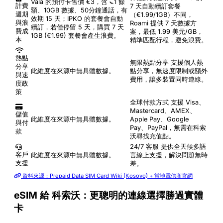
Vala 的預付卡售價 €3，含 €1 餘
計費
7 天自動續訂套餐
額、10GB 數據、50分鐘通話，有
週期
（€1.99/1GB）不同，
效期 15 天；IPKO 的套餐會自動
與浪
Roami 提供 7 天數據方
續訂，若僅停留 5 天，購買 7 天
費成
案，最低 1.99 美元/GB，
1GB (€1.99) 套餐會產生浪費。
本
精準匹配行程，避免浪費。
熱點
無限熱點分享
支援個人熱
分享
此維度在來源中無具體數據。
點分享，無速度限制或額外
與速
費用，讓多裝置同時連線。
度政
策
全球付款方式
支援 Visa、
Mastercard、AMEX、
儲值
此維度在來源中無具體數據。
Apple Pay、Google
與付
Pay、PayPal，無需在科索
款
沃尋找充值點。
24/7 客服
提供全天候多語
客戶
此維度在來源中無具體數據。
言線上支援，解決問題無時
支援
差。
資料來源：Prepaid Data SIM Card Wiki (Kosovo) + 當地電信商官網
eSIM 給 科索沃：更聰明的連線選擇勝過實體
卡