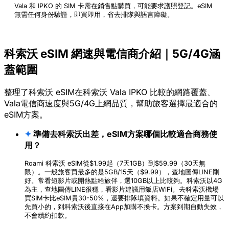
Vala 和 IPKO 的 SIM 卡需在銷售點購買，可能要求護照登記。eSIM
無需任何身份驗證，即買即用，省去排隊與語言障礙。
科索沃 eSIM 網速與電信商介紹｜5G/4G涵
蓋範圍
整理了科索沃 eSIM在科索沃 Vala IPKO 比較的網路覆蓋、
Vala電信商速度與5G/4G上網品質，幫助旅客選擇最適合的
eSIM方案。
✦
準備去科索沃出差，eSIM方案哪個比較適合商務使
用？
Roami 科索沃 eSIM從$1.99起（7天1GB）到$59.99（30天無
限）。一般旅客買最多的是5GB/15天（$9.99），查地圖傳LINE剛
好。常看短影片或開熱點給旅伴，選10GB以上比較夠。科索沃以4G
為主，查地圖傳LINE很穩，看影片建議用飯店WiFi。去科索沃機場
買SIM卡比eSIM貴30-50%，還要排隊填資料。如果不確定用量可以
先買小的，到科索沃後直接在App加購不換卡。方案到期自動失效，
不會續約扣款。