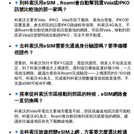
✦
到科索沃用eSIM，Roami會自動幫我選Vala或IPKO
訊號比較強的那一家嗎？
科索沃主要有Vala、IPKO。Vala市區下載快、基地台密集。IPKO郊
區覆蓋廣，會去郊區的話選IPKO路線較有保障。科索沃4G為主。不
過Roami會自動切換到當前訊號最強的網路。市區用Vala，移動到郊
區若Vala訊號變弱就自動跳IPKO，完全不用手動選。
✦
去科索沃用eSIM需要先通過身分驗證嗎？要準備哪
些證件？
需要的。科索沃預付卡需KYC認證，需提供護照。很多人不知道這規
定，到了科索沃機場才上傳護照，遇到假日審核延遲好幾小時，一入
境就沒網路。建議出發前在Roami完成驗證——上傳護照約5-10分鐘
核可。科索沃4G為主。完成後到科索沃開數據漫遊就能直接用。不
支援eSIM可租WiFi機。
✦
搭車從科索沃市區移動到郊區的時候，eSIM網路會
一直切換嗎？
科索沃的Vala等電信主要城市覆蓋不錯，郊區或偏遠地區訊號可能較
弱。科索沃4G為主。Roami會自動切換到當前訊號最強的網路。建
議前往偏遠地區前先下載離線地圖。
✦
去科索沃旅遊想辦eSIM上網，方案要怎麼選比較適