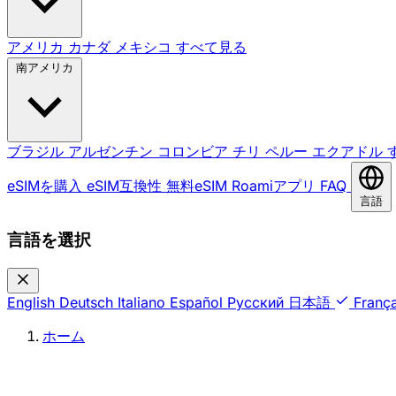
アメリカ
カナダ
メキシコ
すべて見る
南アメリカ
ブラジル
アルゼンチン
コロンビア
チリ
ペルー
エクアドル
eSIMを購入
eSIM互換性
無料eSIM
Roamiアプリ
FAQ
言語
言語を選択
English
Deutsch
Italiano
Español
Русский
日本語
França
ホーム