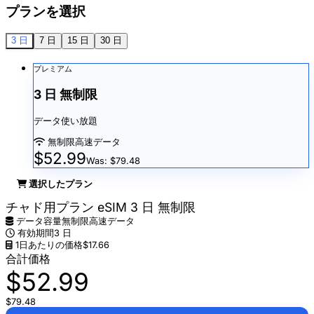
プランを選択
3 日
7 日
15 日
30 日
プレミアム
3 日 無制限
データ使い放題
無制限高速データ
$52.99
Was: $79.48
選択したプラン
チャド用プラン eSIM 3 日 無制限
データ容量
無制限高速データ
有効期間
3 日
1日あたりの価格
$17.66
合計価格
$52.99
$79.48