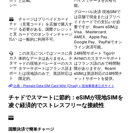
ポリ
と記載。
バイスでデータを共有可
シー
能。
グローバル決済
現地SIMで
は店舗で現金またはプリペ
チャージはプリペイドカード
イドカードでの支払いが必
チャ
（充電コード）を店舗で購入す
要ですが、Roami eSIMは
ージ
る必要がある。国際クレジット
Visa、Mastercard、
と支
カードでのオンラインチャージ
AMEX、Apple Pay、
払い
は一般的に利用不可。
Google Pay、PayPalでオン
ライン決済可能。
この次元についてはソースに具
24時間サポート
Tigoや
カス
体的なデータはありません。チ
Airtelのカスタマーサポート
タマ
ャドの現地オペレーターのカス
はフランス語のみで時間制
ーサ
タマーサポートはフランス語ま
限がありますが、Roami
ポー
たは現地語のみで、英語対応は
eSIMは英語対応の24時間チ
ト
限定的。
ャットサポートを提供。
出典：Prepaid Data SIM Card Wiki (Chad) + 現地事業者公式サイト
チャドでスマートに節約：eSIMが現地SIMを
凌ぐ経済的でストレスフリーな接続性
国際決済で簡単チャージ