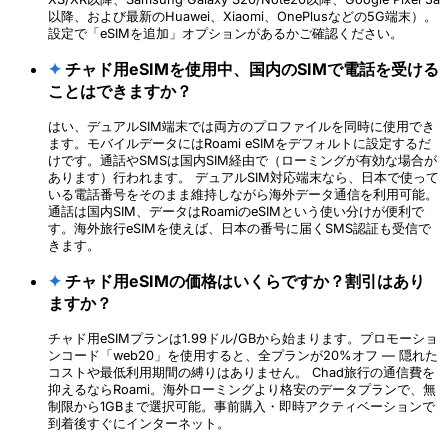
以降、および最新のHuawei、Xiaomi、OnePlusなどの5G端末）。
設定で「eSIMを追加」オプションがあるかご確認ください。
✦
チャド用eSIMを使用中、国内のSIMで電話を受ける
ことはできますか？
はい、デュアルSIM端末では両方のプロファイルを同時に使用でき
ます。モバイルデータにはRoami eSIMをデフォルトに設定するだ
けです。通話やSMSは国内SIM経由で（ローミングが有効な場合が
あります）行われます。 デュアルSIM対応端末なら、日本で使って
いる電話番号をそのまま維持しながら海外データ通信を利用可能。
通話は国内SIM、データはRoamiのeSIMという使い分けが便利で
す。海外旅行eSIMを使えば、日本の番号に届くSMS認証も受信で
きます。
✦
チャド用eSIMの価格はいくらですか？割引はあり
ますか？
チャド用eSIMプランは1.99ドル/GBから始まります。プロモーショ
ンコード「web20」を使用すると、全プランが20%オフ — 隠れた
コストや最低利用期間の縛りはありません。 Chad旅行の通信費を
抑えるならRoami。海外ローミングより格安のデータプランで、無
制限から1GBまで選択可能。事前購入・即時アクティベーションで
到着後すぐにインターネット。