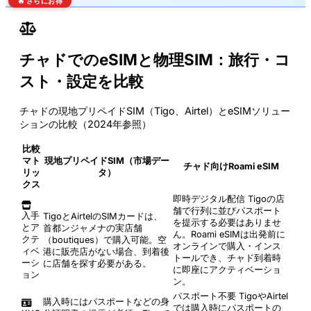
🔥 さらにお得
チャドでのeSIMと物理SIM：旅行・コ
スト・設定を比較
チャドの現地プリペイドSIM（Tigo、Airtel）とeSIMソリュー
ションの比較（2024年参照）
比較
マト
現地プリペイドSIM（市場デー
チャド向けRoami eSIM
リッ
タ）
クス
即時デジタル配信
Tigoの店
舗で行列に並びパスポート
入手
TigoとAirtelのSIMカードは、
を提示する必要はありませ
とア
首都ンジャメナの実店舗
ん。Roami eSIMは出発前に
クテ
（boutiques）で購入可能。空
オンラインで購入・インス
ィベ
港に販売店がない場合、到着後
トールでき、チャド到着時
ーシ
に店舗を探す必要がある。
に即座にアクティベーショ
ョン
ン。
パスポート不要
TigoやAirtel
購入時にはパスポートなどの身
では購入時にパスポートの