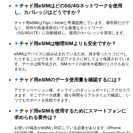
✦
チャド用eSIMはどの5G/4Gネットワークを使用
し、カバレッジはどうですか？
チャド用eSIMはTigo / Airtelと専属提携しています。都市部だけで
なく、郊外や高速道路沿いでも最適なネットワーク
（5G/4G/LTE）に自動接続し、最高のカバレッジを実現します。
✦
チャド用eSIMは物理SIMよりも安全ですか？
eSIMはデバイスに組み込まれているため、抜き取ったりコピーし
たりすることができず、不正アクセスに対してより保護されていま
す。データは暗号化され、SIMカードの紛失や盗難のリスクもあり
ません。
✦
チャド用eSIMのデータ使用量を確認するには？
アクティベーション後、オンラインのダッシュボードにアクセスで
きます。そこでデータ残量、残り時間をリアルタイムで確認し、い
つでもサポートを依頼できます。
✦
チャド用eSIMを使用するためにスマートフォンに
求められる要件は？
お使いの端末がeSIMに対応している必要があります（iPhone
XS/XR以降、Samsung Galaxy S20/Note20以降、Google Pixel 3a