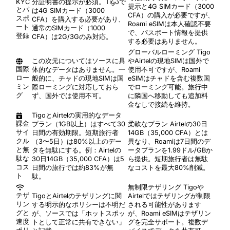
KYC
分証明書の提示が必須。Tigoで
提示と4G SIMカード（3000
とパ
は4G SIMカード（3000
CFA）の購入が必要ですが、
スポ
CFA）を購入する必要があり、
Roami eSIMは本人確認不要
ート
通常のSIMカード（1000
で、パスポート情報を提供
登録
CFA）は2G/3Gのみ対応。
する必要はありません。
グローバルローミング
Tigo
この次元についてはソースに具
やAirtelの現地SIMは国外で
国際
体的なデータはありません。一
使用不可ですが、Roami
ロー
般的に、チャドの現地SIMは国
eSIMはチャドを含む複数国
ミン
際ローミングに対応しておら
でローミング可能。旅行中
グ
ず、国外では使用不可。
に隣国へ移動しても追加料
金なしで接続を維持。
TigoとAirtelの実用的なデータ
課金
プラン（1GB以上）はすべて30
柔軟なプラン
Airtelの30日
サイ
日間の有効期限。短期旅行者
14GB（35,000 CFA）とは
クル
（3〜5日）は80%以上のデー
異なり、Roamiは7日間のデ
と無
タを無駄にする。例：Airtelの
ータプランを1.99ドル/GBか
駄な
30日14GB（35,000 CFA）は5
ら提供。短期旅行者は無駄
コス
日間の旅行では約83%が無
なコストを最大80%削減。
ト
駄。
無制限テザリング
Tigoや
テザ
TigoとAirtelのテザリングに関
Airtelではテザリングが制限
リン
する明示的なポリシーは不明だ
される可能性があります
グと
が、ソースでは「ホットスポッ
が、Roami eSIMはテザリン
速度
トとして正常に共有できない」
グを完全サポート。複数デ