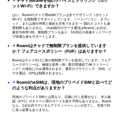
✦
チャド用eSIMを他のデバイスとテザリング（ポケ
ットWi-Fi）できますか？
はい、Roamiのチャド用eSIMプランは全てテザリング（ポケット
Wi-Fi）を無制限でサポートしています。ノートパソコン、タブレ
ット、または旅行仲間と接続を共有できます — 隠れたコストも速
度制限もありません。 chad旅行のデータ通信はRoamiにお任せ。
最安1GB/$1.99、無制限プランもあり、5G対応の高速ネットワーク
で快適な旅をサポートします。
✦
Roamiはチャドで無制限プランを提供しています
か？ フェアユースポリシー（FUP）はありますか？
Roamiはチャド向けに真の無制限プランを提供しています。フェア
ユースポリシーは、極端な使用（例：数日間連続で4Kストリーミ
ング）の場合にのみ適用されます。通常のブラウジング、SNS、ビ
デオ通話、GPSは制限されません。
✦
RoamiのeSIMは、現地のプリペイドSIMと比べてど
のような利点がありますか？
現地のプリペイドSIMとは異なり、店舗に行く必要がなく、本人確
認（KYC）やチャージ用のカードを探す手間もありません。Roami
なら、2分以内でデジタルアクティベーションが完了し、空港で列
に並ぶ必要もありません。