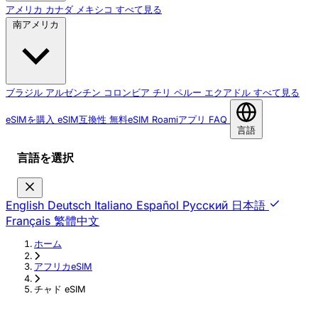
アメリカ
カナダ
メキシコ
すべて見る
南アメリカ
ブラジル
アルゼンチン
コロンビア
チリ
ペルー
エクアドル
すべて見る
eSIMを購入
eSIM互換性
無料eSIM
Roamiアプリ
FAQ
言語
言語を選択
English
Deutsch
Italiano
Español
Русский
日本語
Français
繁體中文
ホーム
›
アフリカeSIM
›
チャド eSIM