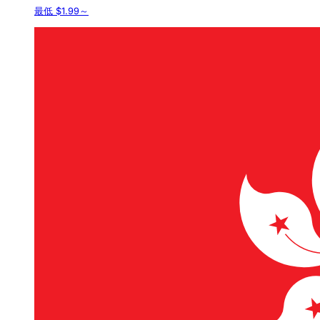
最低 $1.99～