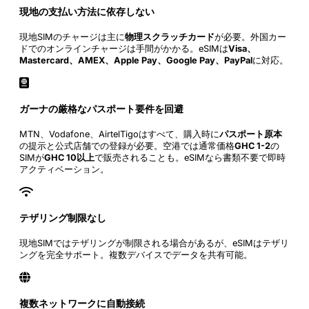
現地の支払い方法に依存しない
現地SIMのチャージは主に
物理スクラッチカード
が必要。外国カー
ドでのオンラインチャージは手間がかかる。eSIMは
Visa、
Mastercard、AMEX、Apple Pay、Google Pay、PayPal
に対応。
ガーナの厳格なパスポート要件を回避
MTN、Vodafone、AirtelTigoはすべて、購入時に
パスポート原本
の提示と公式店舗での登録が必要。空港では通常価格
GHC 1-2
の
SIMが
GHC 10以上
で販売されることも。eSIMなら書類不要で即時
アクティベーション。
テザリング制限なし
現地SIMではテザリングが制限される場合があるが、eSIMはテザリ
ングを完全サポート。複数デバイスでデータを共有可能。
複数ネットワークに自動接続