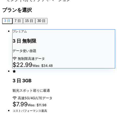
プランを選択
3 日
7 日
15 日
30 日
プレミアム
3 日 無制限
データ使い放題
無制限高速データ
$22.99
Was: $34.48
3 日 3GB
観光スポット巡りに最適
高速5G/4G/LTEデータ
$7.99
Was: $11.98
コストパフォーマンス最高