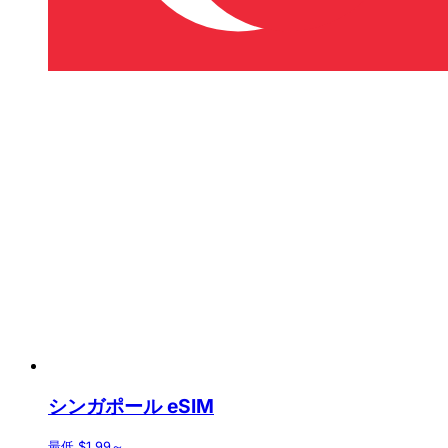
シンガポール eSIM
最低 $1.99～