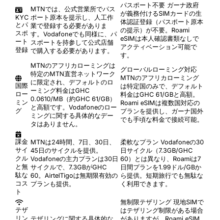
パスポート不要
ガーナ政府
MTNでは、公式営業所でパス
が義務付けるSIMカードの生
KYC
ポート原本を提示し、人工作
体認証登録（パスポート原本
とパ
業で登録する必要がありま
の提示）が不要。Roami
スポ
す。Vodafoneでも同様に、パ
eSIMは本人確認書類なしで
ート
スポートを持参して公式店舗
アクティベーション可能で
登録
で購入する必要があります。
す。
MTNのアフリカローミングは
グローバルローミング対応
特定のMTN直営ネットワーク
MTNのアフリカローミング
に限定され、デフォルトのロ
国際
は特定国のみで、デフォルト
ーミング料金はGHC
ロー
料金はGHC 61/GBと高額。
0.0610/MB（約GHC 61/GB）
ミン
Roami eSIMは複数国対応の
と高額です。Vodafoneのロー
グ
プランを提供し、ガーナ国外
ミングに関する具体的なデー
でも手頃な料金で接続可能。
タはありません。
課金
MTNは24時間、7日、30日、
柔軟なプラン
Vodafoneの30
サイ
45日のサイクルを提供。
日サイクル（7.3GB/GHC
クル
Vodafoneの主力プランは30日
60）とは異なり、Roamiは7
と無
サイクルで、7.3GBがGHC
日間プランを1.99ドル/GBか
駄な
60。AirtelTigoは無期限有効の
ら提供。短期旅行でも無駄な
コス
プランも提供。
く利用できます。
ト
無制限テザリング
現地SIMで
テザ
はテザリング制限がある場合
リン
テザリングに関する具体的な
がありますが、Roami eSIM