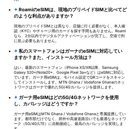
✦
RoamiのeSIMは、現地のプリペイドSIMと比べてど
のような利点がありますか？
現地のプリペイドSIMとは異なり、店舗に行く必要がなく、本人確
認（KYC）やチャージ用のカードを探す手間もありません。Roami
なら、2分以内でデジタルアクティベーションが完了し、空港で列
に並ぶ必要もありません。
✦
私のスマートフォンはガーナのeSIMに対応してい
ますか？また、インストール方法は？
はい、最新のスマートフォン（iPhone XS/XR以降、Samsung
Galaxy S20+/Note20+、Google Pixel 3a+など）はeSIMに対応し
ています。ガーナ用eSIMは、モバイル設定でQRコードをスキャン
してインストールします。MTN Ghana / Vodafone Ghanaのネッ
トワークはガーナで優れた5G/4Gカバレッジを提供します。
✦
ガーナ用eSIMはどの5G/4Gネットワークを使用
し、カバレッジはどうですか？
ガーナ用eSIMはMTN Ghana / Vodafone Ghanaと専属提携してい
ます。都市部だけでなく、郊外や高速道路沿いでも最適なネットワ
ーク（5G/4G/LTE）に自動接続し、最高のカバレッジを実現しま
す。