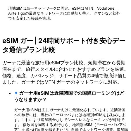
現地SIMは単一ネットワークに固定。eSIMはMTN、Vodafone、
AirtelTigoの最適なネットワークに自動切り替え。クマシなど郊外
でも安定した接続を実現。
eSIM ガー | 24時間サポート付き安心デー
タ通信プラン比較
ガーナに最適な旅行用eSIMプラン比較。短期滞在から長期
滞在まで、旅行スタイルに合わせたおすすめプランを厳選。
価格、速度、カバレッジ、サポート品質の4軸で徹底評価し
ました。ガーナではMTN ガーナのネットワークに対応。
✦
ガーナ用eSIMは近隣諸国での国際ローミングはど
うなりますか？
ガーナ用eSIMは主にガーナ向けに最適化されています。近隣諸国
への旅行には、当社のヨーロッパまたは地域別eSIMをお勧めしま
す。これにより追加料金なしでシームレスなローミングが可能で
す。 複数国を周遊する旅行なら、地域別eSIM（ヨーロッパやアジ
ア）を選べば国境を越えるたびに自動でネットワーク切替。追加購