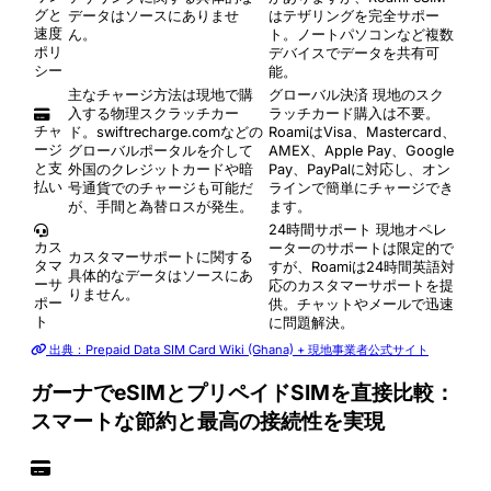
グと
データはソースにありませ
はテザリングを完全サポー
速度
ん。
ト。ノートパソコンなど複数
ポリ
デバイスでデータを共有可
シー
能。
主なチャージ方法は現地で購
グローバル決済
現地のスク
入する物理スクラッチカー
ラッチカード購入は不要。
チャ
ド。swiftrecharge.comなどの
RoamiはVisa、Mastercard、
ージ
グローバルポータルを介して
AMEX、Apple Pay、Google
と支
外国のクレジットカードや暗
Pay、PayPalに対応し、オン
払い
号通貨でのチャージも可能だ
ラインで簡単にチャージでき
が、手間と為替ロスが発生。
ます。
24時間サポート
現地オペレ
カス
ーターのサポートは限定的で
カスタマーサポートに関する
タマ
すが、Roamiは24時間英語対
具体的なデータはソースにあ
ーサ
応のカスタマーサポートを提
りません。
ポー
供。チャットやメールで迅速
ト
に問題解決。
出典：Prepaid Data SIM Card Wiki (Ghana) + 現地事業者公式サイト
ガーナでeSIMとプリペイドSIMを直接比較：
スマートな節約と最高の接続性を実現