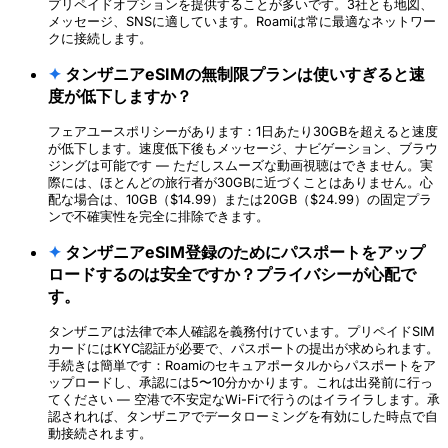
プリペイドオプションを提供することが多いです。3社とも地図、
メッセージ、SNSに適しています。Roamiは常に最適なネットワー
クに接続します。
✦
タンザニアeSIMの無制限プランは使いすぎると速
度が低下しますか？
フェアユースポリシーがあります：1日あたり30GBを超えると速度
が低下します。速度低下後もメッセージ、ナビゲーション、ブラウ
ジングは可能です — ただしスムーズな動画視聴はできません。実
際には、ほとんどの旅行者が30GBに近づくことはありません。心
配な場合は、10GB（$14.99）または20GB（$24.99）の固定プラ
ンで不確実性を完全に排除できます。
✦
タンザニアeSIM登録のためにパスポートをアップ
ロードするのは安全ですか？プライバシーが心配で
す。
タンザニアは法律で本人確認を義務付けています。プリペイドSIM
カードにはKYC認証が必要で、パスポートの提出が求められます。
手続きは簡単です：Roamiのセキュアポータルからパスポートをア
ップロードし、承認には5〜10分かかります。これは出発前に行っ
てください — 空港で不安定なWi-Fiで行うのはイライラします。承
認されれば、タンザニアでデータローミングを有効にした時点で自
動接続されます。