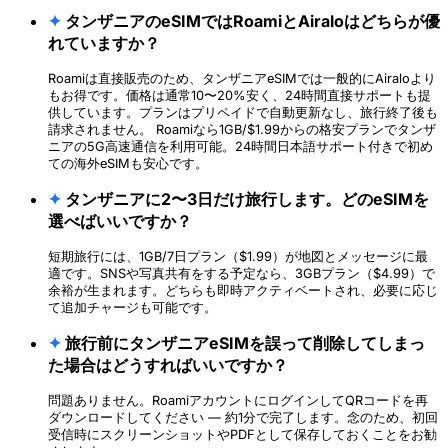
✦
タンザニアのeSIMではRoamiとAiraloはどちらが優
れていますか？
Roamiは直接販売のため、タンザニアeSIMでは一般的にAiraloより
もお得です。価格は通常10〜20%安く、24時間直接サポートも提
供しています。プランはプリペイドで自動更新なし、旅行終了後も
請求されません。 Roamiなら1GB/$1.99からの格安プランでタンザ
ニアの5G高速通信を利用可能。24時間日本語サポート付きで初め
ての海外eSIMも安心です。
✦
タンザニアに2〜3日だけ旅行します。どのeSIMを
選べばいいですか？
短期旅行には、1GB/7日プラン（$1.99）が地図とメッセージに最
適です。SNSや写真共有をする予定なら、3GBプラン（$4.99）で
余裕が生まれます。どちらも即時アクティベートされ、必要に応じ
て追加チャージも可能です。
✦
旅行前にタンザニアeSIMを誤って削除してしまっ
た場合はどうすればいいですか？
問題ありません。RoamiアカウントにログインしてQRコードを再
ダウンロードしてください — 約1分で完了します。念のため、初回
受信時にスクリーンショットやPDFとして保存しておくことをお勧