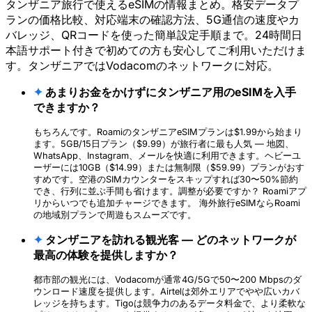
タンザニア旅行で使えるeSIMの情報まとめ。格安データプ
ランの価格比較、対応端末の確認方法、5G通信の速度やカ
バレッジ、QRコードを使った簡単設定手順まで。24時間日
本語サポート付きで初めての方も安心してご利用いただけま
す。タンザニアではVodacomのネットワークに対応。
✦
あまりお金をかけずにタンザニア用のeSIMを入手
できますか？
もちろんです。RoamiのタンザニアeSIMプランは$1.99から始まり
ます。5GB/15日プラン（$9.99）が旅行者に最も人気 — 地図、
WhatsApp、Instagram、メールを快適に利用できます。ヘビーユ
ーザーには10GB（$14.99）または無制限（$59.99）プランがおす
すめです。空港のSIMカウンターをスキップすれば30〜50%節約
でき、行列に並ぶ手間も省けます。調整が必要ですか？ Roamiアプ
リからいつでも追加チャージできます。 海外旅行eSIMならRoami
の地域別プランで周遊もスムーズです。
✦
タンザニアを訪れる観光客 — どのネットワークが
最高の体験を提供しますか？
都市部の観光には、Vodacomが通常4G/5Gで50〜200 Mbpsのダ
ウンロード速度を提供します。Airtelは郊外エリアでやや広いカバ
レッジを持ちます。Tigoは競争力のあるデータ料金で、より柔軟な