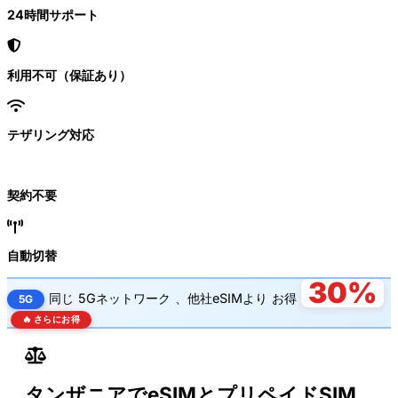
24時間サポート
利用不可（保証あり）
テザリング対応
契約不要
自動切替
30%
同じ
5Gネットワーク
、他社eSIMより
お得
5G
🔥 さらにお得
タンザニアでeSIMとプリペイドSIM