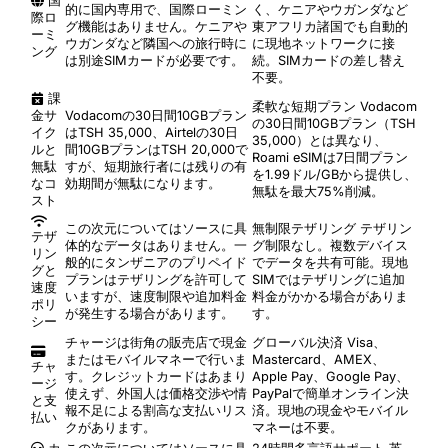
国
的に国内専用で、国際ローミン
く、ケニアやウガンダなど
際ロ
グ機能はありません。ケニアや
東アフリカ諸国でも自動的
ーミ
ウガンダなど隣国への旅行時に
に現地ネットワークに接
ング
は別途SIMカードが必要です。
続。SIMカードの差し替え
不要。
課
柔軟な短期プラン
Vodacom
金サ
Vodacomの30日間10GBプラン
の30日間10GBプラン（TSH
イク
はTSH 35,000、Airtelの30日
35,000）とは異なり、
ルと
間10GBプランはTSH 20,000で
Roami eSIMは7日間プラン
無駄
すが、短期旅行者には残りの有
を1.99ドル/GBから提供し、
なコ
効期間が無駄になります。
無駄を最大75%削減。
スト
この次元についてはソースに具
無制限テザリング
テザリン
テザ
体的なデータはありません。一
グ制限なし。複数デバイス
リン
般的にタンザニアのプリペイド
でデータを共有可能。現地
グと
プランはテザリングを許可して
SIMではテザリングに追加
速度
いますが、速度制限や追加料金
料金がかかる場合がありま
ポリ
が発生する場合があります。
す。
シー
チャージは街角の販売店で現金
グローバル決済
Visa、
またはモバイルマネーで行いま
Mastercard、AMEX、
チャ
す。クレジットカードはあまり
Apple Pay、Google Pay、
ージ
使えず、外国人は価格交渉や情
PayPalで簡単オンライン決
と支
報不足による割高な支払いリス
済。現地の現金やモバイル
払い
クがあります。
マネーは不要。