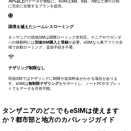
70%以上
のデータが無駄に。eSIMは
3日、5日、7日
など旅行日程
に完全に合致するプランを提供。
国境を越えたシームレスローミング
タンザニアの現地SIMは国際ローミング非対応。ケニアやウガンダ
への移動時には
別途SIM購入と登録
が必要。eSIMなら東アフリカ全
域で自動ローミング、追加手続き不要。
テザリング制限なし
現地SIMではテザリングに制限や追加料金がかかる場合がありま
す。eSIMは
無制限テザリング
をサポートし、ノートPCやタブレッ
トでもデータを共有可能。
タンザニアのどこでもeSIMは使えます
か？都市部と地方のカバレッジガイド