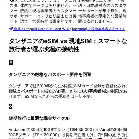
カ
この次元についてはソースに具
24時間多言語サポート
英
スタ
体的なデータはありません。一
語・日本語対応のカスタマ
マー
般的に現地事業者のカスタマー
ーサポートが年中無休。現
サポ
サポートはスワヒリ語または英
地事業者の限定的な営業時
ート
語で、営業時間は限定的です。
間に依存しません。
出典：Prepaid Data SIM Card Wiki (Tanzania) + 現地事業者公式サイト
タンザニアのeSIM vs 現地SIM：スマートな
旅行者が選ぶ究極の接続性
タンザニアの厳格なパスポート要件を回避
タンザニアでは2019年から生体認証SIMカード登録が義務化され、
指紋とパスポート
の提出が必要。さらに
1人1事業者1枚
の制限があ
ります。eSIMならこれらの手続きは一切不要。
短期旅行に最適な課金サイクル
Vodacomの30日間10GBプラン（TSH 35,000）やAirtelの30日間
10GBプラン（TSH 20,000）は長期滞在者向け。7日間の旅行では