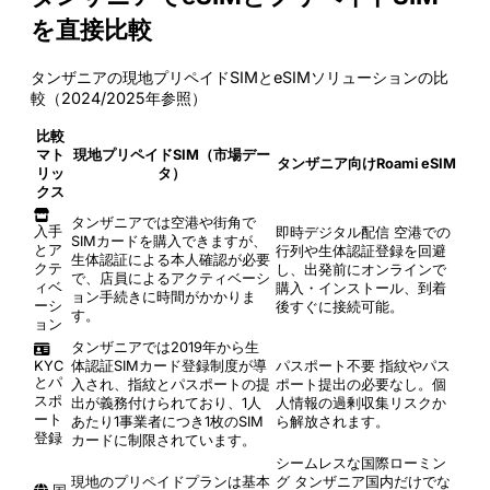
を直接比較
タンザニアの現地プリペイドSIMとeSIMソリューションの比
較（2024/2025年参照）
比較
マト
現地プリペイドSIM（市場デー
タンザニア向けRoami eSIM
リッ
タ）
クス
タンザニアでは空港や街角で
入手
即時デジタル配信
空港での
SIMカードを購入できますが、
とア
行列や生体認証登録を回避
生体認証による本人確認が必要
クテ
し、出発前にオンラインで
で、店員によるアクティベーシ
ィベ
購入・インストール、到着
ョン手続きに時間がかかりま
ーシ
後すぐに接続可能。
す。
ョン
タンザニアでは2019年から生
KYC
体認証SIMカード登録制度が導
パスポート不要
指紋やパス
とパ
入され、指紋とパスポートの提
ポート提出の必要なし。個
スポ
出が義務付けられており、1人
人情報の過剰収集リスクか
ート
あたり1事業者につき1枚のSIM
ら解放されます。
登録
カードに制限されています。
シームレスな国際ローミン
現地のプリペイドプランは基本
グ
タンザニア国内だけでな