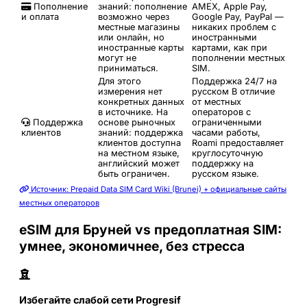
Пополнение
знаний: пополнение
AMEX, Apple Pay,
и оплата
возможно через
Google Pay, PayPal —
местные магазины
никаких проблем с
или онлайн, но
иностранными
иностранные карты
картами, как при
могут не
пополнении местных
приниматься.
SIM.
Для этого
Поддержка 24/7 на
измерения нет
русском
В отличие
конкретных данных
от местных
в источнике. На
операторов с
Поддержка
основе рыночных
ограниченными
клиентов
знаний: поддержка
часами работы,
клиентов доступна
Roami предоставляет
на местном языке,
круглосуточную
английский может
поддержку на
быть ограничен.
русском языке.
Источник: Prepaid Data SIM Card Wiki (Brunei) + официальные сайты
местных операторов
eSIM для Бруней vs предоплатная SIM:
умнее, экономичнее, без стресса
Избегайте слабой сети Progresif