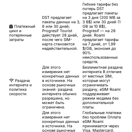
Гибкие тарифы без
потерь
DST
предлагает пакеты
DST предлагает
на 3 дня (200 MB за
пакеты данных на 3,
3 B$) или 30 дней (1
Платежный
6 или 30 дней;
GB за 10 B$),
цикл и
Progresif Tourist
Progresif — на 28
потерянные
действует 28 дней,
дней. Roami
затраты
после чего SIM-
предлагает тарифы
карта становится
на 7 дней, от 1,99
недействительной.
$/GB, экономя до
90%
неиспользованных
средств.
Для этого
Безлимитная раздача
измерения нет
интернета
В отличие
конкретных данных
от местных SIM,
Раздача
в источнике. На
которые могут
интернета и
основе рыночных
ограничивать
политика
знаний: раздача
раздачу, eSIM Roami
скорости
интернета обычно
поддерживает
разрешена, но
режим модема без
может быть
дополнительной
ограничена.
платы.
Для этого
Глобальные платежи
измерения нет
без проблем
Оплата
конкретных данных
eSIM Roami
в источнике. На
принимается через
основе рыночных
Visa, Mastercard,