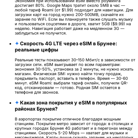
Экономия при использовании eSIM вместо роуминга
достигает 80%. Google Maps тратит около 5MB в час —
любой тариф Roami (от $1.99) подходит для навигации. Для
загрузки карт на город нужно 200-500MB, скачайте их
заранее по WiFi. Если вы планируете также слушать музыку
и пользоваться соцсетями в дороге, хватит 5GB ($9.99) на
неделю. Навигация работает даже на медленном 3G —
заблудиться не получится.
✦
Скорость 4G LTE через eSIM в Брунее:
реальные цифры
Реальные тесты показывают 30–150 Мбит/с в зависимости от
загрузки сети. eSIM выигрывает по всем параметрам:
экономия 30-50%, установка за 2 минуты, не нужно искать
магазин. Физическая SIM: нужно найти точку продаж,
предъявить паспорт, вставить в телефон. Время — 30-60
минут. eSIM Roami: выбрали тариф онлайн, получили QR-
код, отсканировали — готово. Родная SIM остается в
телефоне для звонков.
✦
Какая зона покрытия у eSIM в популярных
районах Брунея?
В аэропортах покрытие отличное благодаря мощным
станциям. Покрытие метро зависит от города: в столицах и
крупных городах Брунея 4G работает и в перегонах между
станциями. Скорость 5-20 Mbps — хватает для музыки и
мессенджеров. Карты лучше скачать заранее: на некоторых