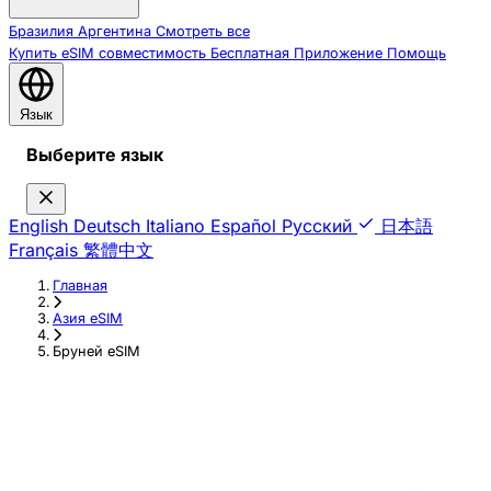
Бразилия
Аргентина
Смотреть все
Купить eSIM
совместимость
Бесплатная
Приложение
Помощь
Язык
Выберите язык
English
Deutsch
Italiano
Español
Русский
日本語
Français
繁體中文
Главная
›
Азия eSIM
›
Бруней eSIM