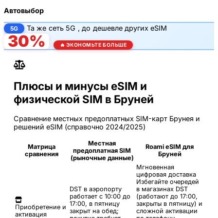
Автовыбор
Та же
сеть 5G
, до
дешевле других eSIM
5G
30%
🔥 ЭКОНОМЬТЕ БОЛЬШЕ
Плюсы и минусы eSIM и
физической SIM в Бруней
Сравнение местных предоплатных SIM-карт Брунея и
решений eSIM (справочно 2024/2025)
Местная
Матрица
Roami eSIM для
предоплатная SIM
сравнения
Бруней
(рыночные данные)
Мгновенная
цифровая доставка
Избегайте очередей
DST в аэропорту
в магазинах DST
работает с 10:00 до
(работают до 17:00,
17:00, в пятницу
закрыты в пятницу) и
Приобретение и
закрыт на обед;
сложной активации
активация