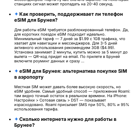
станциях сигнал может пропадать на 20-40 секунд.
✦
Как проверить, поддерживает ли телефон
eSIM для Брунея?
Для работы eSIM требуется разблокированный телефон. Да,
для коротких поездок eSIM подходит идеально.
Минимальный тариф — 7 дней за $1.99 с 1GB трафика, что
хватает для навигации и мессенджеров. Для 3-5 дней
активного использования рекомендуем 3GB ($4.99).
Установка занимает 2 минуты, купить можно за 5 минут до
вылета — QR-код придет на email. По прилете в Бруней
включите роуминг данных и сразу …
✦
eSIM для Брунея: альтернатива покупке SIM
в аэропорту
Местная SIM может давать более высокую скорость, но
eSIM удобнее. Самый удобный способ — приложение Roami:
там видно точный остаток в реальном времени. На iPhone:
Настройки > Сотовая связь > DST — показывает
израсходовано. Roami присылает SMS при 50%, 80% и 95%
использования тарифа.
✦
Сколько интернета нужно для работы в
Брунее?