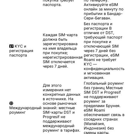
покупка требует
по телефону.
паспорта.
Активируйте eSIM
онлайн за минуту по
прибытии в Бандар-
Сери-Бегаван.
Без паспорта и
регистрации
В
отличие от DST,
Каждая SIM-карта
требующей паспорт
должна быть
при покупке и
зарегистрирована
KYC и
отключающей SIM
на имя владельца
регистрация
через 7 дней без
при покупке;
паспорта
регистрации, eSIM
нерегистрированная
Roami не требует
SIM отключается
KYC —
через 7 дней.
конфиденциальность
и мгновенная
активация.
Глобальный роуминг
Для этого
без границ
Местные
измерения нет
SIM DST и Progresif
конкретных данных
не поддерживают
в источнике. На
роуминг за
основе рыночных
пределами Брунея.
Международный
знаний: местные
eSIM Roami
роуминг
SIM-карты DST и
обеспечивает связь в
Progresif не
соседних странах
поддерживают
(Малайзия,
международный
Индонезия) без
роуминг в тарифах.
смены карты.