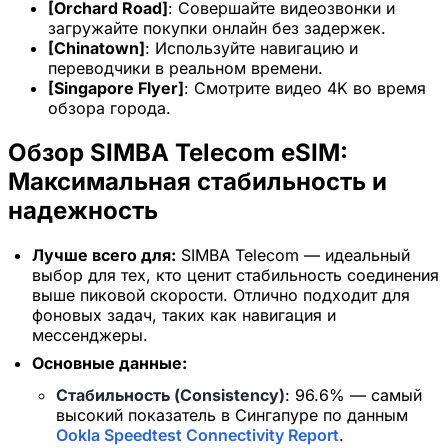
[Orchard Road]
: Совершайте видеозвонки и
20% скидка для новых пользователей
загружайте покупки онлайн без задержек.
[Chinatown]
: Используйте навигацию и
Получено сегодня
Осталось
783
5
переводчики в реальном времени.
[Singapore Flyer]
: Смотрите видео 4K во время
Отмена
Получить сейчас
обзора города.
Обзор SIMBA Telecom eSIM:
Максимальная стабильность и
надежность
Лучше всего для:
SIMBA Telecom — идеальный
выбор для тех, кто ценит стабильность соединения
выше пиковой скорости. Отлично подходит для
фоновых задач, таких как навигация и
мессенджеры.
Основные данные:
Стабильность (Consistency)
: 96.6% — самый
высокий показатель в Сингапуре по данным
Ookla Speedtest Connectivity Report
.