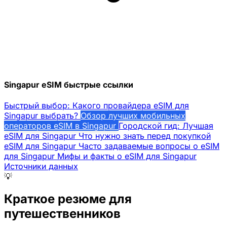
Singapur eSIM быстрые ссылки
Быстрый выбор: Какого провайдера eSIM для
Singapur выбрать?
Обзор лучших мобильных
операторов eSIM в Singapur
Городской гид: Лучшая
eSIM для Singapur
Что нужно знать перед покупкой
eSIM для Singapur
Часто задаваемые вопросы о eSIM
для Singapur
Мифы и факты о eSIM для Singapur
Источники данных
💡
Краткое резюме для
путешественников