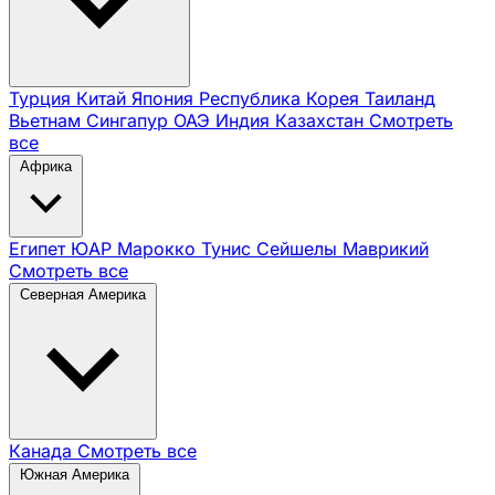
Турция
Китай
Япония
Республика Корея
Таиланд
Вьетнам
Сингапур
ОАЭ
Индия
Казахстан
Смотреть
все
Африка
Египет
ЮАР
Марокко
Тунис
Сейшелы
Маврикий
Смотреть все
Северная Америка
Канада
Смотреть все
Южная Америка