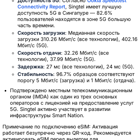
Доступность 5G
: Согласно
Ookla Speedtest
Connectivity Report
, Singtel имеет лучшую
доступность 5G в Сингапуре — 82.6%
пользователей находятся в зоне 5G большую
часть времени.
Скорость загрузки
: Медианная скорость
загрузки 310.26 Мбит/с (все технологии), 402.16
Мбит/с (5G).
Скорость отдачи
: 32.26 Мбит/с (все
технологии), 37.99 Мбит/с (5G).
Задержка
: 27 мс (все технологии), 24 мс (5G).
Стабильность
: 96.7% образцов соответствуют
порогу 5 Мбит/с (загрузка) и 1 Мбит/с (отдача).
Подтверждено местным телекоммуникационным
органом (IMDA) как один из трех основных
операторов с лицензией на предоставление услуг
5G. Singtel активно участвует в развитии
инфраструктуры Smart Nation.
Примечание по подключению eSIM:
Активация
работает безупречно через QR-код. Рекомендуется
активировать eSIM перед вылетом для