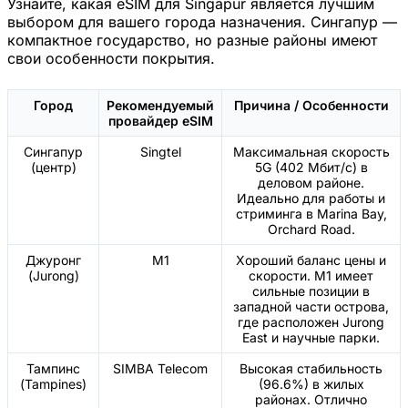
Узнайте, какая eSIM для Singapur является лучшим
выбором для вашего города назначения. Сингапур —
компактное государство, но разные районы имеют
свои особенности покрытия.
Город
Рекомендуемый
Причина / Особенности
провайдер eSIM
Сингапур
Singtel
Максимальная скорость
(центр)
5G (402 Мбит/с) в
деловом районе.
Идеально для работы и
стриминга в Marina Bay,
Orchard Road.
Джуронг
M1
Хороший баланс цены и
(Jurong)
скорости. M1 имеет
сильные позиции в
западной части острова,
где расположен Jurong
East и научные парки.
Тампинс
SIMBA Telecom
Высокая стабильность
(Tampines)
(96.6%) в жилых
районах. Отлично