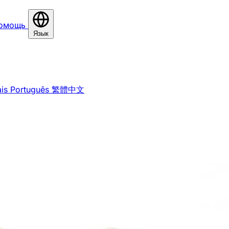
омощь
Язык
is
Português
繁體中文