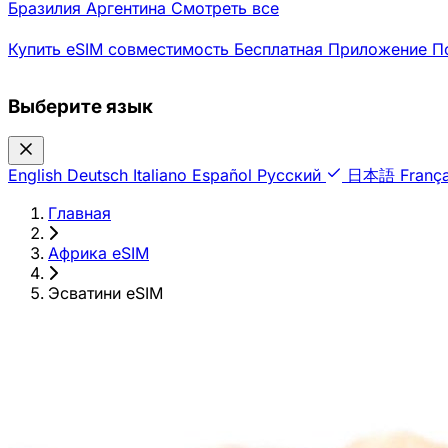
Бразилия
Аргентина
Смотреть все
Купить eSIM
совместимость
Бесплатная
Приложение
П
Выберите язык
English
Deutsch
Italiano
Español
Русский
日本語
França
Главная
›
Африка eSIM
›
Эсватини eSIM