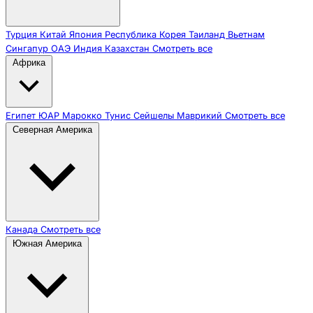
Турция
Китай
Япония
Республика Корея
Таиланд
Вьетнам
Сингапур
ОАЭ
Индия
Казахстан
Смотреть все
Африка
Египет
ЮАР
Марокко
Тунис
Сейшелы
Маврикий
Смотреть все
Северная Америка
Канада
Смотреть все
Южная Америка