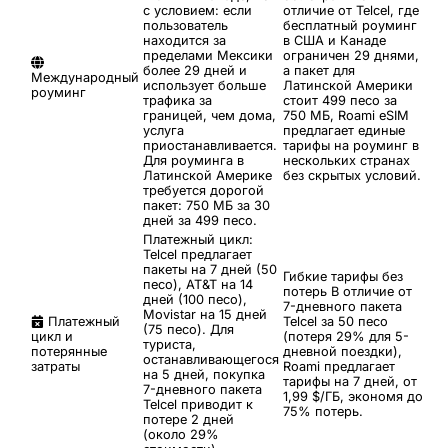
с условием: если
отличие от Telcel, где
пользователь
бесплатный роуминг
находится за
в США и Канаде
пределами Мексики
ограничен 29 днями,
более 29 дней и
а пакет для
Международный
использует больше
Латинской Америки
роуминг
трафика за
стоит 499 песо за
границей, чем дома,
750 МБ, Roami eSIM
услуга
предлагает единые
приостанавливается.
тарифы на роуминг в
Для роуминга в
нескольких странах
Латинской Америке
без скрытых условий.
требуется дорогой
пакет: 750 МБ за 30
дней за 499 песо.
Платежный цикл:
Telcel предлагает
пакеты на 7 дней (50
Гибкие тарифы без
песо), AT&T на 14
потерь
В отличие от
дней (100 песо),
7-дневного пакета
Movistar на 15 дней
Платежный
Telcel за 50 песо
(75 песо). Для
цикл и
(потеря 29% для 5-
туриста,
потерянные
дневной поездки),
останавливающегося
затраты
Roami предлагает
на 5 дней, покупка
тарифы на 7 дней, от
7-дневного пакета
1,99 $/ГБ, экономя до
Telcel приводит к
75% потерь.
потере 2 дней
(около 29%