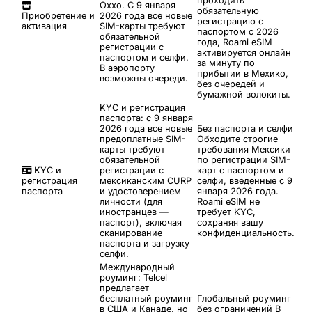
проходить
Oxxo. С 9 января
обязательную
Приобретение и
2026 года все новые
регистрацию с
активация
SIM-карты требуют
паспортом с 2026
обязательной
года, Roami eSIM
регистрации с
активируется онлайн
паспортом и селфи.
за минуту по
В аэропорту
прибытии в Мехико,
возможны очереди.
без очередей и
бумажной волокиты.
KYC и регистрация
паспорта: с 9 января
2026 года все новые
Без паспорта и селфи
предоплатные SIM-
Обходите строгие
карты требуют
требования Мексики
обязательной
по регистрации SIM-
KYC и
регистрации с
карт с паспортом и
регистрация
мексиканским CURP
селфи, введенные с 9
паспорта
и удостоверением
января 2026 года.
личности (для
Roami eSIM не
иностранцев —
требует KYC,
паспорт), включая
сохраняя вашу
сканирование
конфиденциальность.
паспорта и загрузку
селфи.
Международный
роуминг: Telcel
предлагает
бесплатный роуминг
Глобальный роуминг
в США и Канаде, но
без ограничений
В