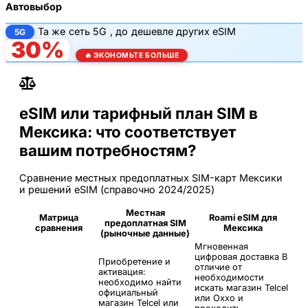
Автовыбор
Та же
сеть 5G
, до
дешевле других eSIM
5G
30%
🔥 ЭКОНОМЬТЕ БОЛЬШЕ
eSIM или тарифный план SIM в
Мексика: что соответствует
вашим потребностям?
Сравнение местных предоплатных SIM-карт Мексики
и решений eSIM (справочно 2024/2025)
Местная
Матрица
Roami eSIM для
предоплатная SIM
сравнения
Мексика
(рыночные данные)
Мгновенная
цифровая доставка
В
Приобретение и
отличие от
активация:
необходимости
необходимо найти
искать магазин Telcel
официальный
или Oxxo и
магазин Telcel или