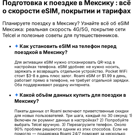
Подготовка к поездке в Мексику : всё
о скорости eSIM, покрытии и тарифах
Планируете поездку в Мексику? Узнайте всё об eSIM
Мексика: реальная скорость 4G/5G, покрытие сети
Telcel и полезные советы для путешественников.
✦
Как установить eSIM на телефон перед
поездкой в Мексику?
Для активации eSIM нужно отсканировать QR-код в
настройках телефона. eSIM удобнее: не нужно носить,
заряжать и возвращать отдельное устройство. Pocket WiFi
стоит $3-8 в день плюс залог. Roami eSIM от $1.99 в день,
работает прямо в телефоне, не требует отдельной зарядки.
Оба поддерживают раздачу интернета.
✦
Какой объём данных купить для поездки в
Мексику?
Пакеты данных от Roami включают приветственные скидки
для новых пользователей. Три шага, каждый по 30 секунд: 1)
Включен ли роуминг данных в настройках? 2) Попробуйте
выбрать Telcel вручную. 3) Перезагрузите телефон. Около
90% проблем решаются одним из этих способов. Если не
помогло — поддержка Roami 24/7 поможет за несколько