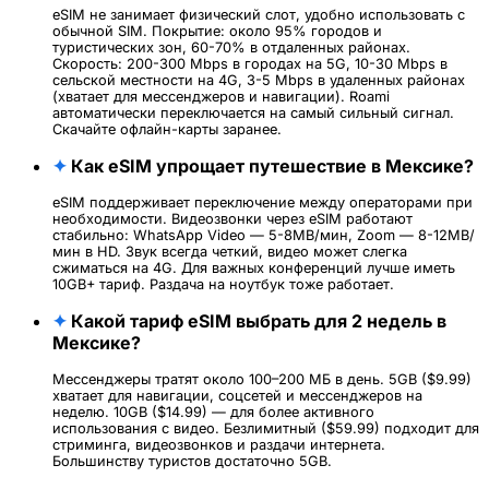
eSIM не занимает физический слот, удобно использовать с
обычной SIM. Покрытие: около 95% городов и
туристических зон, 60-70% в отдаленных районах.
Скорость: 200-300 Mbps в городах на 5G, 10-30 Mbps в
сельской местности на 4G, 3-5 Mbps в удаленных районах
(хватает для мессенджеров и навигации). Roami
автоматически переключается на самый сильный сигнал.
Скачайте офлайн-карты заранее.
✦
Как eSIM упрощает путешествие в Мексике?
eSIM поддерживает переключение между операторами при
необходимости. Видеозвонки через eSIM работают
стабильно: WhatsApp Video — 5-8MB/мин, Zoom — 8-12MB/
мин в HD. Звук всегда четкий, видео может слегка
сжиматься на 4G. Для важных конференций лучше иметь
10GB+ тариф. Раздача на ноутбук тоже работает.
✦
Какой тариф eSIM выбрать для 2 недель в
Мексике?
Мессенджеры тратят около 100–200 МБ в день. 5GB ($9.99)
хватает для навигации, соцсетей и мессенджеров на
неделю. 10GB ($14.99) — для более активного
использования с видео. Безлимитный ($59.99) подходит для
стриминга, видеозвонков и раздачи интернета.
Большинству туристов достаточно 5GB.