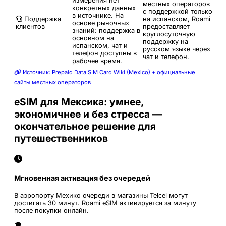
измерения нет
местных операторов
конкретных данных
с поддержкой только
в источнике. На
Поддержка
на испанском, Roami
основе рыночных
клиентов
предоставляет
знаний: поддержка в
круглосуточную
основном на
поддержку на
испанском, чат и
русском языке через
телефон доступны в
чат и телефон.
рабочее время.
Источник: Prepaid Data SIM Card Wiki (Mexico) + официальные
сайты местных операторов
eSIM для Мексика: умнее,
экономичнее и без стресса —
окончательное решение для
путешественников
Мгновенная активация без очередей
В аэропорту Мехико очереди в магазины Telcel могут
достигать 30 минут. Roami eSIM активируется за минуту
после покупки онлайн.