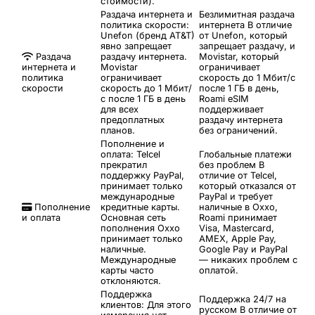
стоимости).
Раздача интернета и
Безлимитная раздача
политика скорости:
интернета
В отличие
Unefon (бренд AT&T)
от Unefon, который
явно запрещает
запрещает раздачу, и
Раздача
раздачу интернета.
Movistar, который
интернета и
Movistar
ограничивает
политика
ограничивает
скорость до 1 Мбит/с
скорости
скорость до 1 Мбит/
после 1 ГБ в день,
с после 1 ГБ в день
Roami eSIM
для всех
поддерживает
предоплатных
раздачу интернета
планов.
без ограничений.
Пополнение и
оплата: Telcel
Глобальные платежи
прекратил
без проблем
В
поддержку PayPal,
отличие от Telcel,
принимает только
который отказался от
международные
PayPal и требует
Пополнение
кредитные карты.
наличные в Oxxo,
и оплата
Основная сеть
Roami принимает
пополнения Oxxo
Visa, Mastercard,
принимает только
AMEX, Apple Pay,
наличные.
Google Pay и PayPal
Международные
— никаких проблем с
карты часто
оплатой.
отклоняются.
Поддержка
Поддержка 24/7 на
клиентов: Для этого
русском
В отличие от