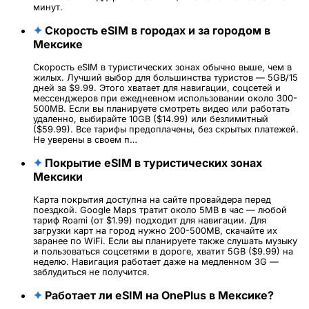
минут.
✦
Скорость eSIM в городах и за городом в
Мексике
Скорость eSIM в туристических зонах обычно выше, чем в
жилых. Лучший выбор для большинства туристов — 5GB/15
дней за $9.99. Этого хватает для навигации, соцсетей и
мессенджеров при ежедневном использовании около 300-
500MB. Если вы планируете смотреть видео или работать
удаленно, выбирайте 10GB ($14.99) или безлимитный
($59.99). Все тарифы предоплачены, без скрытых платежей.
Не уверены в своем п…
✦
Покрытие eSIM в туристических зонах
Мексики
Карта покрытия доступна на сайте провайдера перед
поездкой. Google Maps тратит около 5MB в час — любой
тариф Roami (от $1.99) подходит для навигации. Для
загрузки карт на город нужно 200-500MB, скачайте их
заранее по WiFi. Если вы планируете также слушать музыку
и пользоваться соцсетями в дороге, хватит 5GB ($9.99) на
неделю. Навигация работает даже на медленном 3G —
заблудиться не получится.
✦
Работает ли eSIM на OnePlus в Мексике?