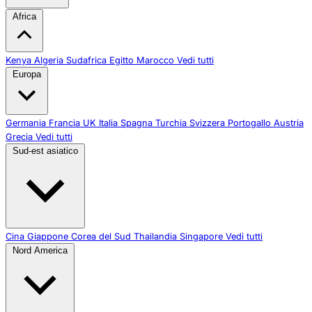
Africa
Kenya
Algeria
Sudafrica
Egitto
Marocco
Vedi tutti
Europa
Germania
Francia
UK
Italia
Spagna
Turchia
Svizzera
Portogallo
Austria
Grecia
Vedi tutti
Sud-est asiatico
Cina
Giappone
Corea del Sud
Thailandia
Singapore
Vedi tutti
Nord America