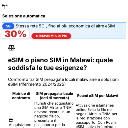
Selezione automatica
Stessa
rete 5G
, fino al
più economica di altre eSIM
5G
30%
🔥 RISPARMIA DI PIÙ
eSIM o piano SIM in Malawi: quale
soddisfa le tue esigenze?
Confronto tra SIM prepagate locali malawiane e soluzioni
eSIM (riferimento 2024/2025)
Matrice di
SIM prepagata locale
Roami eSIM per Malawi
confronto
(dati di mercato)
I turisti che acquistano
Attivazione istantanea
una SIM Airtel o TNM
online
Evita le file nei
devono recarsi in un
negozi Airtel o TNM per
negozio fisico,
la registrazione con
presentare il
passaporto. Con Roami
Acquisizione
passaporto per la
eSIM, attiva in 1 minuto