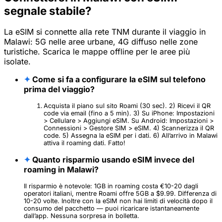
segnale stabile?
La eSIM si connette alla rete TNM durante il viaggio in
Malawi: 5G nelle aree urbane, 4G diffuso nelle zone
turistiche. Scarica le mappe offline per le aree più
isolate.
✦
Come si fa a configurare la eSIM sul telefono
prima del viaggio?
Acquista il piano sul sito Roami (30 sec). 2) Ricevi il QR
code via email (fino a 5 min). 3) Su iPhone: Impostazioni
> Cellulare > Aggiungi eSIM. Su Android: Impostazioni >
Connessioni > Gestore SIM > eSIM. 4) Scannerizza il QR
code. 5) Assegna la eSIM per i dati. 6) All’arrivo in Malawi
attiva il roaming dati. Fatto!
✦
Quanto risparmio usando eSIM invece del
roaming in Malawi?
Il risparmio è notevole: 1GB in roaming costa €10-20 dagli
operatori italiani, mentre Roami offre 5GB a $9.99. Differenza di
10-20 volte. Inoltre con la eSIM non hai limiti di velocità dopo il
consumo del pacchetto — puoi ricaricare istantaneamente
dall’app. Nessuna sorpresa in bolletta.