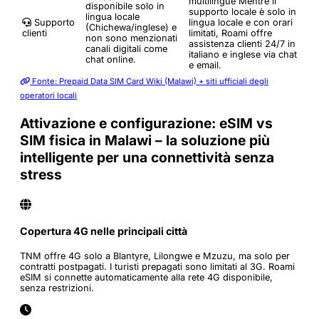
multilingue
Mentre il
disponibile solo in
supporto locale è solo in
lingua locale
Supporto
lingua locale e con orari
(Chichewa/inglese) e
clienti
limitati, Roami offre
non sono menzionati
assistenza clienti 24/7 in
canali digitali come
italiano e inglese via chat
chat online.
e email.
Fonte: Prepaid Data SIM Card Wiki (Malawi) + siti ufficiali degli
operatori locali
Attivazione e configurazione: eSIM vs
SIM fisica in Malawi – la soluzione più
intelligente per una connettività senza
stress
Copertura 4G nelle principali città
TNM offre 4G solo a Blantyre, Lilongwe e Mzuzu, ma solo per
contratti postpagati. I turisti prepagati sono limitati al 3G. Roami
eSIM si connette automaticamente alla rete 4G disponibile,
senza restrizioni.