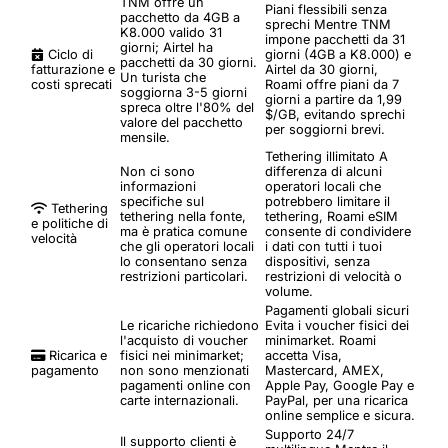
TNM offre un
Piani flessibili senza
pacchetto da 4GB a
sprechi
Mentre TNM
K8.000 valido 31
impone pacchetti da 31
giorni; Airtel ha
Ciclo di
giorni (4GB a K8.000) e
pacchetti da 30 giorni.
fatturazione e
Airtel da 30 giorni,
Un turista che
costi sprecati
Roami offre piani da 7
soggiorna 3-5 giorni
giorni a partire da 1,99
spreca oltre l'80% del
$/GB, evitando sprechi
valore del pacchetto
per soggiorni brevi.
mensile.
Tethering illimitato
A
Non ci sono
differenza di alcuni
informazioni
operatori locali che
specifiche sul
potrebbero limitare il
Tethering
tethering nella fonte,
tethering, Roami eSIM
e politiche di
ma è pratica comune
consente di condividere
velocità
che gli operatori locali
i dati con tutti i tuoi
lo consentano senza
dispositivi, senza
restrizioni particolari.
restrizioni di velocità o
volume.
Pagamenti globali sicuri
Le ricariche richiedono
Evita i voucher fisici dei
l'acquisto di voucher
minimarket. Roami
Ricarica e
fisici nei minimarket;
accetta Visa,
pagamento
non sono menzionati
Mastercard, AMEX,
pagamenti online con
Apple Pay, Google Pay e
carte internazionali.
PayPal, per una ricarica
online semplice e sicura.
Supporto 24/7
Il supporto clienti è