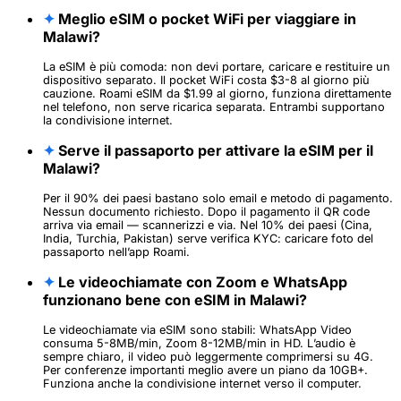
✦
Meglio eSIM o pocket WiFi per viaggiare in
Malawi?
La eSIM è più comoda: non devi portare, caricare e restituire un
dispositivo separato. Il pocket WiFi costa $3-8 al giorno più
cauzione. Roami eSIM da $1.99 al giorno, funziona direttamente
nel telefono, non serve ricarica separata. Entrambi supportano
la condivisione internet.
✦
Serve il passaporto per attivare la eSIM per il
Malawi?
Per il 90% dei paesi bastano solo email e metodo di pagamento.
Nessun documento richiesto. Dopo il pagamento il QR code
arriva via email — scannerizzi e via. Nel 10% dei paesi (Cina,
India, Turchia, Pakistan) serve verifica KYC: caricare foto del
passaporto nell’app Roami.
✦
Le videochiamate con Zoom e WhatsApp
funzionano bene con eSIM in Malawi?
Le videochiamate via eSIM sono stabili: WhatsApp Video
consuma 5-8MB/min, Zoom 8-12MB/min in HD. L’audio è
sempre chiaro, il video può leggermente comprimersi su 4G.
Per conferenze importanti meglio avere un piano da 10GB+.
Funziona anche la condivisione internet verso il computer.