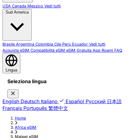
USA
Canada
Messico
Vedi tutti
Sud America
Brasile
Argentina
Colombia
Cile
Perù
Ecuador
Vedi tutti
Acquista eSIM
Compatibilità eSIM
eSIM Gratuita
App Roami
FAQ
Lingua
Seleziona lingua
English
Deutsch
Italiano
Español
Русский
日本語
Français
Português
繁體中文
Home
›
Africa eSIM
›
Malawi eSIM