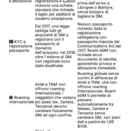
e attivazione
registrazione e spesso
prima dell'arrivo a
ricevono una scheda
Lilongwe o Blantyre,
standard che richiede
senza bisogno di
il taglio per adattarsi ai
tagliare la SIM.
moderni smartphone.
Nessun passaporto
Dal 2017, una legge
richiesto
Salta la
obbliga tutti gli
registrazione
acquirenti di SIM a
obbligatoria con
registrarsi con il
KYC e
passaporto imposta dal
passaporto al
registrazione
Communications Act del
momento
passaporto
2017. Roami eSIM non
dell'acquisto; nel 2018,
richiede alcun
oltre 1 milione di SIM
documento di identità,
non registrate sono
garantendo privacy e
state disattivate.
attivazione immediata.
Roaming globale senza
confini
A differenza di
Airtel e TNM, che non
Airtel e TNM non
offrono roaming
offrono roaming
internazionale, Roami
internazionale; i
eSIM ti permette di
Roaming
viaggiatori che visitano
passare
internazionale
più paesi (es. Zambia,
automaticamente tra
Tanzania) devono
Malawi, Zambia e
cambiare fisicamente
Tanzania senza
SIM ad ogni confine.
cambiare SIM, con piani
dati a partire da 1,99
$/GB.