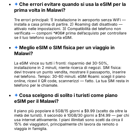
✦
Che errori evitare quando si usa la eSIM per la
prima volta in Malawi?
Tre errori principali: 1) Installazione in aeroporto senza WiFi —
installa a casa prima di partire. 2) Roaming dati disattivato —
attivalo nelle impostazioni. 3) Compatibilità del telefono non
verificata — componi *#06# prima dell’acquisto per controllare
se il tuo telefono supporta eSIM.
✦
Meglio eSIM o SIM fisica per un viaggio in
Malawi?
La eSIM vince su tutti i fronti: risparmio del 30-50%,
installazione in 2 minuti, niente ricerca di negozi. SIM fisica:
devi trovare un punto vendita, mostrare il passaporto, inserire
nel telefono. Tempo: 30-60 minuti. eSIM Roami: scegli il piano
online, ricevi il QR code, scannerizzi — fatto. La tua SIM resta in
telefono per le chiamate.
✦
Cosa scelgono di solito i turisti come piano
eSIM per il Malawi?
Il piano più popolare è 5GB/15 giorni a $9.99 (scelto da oltre la
metà dei turisti). Il secondo è 10GB/30 giorni a $14.99 — per chi
usa internet attivamente. I piani illimitati sono scelti da circa il
15% dei viaggiatori, principalmente chi lavora da remoto o
viaggia in famiglia.