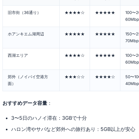
旧市街（36通り）
★★★★☆
★★★★★
100〜2
60Mbp
ホアンキエム湖周辺
★★★★★
★★★★★
150〜2
70Mbp
西湖エリア
★★★★☆
★★★★★
100〜2
60Mbp
郊外（ノイバイ空港方
★★★☆☆
★★★★☆
50〜10
面）
40Mbp
おすすめデータ容量
：
3〜5日のハノイ滞在：3GBで十分
ハロン湾やサパなど郊外への旅行あり：5GB以上が安心