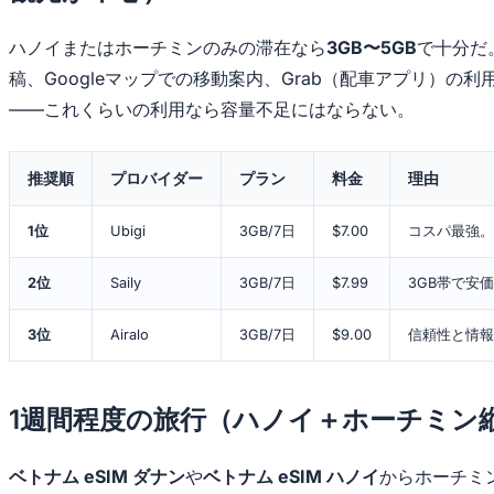
ハノイまたはホーチミンのみの滞在なら
3GB〜5GB
で十分だ
稿、Googleマップでの移動案内、Grab（配車アプリ）の利用
——これくらいの利用なら容量不足にはならない。
推奨順
プロバイダー
プラン
料金
理由
1位
Ubigi
3GB/7日
$7.00
コスパ最強。V
2位
Saily
3GB/7日
$7.99
3GB帯で安
3位
Airalo
3GB/7日
$9.00
信頼性と情報
1週間程度の旅行（ハノイ＋ホーチミン
ベトナム eSIM ダナン
や
ベトナム eSIM ハノイ
からホーチミ