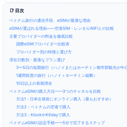
📑 目次
ベトナム旅行の通信手段、eSIMが最適な理由
eSIMが選ばれる理由——空港SIM・レンタルWiFiとの比較
主要プロバイダーの料金を徹底比較
国際eSIMプロバイダー比較表
プロバイダー別の特徴と選び方
滞在日数別・最適なプラン選び
3〜5日の短期旅行（ハノイまたはホーチミン都市部観光が中
1週間程度の旅行（ハノイ＋ホーチミン縦断）
10日以上の長期滞在
ベトナムeSIMの購入方法——3つのチャネルを比較
方法1：日本出発前にオンライン購入（最もおすすめ）
方法2：ベトナムの空港で購入
方法3：KlookやKKdayで購入
ベトナムeSIMの設定手順——5分で完了するステップ