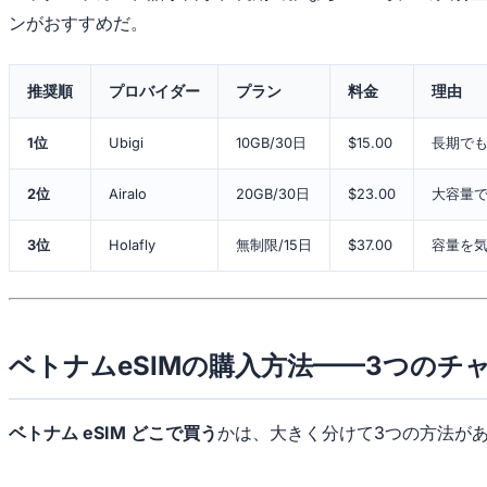
ンがおすすめだ。
推奨順
プロバイダー
プラン
料金
理由
1位
Ubigi
10GB/30日
$15.00
長期で
2位
Airalo
20GB/30日
$23.00
大容量で
3位
Holafly
無制限/15日
$37.00
容量を
ベトナムeSIMの購入方法——3つのチ
ベトナム eSIM どこで買う
かは、大きく分けて3つの方法が