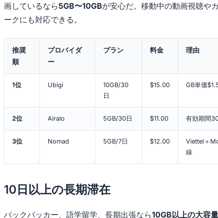
画しているなら
5GB〜10GB
が安心だ。移動中の動画視聴や
ークにも対応できる。
推奨
プロバイダ
プラン
料金
理由
順
ー
1位
Ubigi
10GB/30
$15.00
GB単価$1
日
2位
Airalo
5GB/30日
$11.00
有効期間3
3位
Nomad
5GB/7日
$12.00
Viettel
線
10日以上の長期滞在
バックパッカー、語学留学、長期出張なら
10GB以上の大容