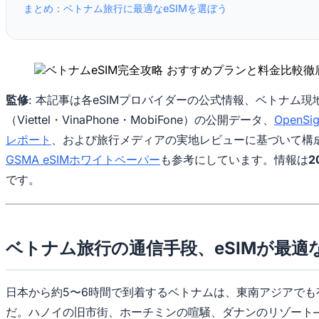
まとめ：ベトナム旅行に最適なeSIMを選ぼう
監修
: 本記事は各eSIMプロバイダーの公式情報、ベトナム現
（Viettel・VinaPhone・MobiFone）の公開データ、
OpenS
レポート
、および旅行メディアの実地レビューに基づいて構
GSMA eSIMホワイトペーパー
も参考にしています。情報は
2
です。
ベトナム旅行の通信手段、eSIMが最適
日本から約5〜6時間で到着するベトナムは、東南アジアでも
だ。ハノイの旧市街、ホーチミンの喧騒、ダナンのリゾート