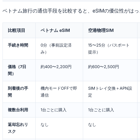
ベトナム旅行の通信手段を比較すると、eSIMの優位性がは
比較項目
ベトナム eSIM
空港物理SIM
手続き時間
0分（事前設定済
15〜25分（パスポート
み）
提示）
価格（7日
約400〜2,200円
約600〜2,500円
間）
到着後の手
機内モードOFFで即
SIMトレイ交換＋APN設
間
通信
定
複数台利用
1台ごとに購入
1台ごとに購入
返却忘れリ
なし
なし
スク