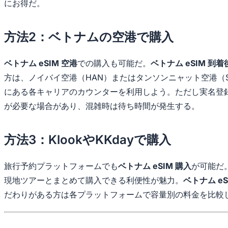
にお得だ。
方法2：ベトナムの空港で購入
ベトナム eSIM 空港
での購入も可能だ。
ベトナム eSIM 到着
方は、ノイバイ空港（HAN）またはタンソンニャット空港（
にある各キャリアのカウンターを利用しよう。ただし実名登
が必要な場合があり、混雑時は待ち時間が発生する。
方法3：KlookやKKdayで購入
旅行予約プラットフォームでも
ベトナム eSIM 購入
が可能だ
現地ツアーとまとめて購入できる利便性が魅力。
ベトナム e
だわりがある方は各プラットフォームで容量別の料金を比較