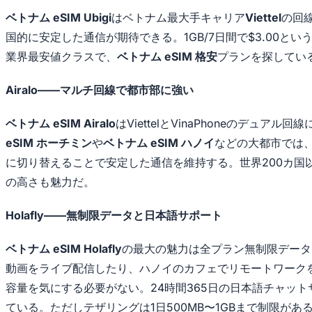
ベトナム eSIM Ubigi
はベトナム最大手キャリア
Viettel
の回
国的に安定した通信が期待できる。1GB/7日間で$3.00と
業界最安値クラスで、
ベトナム eSIM 格安
プランを探してい
Airalo——マルチ回線で都市部に強い
ベトナム eSIM Airalo
はViettelとVinaPhoneのデュアル
eSIM ホーチミン
や
ベトナム eSIM ハノイ
などの大都市では
に切り替えることで安定した通信を維持する。世界200カ国
の高さも魅力だ。
Holafly——無制限データと日本語サポート
ベトナム eSIM Holafly
の最大の魅力は全プラン無制限データ
動画をライブ配信したり、ハノイのカフェでリモートワーク
容量を気にする必要がない。24時間365日の日本語チャッ
ている。ただしテザリングは1日500MB〜1GBまで制限があ