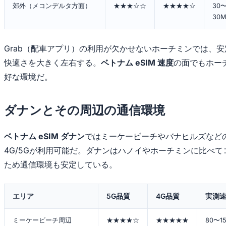
郊外（メコンデルタ方面）
★★★☆☆
★★★★☆
30〜
30M
Grab（配車アプリ）の利用が欠かせないホーチミンでは、
快適さを大きく左右する。
ベトナム eSIM 速度
の面でもホー
好な環境だ。
ダナンとその周辺の通信環境
ベトナム eSIM ダナン
ではミーケービーチやバナヒルズなど
4G/5Gが利用可能だ。ダナンはハノイやホーチミンに比べ
ため通信環境も安定している。
エリア
5G品質
4G品質
実測速
ミーケービーチ周辺
★★★★☆
★★★★★
80〜15