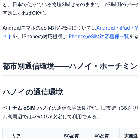
と。日本で使っている物理SIMはそのままで、eSIM側のデ
有効にすればOKだ。
AndroidスマホのeSIM対応機種については
Android・iPad
イド
を、iPhoneの対応機種は
iPhoneのeSIM対応機種一覧
を
都市別通信環境——ハノイ・ホーチミ
ハノイの通信環境
ベトナム eSIM ハノイ
の通信環境は良好だ。旧市街（36通り
ム湖周辺では4G/5Gが安定して利用できる。
エリア
5G品質
4G品質
実測速