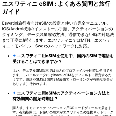
エスワティニ eSIM : よくある質問と旅行
ガイド
Eswatini旅行者向けeSIMの設定と使い方完全マニュアル。
iOS/Android別のインストール手順、アクティベーションの
タイミング、データ残量確認方法、通信できない時の対処法
まで丁寧に解説します。エスワティニではMTN、エスワテ
ィニ・モバイル、Swazのネットワークに対応。
✦
エスワティニ用eSIMを使用中、国内のSIMで電話を
受けることはできますか？
はい、デュアルSIM端末では両方のプロファイルを同時に使用でき
ます。モバイルデータにはRoami eSIMをデフォルトに設定するだ
けです。通話やSMSは国内SIM経由で（ローミングが有効な場合が
あります）行われます。
✦
エスワティニ用eSIMのアクティベーション方法と
有効期間の開始時期は？
購入後、すぐにアクティベーション用QRコードがメールで届きま
す。有効期間は、お使いの端末がエスワティニの提携ネットワーク