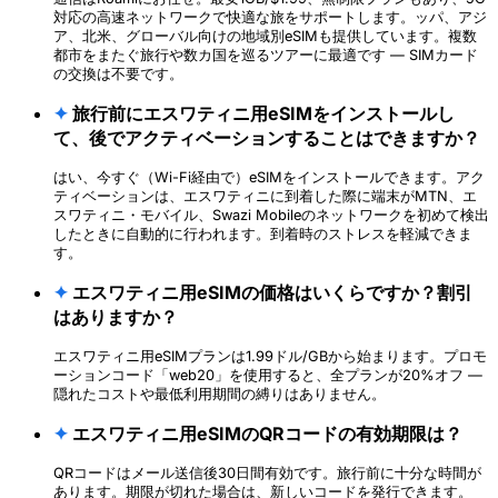
対応の高速ネットワークで快適な旅をサポートします。ッパ、アジ
ア、北米、グローバル向けの地域別eSIMも提供しています。複数
都市をまたぐ旅行や数カ国を巡るツアーに最適です — SIMカード
の交換は不要です。
✦
旅行前にエスワティニ用eSIMをインストールし
て、後でアクティベーションすることはできますか？
はい、今すぐ（Wi-Fi経由で）eSIMをインストールできます。アク
ティベーションは、エスワティニに到着した際に端末がMTN、エ
スワティニ・モバイル、Swazi Mobileのネットワークを初めて検出
したときに自動的に行われます。到着時のストレスを軽減できま
す。
✦
エスワティニ用eSIMの価格はいくらですか？割引
はありますか？
エスワティニ用eSIMプランは1.99ドル/GBから始まります。プロモ
ーションコード「web20」を使用すると、全プランが20%オフ —
隠れたコストや最低利用期間の縛りはありません。
✦
エスワティニ用eSIMのQRコードの有効期限は？
QRコードはメール送信後30日間有効です。旅行前に十分な時間が
あります。期限が切れた場合は、新しいコードを発行できます。