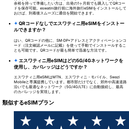
余裕を持って準備したい方は、出発の1ヶ月前でも購入してQRコー
ドを保存可能。eswatini旅行前に海外旅行eSIMをインストールして
おけば、到着後スムーズに通信を開始できます。
✦
QRコードなしでエスワティニ用eSIMをインストー
ルできますか？
はい、QRコードの他に、SM‑DP+アドレスとアクティベーションコ
ード（注文確認メールに記載）を使って手動でインストールするこ
とも可能です。QRコードが最も簡単で迅速な方法です。
✦
エスワティニ用eSIMはどの5G/4Gネットワークを
使用し、カバレッジはどうですか？
エスワティニ用eSIMはMTN、エスワティニ・モバイル、Swazi
Mobileと専属提携しています。都市部だけでなく、郊外や高速道路
沿いでも最適なネットワーク（5G/4G/LTE）に自動接続し、最高
のカバレッジを実現します。
類似するeSIMプラン