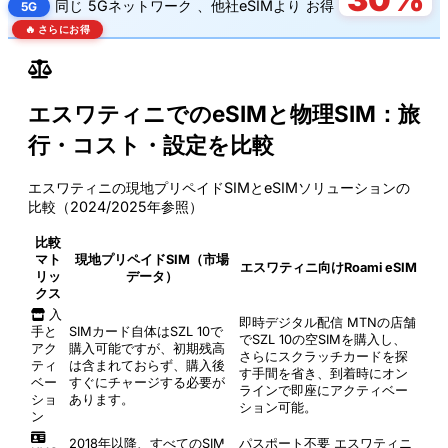
同じ
5Gネットワーク
、他社eSIMより
お得
5G
🔥 さらにお得
エスワティニでのeSIMと物理SIM：旅
行・コスト・設定を比較
エスワティニの現地プリペイドSIMとeSIMソリューションの
比較（2024/2025年参照）
比較
マト
現地プリペイドSIM（市場
エスワティニ向けRoami eSIM
リッ
データ）
クス
入
即時デジタル配信
MTNの店舗
手と
SIMカード自体はSZL 10で
でSZL 10の空SIMを購入し、
アク
購入可能ですが、初期残高
さらにスクラッチカードを探
ティ
は含まれておらず、購入後
す手間を省き、到着時にオン
ベー
すぐにチャージする必要が
ラインで即座にアクティベー
ショ
あります。
ション可能。
ン
2018年以降、すべてのSIM
パスポート不要
エスワティニ