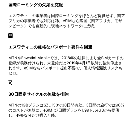
国際ローミングの欠如を克服
エスワティニの事業者は国際ローミングをほとんど提供せず、南ア
フリカの事業者でも対応は稀。eSIMなら隣国（南アフリカ、モザ
ンビーク）でも自動的に現地ネットワークに接続。
エスワティニの厳格なパスポート要件を回避
MTNやEswatini Mobileでは、2018年の法律により全SIMカードの
登録が義務付けられ、未登録だと2019年4月1日以降に強制停止さ
れます。eSIMならパスポート提出不要で、個人情報漏洩リスクも
ゼロ。
30日固定サイクルの無駄を排除
MTNの1GBプランはSZL 150で30日間有効。3日間の旅行では90%
のコストが無駄に。eSIMは7日間プランを1.99ドル/GBから提供
し、必要な分だけ購入可能。