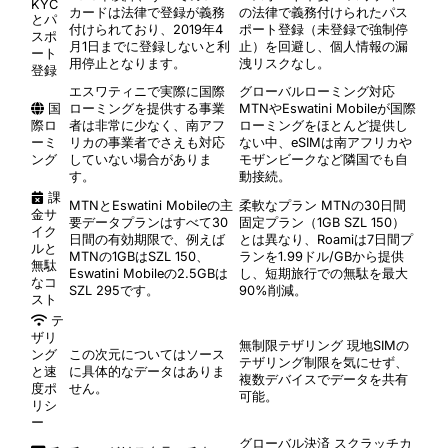
KYC
カードは法律で登録が義務
の法律で義務付けられたパス
とパ
付けられており、2019年4
ポート登録（未登録で強制停
スポ
月1日までに登録しないと利
止）を回避し、個人情報の漏
ート
用停止となります。
洩リスクなし。
登録
エスワティニで実際に国際
グローバルローミング対応
国
ローミングを提供する事業
MTNやEswatini Mobileが国際
際ロ
者は非常に少なく、南アフ
ローミングをほとんど提供し
ーミ
リカの事業者でさえも対応
ない中、eSIMは南アフリカや
ング
していない場合がありま
モザンビークなど隣国でも自
す。
動接続。
課
MTNとEswatini Mobileの主
柔軟なプラン
MTNの30日間
金サ
要データプランはすべて30
固定プラン（1GB SZL 150）
イク
日間の有効期限で、例えば
とは異なり、Roamiは7日間プ
ルと
MTNの1GBはSZL 150、
ランを1.99ドル/GBから提供
無駄
Eswatini Mobileの2.5GBは
し、短期旅行での無駄を最大
なコ
SZL 295です。
90%削減。
スト
テ
ザリ
無制限テザリング
現地SIMの
ング
この次元についてはソース
テザリング制限を気にせず、
と速
に具体的なデータはありま
複数デバイスでデータを共有
度ポ
せん。
可能。
リシ
ー
グローバル決済
スクラッチカ