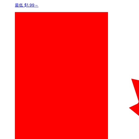
最低 $1.99～