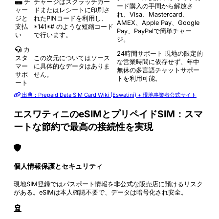
チ
チャージはスクラッチカー
ード購入の手間から解放さ
ャー
ドまたはレシートに印刷さ
れ、Visa、Mastercard、
ジと
れたPINコードを利用し、
AMEX、Apple Pay、Google
支払
*141*
# のような短縮コード
Pay、PayPalで簡単チャー
い
で行います。
ジ。
カ
24時間サポート
現地の限定的
スタ
この次元についてはソース
な営業時間に依存せず、年中
マー
に具体的なデータはありま
無休の多言語チャットサポー
サポ
せん。
トを利用可能。
ート
出典：Prepaid Data SIM Card Wiki (Eswatini) + 現地事業者公式サイト
エスワティニのeSIMとプリペイドSIM：スマ
ートな節約で最高の接続性を実現
個人情報保護とセキュリティ
現地SIM登録ではパスポート情報を非公式な販売店に預けるリスク
がある。eSIMは本人確認不要で、データは暗号化され安全。