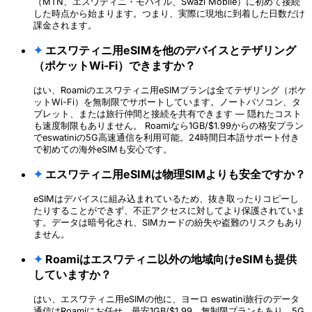
（MTN、エスワティニ・モバイル、Swazi Mobile）に初めて接続
した時点から始まります。つまり、実際に現地に到着した日数だけ
課金されます。
✦
エスワティニ用eSIMを他のデバイスとテザリング
（ポケットWi-Fi）できますか？
はい、Roamiのエスワティニ用eSIMプランは全てテザリング（ポケ
ットWi-Fi）を無制限でサポートしています。ノートパソコン、タ
ブレット、または旅行仲間と接続を共有できます — 隠れたコスト
も速度制限もありません。 Roamiなら1GB/$1.99からの格安プラン
でeswatiniの5G高速通信を利用可能。24時間日本語サポート付き
で初めての海外eSIMも安心です。
✦
エスワティニ用eSIMは物理SIMよりも安全ですか？
eSIMはデバイスに組み込まれているため、抜き取ったりコピーし
たりすることができず、不正アクセスに対してより保護されていま
す。データは暗号化され、SIMカードの紛失や盗難のリスクもあり
ません。
✦
Roamiはエスワティニ以外の地域向けeSIMも提供
していますか？
はい、エスワティニ用eSIMの他に、ヨーロ eswatini旅行のデータ
通信はRoamiにお任せ。最安1GB/$1.99、無制限プランもあり、5G