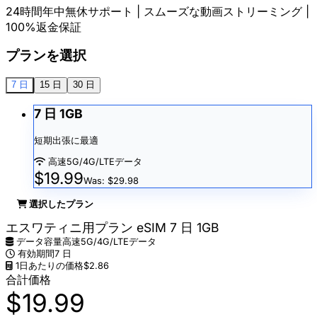
24時間年中無休サポート | スムーズな動画ストリーミング |
100%返金保証
プランを選択
7 日
15 日
30 日
7 日 1GB
短期出張に最適
高速5G/4G/LTEデータ
$19.99
Was: $29.98
選択したプラン
エスワティニ用プラン eSIM 7 日 1GB
データ容量
高速5G/4G/LTEデータ
有効期間
7 日
1日あたりの価格
$2.86
合計価格
$19.99