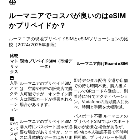
ルーマニアでコスパが良いのはeSIM
かプリペイドか？
ルーマニアの現地プリペイドSIMとeSIMソリューションの比
較（2024/2025年参照）
比較
マト
現地プリペイドSIM（市場デ
ルーマニア向けRoami eSIM
リッ
ータ）
クス
即時デジタル配信
空港や店舗
入手
ルーマニアのプリペイドSIM
での待ち時間不要。購入後メ
とア
は、空港や街中の販売店で購
ールでQRコードを受信し、到
クテ
入可能ですが、オンライン購
着時に1分でアクティベーショ
ィベ
入は国際カードが拒否される
ン。Vodafoneの店頭購入に比
ーシ
場合があります。
べ、時間と手間を大幅削減。
ョン
パスポート不要
ルーマニアの
ルーマニアのプリペイドSIM
プリペイドSIMではパスポート
KYC
購入時にパスポート提示が必
提示が必要な場合があるが、
とパ
要な場合がありますが、ソー
eSIMは本人確認不要で即時利
スポ
スに具体的なデータはありま
用可能。プライバシーを保護
ート