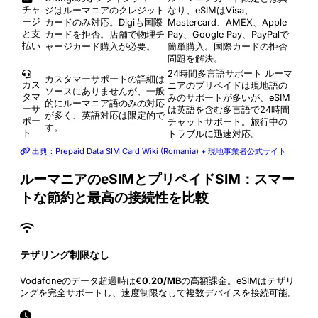
チャ
ジはルーマニアのクレジット
なり、eSIMはVisa、
ージ
カードのみ対応。Digiも国際
Mastercard、AMEX、Apple
と支
カードを拒否。店舗で物理チ
Pay、Google Pay、PayPalで
払い
ャージカード購入が必要。
簡単購入。国際カードの拒否
問題を解決。
24時間多言語サポート
ルーマ
カスタマーサポートの詳細は
カス
ニアのプリペイドは現地語の
ソースにありませんが、一般
タマ
みのサポートが多いが、eSIM
的にルーマニア語のみの対応
ーサ
は英語を含む多言語で24時間
が多く、英語対応は限定的で
ポー
チャットサポート。旅行中の
す。
ト
トラブルに迅速対応。
出典：Prepaid Data SIM Card Wiki (Romania) + 現地事業者公式サイト
ルーマニアのeSIMとプリペイドSIM：スマー
トな節約と最高の接続性を比較
テザリング制限なし
Vodafoneのデータ超過時は
€0.20/MB
の高額課金。eSIMはテザリ
ングを完全サポートし、速度制限なしで複数デバイスを接続可能。