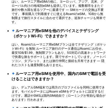
はい、ルーマニア用eSIMの他に、ヨーロッパ、アジア、北米、グ
ローバル向けの地域別eSIMも提供しています。複数都市をまたぐ
旅行や数カ国を巡るツアーに最適です — SIMカードの交換は不要
です。 事前購入で到着後すぐに使えるRoamiのeSIM。1GBから無
制限まで旅行スタイルに合わせて選択でき、追加チャージも簡単で
す。
✦
ルーマニア用eSIMを他のデバイスとテザリング
（ポケットWi-Fi）できますか？
はい、Roamiのルーマニア用eSIMプランは全てテザリング（ポケッ
トWi-Fi）を無制 ルーマニア旅行のデータ通信はRoamiにお任せ。
最安1GB/$1.99、無制限プランもあり、5G対応の高速ネットワーク
で快適な旅をサポートします。限でサポートしています。ノートパ
ソコン、タブレット、または旅行仲間と接続を共有できます — 隠
れたコストも速度制限もありません。
✦
ルーマニア用eSIMを使用中、国内のSIMで電話を受
けることはできますか？
はい、デュアルSIM端末では両方のプロファイルを同時に使用でき
ます。モバイルデータにはRoami eSIMをデフォルトに設定するだ
けです。通話やSMSは国内SIM経由で（ローミングが有効な場合が
あります）行われます。