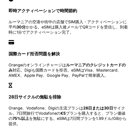
即時アクティベーションで時間節約
ルーマニアの空港や街中の店舗でSIM購入・アクティベーションに
平均
30分
かかる。eSIMは購入後メールでQRコードを受信し、到着
時に1分でアクティベーション完了。
国際カード拒否問題を解決
Orangeのオンラインチャージは
ルーマニアのクレジットカードの
み
対応。Digiも国際カードを拒否。eSIMはVisa、Mastercard、
AMEX、Apple Pay、Google Pay、PayPalで簡単購入。
28日サイクルの無駄を排除
Orange、Vodafone、Digiの主流プランは
28日または30日
サイク
ル。7日間旅行でVodafoneの
€5
プランを購入すると、プラン価値
の
75%以上
を無駄にする。eSIMは7日間プランを1.99ドル/GBから
提供。