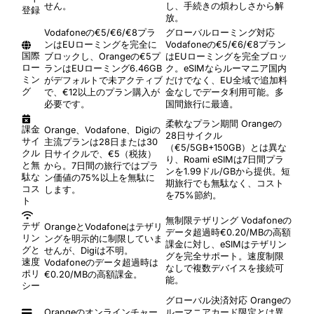
せん。
し、手続きの煩わしさから解
登録
放。
Vodafoneの€5/€6/€8プラ
グローバルローミング対応
ンはEUローミングを完全に
Vodafoneの€5/€6/€8プラン
国際
ブロックし、Orangeの€5プ
はEUローミングを完全ブロッ
ロー
ランはEUローミング6.46GB
ク。eSIMならルーマニア国内
ミン
がデフォルトで未アクティブ
だけでなく、EU全域で追加料
グ
で、€12以上のプラン購入が
金なしでデータ利用可能。多
必要です。
国間旅行に最適。
柔軟なプラン期間
Orangeの
課金
Orange、Vodafone、Digiの
28日サイクル
サイ
主流プランは28日または30
（€5/5GB+150GB）とは異な
クル
日サイクルで、€5（税抜）
り、Roami eSIMは7日間プラ
と無
から。7日間の旅行ではプラ
ンを1.99ドル/GBから提供。短
駄な
ン価値の75%以上を無駄に
期旅行でも無駄なく、コスト
コス
します。
を75%節約。
ト
無制限テザリング
Vodafoneの
テザ
OrangeとVodafoneはテザリ
データ超過時€0.20/MBの高額
リン
ングを明示的に制限していま
課金に対し、eSIMはテザリン
グと
せんが、Digiは不明。
グを完全サポート。速度制限
速度
Vodafoneのデータ超過時は
なしで複数デバイスを接続可
ポリ
€0.20/MBの高額課金。
能。
シー
グローバル決済対応
Orangeの
Orangeのオンラインチャー
ルーマニアカード限定とは異