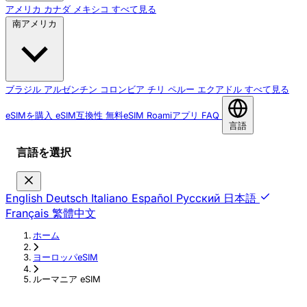
アメリカ
カナダ
メキシコ
すべて見る
南アメリカ
ブラジル
アルゼンチン
コロンビア
チリ
ペルー
エクアドル
すべて見る
eSIMを購入
eSIM互換性
無料eSIM
Roamiアプリ
FAQ
言語
言語を選択
English
Deutsch
Italiano
Español
Русский
日本語
Français
繁體中文
ホーム
›
ヨーロッパeSIM
›
ルーマニア eSIM