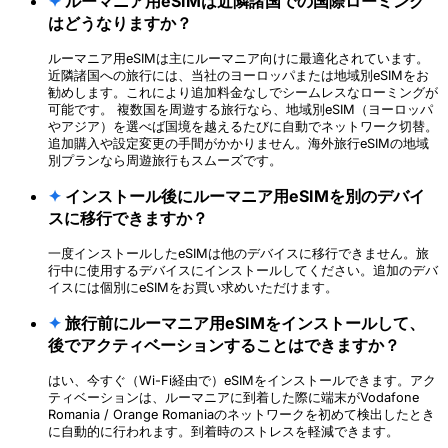
✦
ルーマニア用eSIMは近隣諸国での国際ローミング
はどうなりますか？
ルーマニア用eSIMは主にルーマニア向けに最適化されています。
近隣諸国への旅行には、当社のヨーロッパまたは地域別eSIMをお
勧めします。これにより追加料金なしでシームレスなローミングが
可能です。 複数国を周遊する旅行なら、地域別eSIM（ヨーロッパ
やアジア）を選べば国境を越えるたびに自動でネットワーク切替。
追加購入や設定変更の手間がかかりません。海外旅行eSIMの地域
別プランなら周遊旅行もスムーズです。
✦
インストール後にルーマニア用eSIMを別のデバイ
スに移行できますか？
一度インストールしたeSIMは他のデバイスに移行できません。旅
行中に使用するデバイスにインストールしてください。追加のデバ
イスには個別にeSIMをお買い求めいただけます。
✦
旅行前にルーマニア用eSIMをインストールして、
後でアクティベーションすることはできますか？
はい、今すぐ（Wi-Fi経由で）eSIMをインストールできます。アク
ティベーションは、ルーマニアに到着した際に端末がVodafone
Romania / Orange Romaniaのネットワークを初めて検出したとき
に自動的に行われます。到着時のストレスを軽減できます。