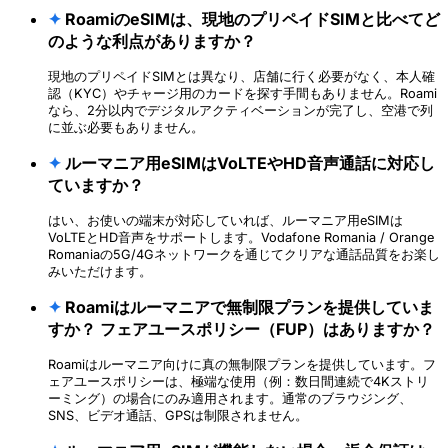
✦
RoamiのeSIMは、現地のプリペイドSIMと比べてど
のような利点がありますか？
現地のプリペイドSIMとは異なり、店舗に行く必要がなく、本人確
認（KYC）やチャージ用のカードを探す手間もありません。Roami
なら、2分以内でデジタルアクティベーションが完了し、空港で列
に並ぶ必要もありません。
✦
ルーマニア用eSIMはVoLTEやHD音声通話に対応し
ていますか？
はい、お使いの端末が対応していれば、ルーマニア用eSIMは
VoLTEとHD音声をサポートします。Vodafone Romania / Orange
Romaniaの5G/4Gネットワークを通じてクリアな通話品質をお楽し
みいただけます。
✦
Roamiはルーマニアで無制限プランを提供していま
すか？ フェアユースポリシー（FUP）はありますか？
Roamiはルーマニア向けに真の無制限プランを提供しています。フ
ェアユースポリシーは、極端な使用（例：数日間連続で4Kストリ
ーミング）の場合にのみ適用されます。通常のブラウジング、
SNS、ビデオ通話、GPSは制限されません。