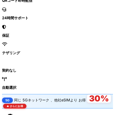
QRコード即時配信
24時間サポート
保証
テザリング
契約なし
自動選択
30%
同じ
5Gネットワーク
、他社eSIMより
お得
5G
🔥 さらにお得