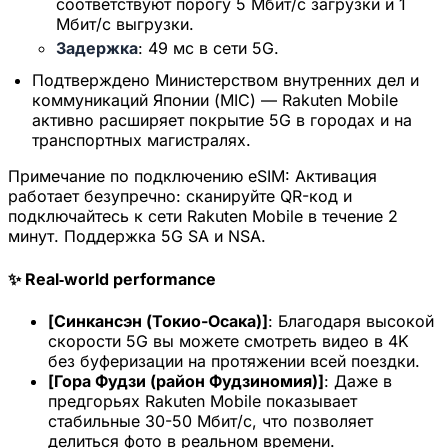
соответствуют порогу 5 Мбит/с загрузки и 1
Мбит/с выгрузки.
Задержка
: 49 мс в сети 5G.
Подтверждено Министерством внутренних дел и
коммуникаций Японии (MIC) — Rakuten Mobile
активно расширяет покрытие 5G в городах и на
транспортных магистралях.
Примечание по подключению eSIM:
Активация
работает безупречно: сканируйте QR-код и
подключайтесь к сети Rakuten Mobile в течение 2
минут. Поддержка 5G SA и NSA.
✨ Real‑world performance
[Синкансэн (Токио-Осака)]
: Благодаря высокой
скорости 5G вы можете смотреть видео в 4K
без буферизации на протяжении всей поездки.
[Гора Фудзи (район Фудзиномия)]
: Даже в
предгорьях Rakuten Mobile показывает
стабильные 30-50 Мбит/с, что позволяет
делиться фото в реальном времени.