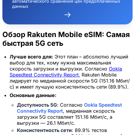
автоматического сравнения цен предоплаченных
данных
Обзор Rakuten Mobile eSIM: Самая
быстрая 5G сеть
Лучше всего для:
Этот план – абсолютно лучший
выбор для тех, кому нужна максимальная
скорость загрузки и выгрузки. Согласно
Ookla
Speedtest Connectivity Report
, Rakuten Mobile
лидирует по медианной скорости 5G (151.16 Мбит/
с) и имеет лучшую консистентность сети (89.9%).
Основные данные:
Доступность 5G
: Согласно
Ookla Speedtest
Connectivity Report
, медианная скорость
загрузки 5G составляет 151.16 Мбит/с, а
выгрузки — 26.1 Мбит/с.
Консистентность сети
: 89.9% тестов