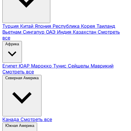
Турция
Китай
Япония
Республика Корея
Таиланд
Вьетнам
Сингапур
ОАЭ
Индия
Казахстан
Смотреть
все
Африка
Египет
ЮАР
Марокко
Тунис
Сейшелы
Маврикий
Смотреть все
Северная Америка
Канада
Смотреть все
Южная Америка