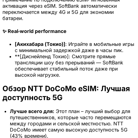
активация через eSIM. SoftBank автоматически
переключается между 4G и 5G для экономии
батареи.
✨ Real‑world performance
[Акихабара (Токио)]
: Играйте в мобильные игры
с минимальной задержкой даже в часы пик.
**[Диснейленд Токио]: Смотрите прямые
трансляции шоу без прерываний — SoftBank
обеспечивает стабильный поток даже при
высокой нагрузке.
Обзор NTT DoCoMo eSIM: Лучшая
доступность 5G
Лучше всего для:
Этот план – лучший выбор для
×
Ограниченное по времени
путешественников, которые часто перемещаются
предложение
между городами и сельской местностью. NTT
DoCoMo имеет самую высокую доступность 5G
Промокод
(43% времени).
web20