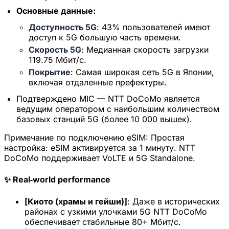
Основные данные:
20% скидка для новых пользователей
Получено сегодня
Осталось
Доступность 5G
: 43% пользователей имеют
751
5
доступ к 5G большую часть времени.
Скорость 5G
: Медианная скорость загрузки
Отмена
Получить сейчас
119.75 Мбит/с.
Покрытие
: Самая широкая сеть 5G в Японии,
включая отдаленные префектуры.
Подтверждено MIC — NTT DoCoMo является
ведущим оператором с наибольшим количеством
базовых станций 5G (более 10 000 вышек).
Примечание по подключению eSIM:
Простая
настройка: eSIM активируется за 1 минуту. NTT
DoCoMo поддерживает VoLTE и 5G Standalone.
✨ Real‑world performance
[Киото (храмы и гейши)]
: Даже в исторических
районах с узкими улочками 5G NTT DoCoMo
обеспечивает стабильные 80+ Мбит/с.