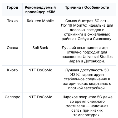
Город
Рекомендуемый
Причина / Особенности
провайдер eSIM
Токио
Rakuten Mobile
Самая быстрая 5G сеть
(151.16 Мбит/с) идеальна для
деловых поездок и
стриминга в оживленных
районах Сибуя и Синдзюку.
Осака
SoftBank
Лучший опыт видео и игр —
отлично подходит для
посещения Universal Studios
Japan и Дотонбори.
Киото
NTT DoCoMo
Лучшая доступность 5G
(43%) гарантирует
стабильное соединение в
исторических кварталах с
плотной застройкой.
Саппоро
NTT DoCoMo
Широкое покрытие 5G даже
во время снежного
фестиваля — надежная
связь при низких
температурах.