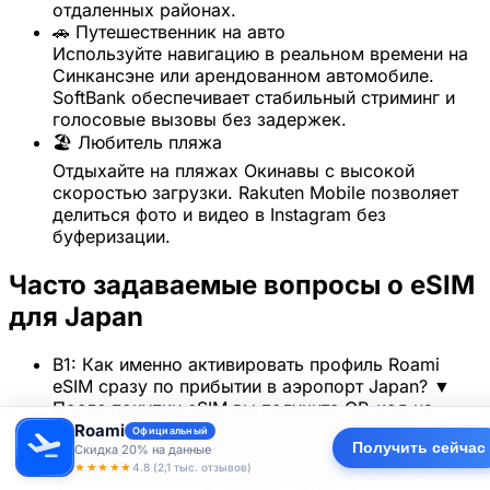
отдаленных районах.
🚗 Путешественник на авто
Используйте навигацию в реальном времени на
Синкансэне или арендованном автомобиле.
SoftBank обеспечивает стабильный стриминг и
голосовые вызовы без задержек.
🏖️ Любитель пляжа
Отдыхайте на пляжах Окинавы с высокой
скоростью загрузки. Rakuten Mobile позволяет
делиться фото и видео в Instagram без
буферизации.
Часто задаваемые вопросы о eSIM
для Japan
В1: Как именно активировать профиль Roami
eSIM сразу по прибытии в аэропорт Japan?
▼
После покупки eSIM вы получите QR-код на
email. По прибытии в аэропорт Нарита или
Roami
Официальный
Получить сейчас
Кансай подключитесь к Wi-Fi, отсканируйте QR-
Скидка 20% на данные
★★★★★
4.8 (2,1 тыс. отзывов)
код в настройках смартфона (Настройки >