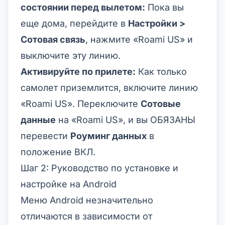
состоянии перед вылетом:
Пока вы
еще дома, перейдите в
Настройки >
Сотовая связь
, нажмите «Roami US» и
выключите эту линию.
Активируйте по прилете:
Как только
Ограниченное по времен
предложение
самолет приземлится, включите линию
«Roami US». Переключите
Сотовые
Промокод
web20
данные
на «Roami US», и вы ОБЯЗАНЫ
20% скидка для новых
перевести
Роуминг данных
в
пользователей
положение ВКЛ.
Получено сегодня
Осталось
941
10
Шаг 2: Руководство по установке и
настройке на Android
Получить
Отмена
сейчас
Меню Android незначительно
отличаются в зависимости от