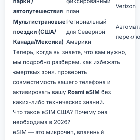
парки /
фиксированный
Verizon
автопутешествия
план
Мультистрановые
Региональный
Автомат
поездки (США/
для Северной
переклю
Канада/Мексика)
Америки
Теперь, когда вы знаете, что вам нужно,
мы подробно разберем, как избежать
«мертвых зон», проверить
совместимость вашего телефона и
активировать вашу
Roami eSIM
без
каких-либо технических знаний.
Что такое eSIM США? Почему она
необходима в 2026?
eSIM — это микрочип, впаянный