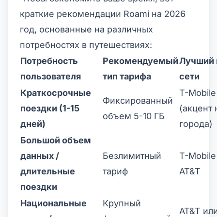
краткие рекомендации Roami на 2026
год, основанные на различных
потребностях в путешествиях:
Потребность
Рекомендуемый
Лучший
пользователя
тип тарифа
сети
Краткосрочные
T-Mobile
Фиксированный
поездки (1-15
(акцент 
объем 5-10 ГБ
дней)
города)
Большой объем
данных /
Безлимитный
T-Mobile
длительные
тариф
AT&T
поездки
Национальные
Крупный
AT&T ил