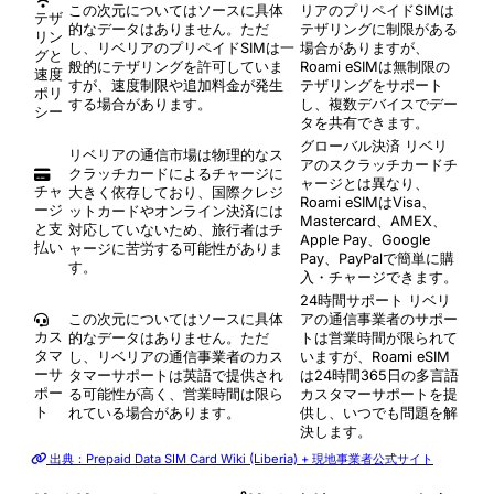
この次元についてはソースに具体
リアのプリペイドSIMは
テザ
的なデータはありません。ただ
テザリングに制限がある
リン
し、リベリアのプリペイドSIMは一
場合がありますが、
グと
般的にテザリングを許可していま
Roami eSIMは無制限の
速度
すが、速度制限や追加料金が発生
テザリングをサポート
ポリ
する場合があります。
し、複数デバイスでデー
シー
タを共有できます。
グローバル決済
リベリ
リベリアの通信市場は物理的なス
アのスクラッチカードチ
クラッチカードによるチャージに
ャージとは異なり、
チャ
大きく依存しており、国際クレジ
Roami eSIMはVisa、
ージ
ットカードやオンライン決済には
Mastercard、AMEX、
と支
対応していないため、旅行者はチ
Apple Pay、Google
払い
ャージに苦労する可能性がありま
Pay、PayPalで簡単に購
す。
入・チャージできます。
24時間サポート
リベリ
この次元についてはソースに具体
アの通信事業者のサポー
カス
的なデータはありません。ただ
トは営業時間が限られて
タマ
し、リベリアの通信事業者のカス
いますが、Roami eSIM
ーサ
タマーサポートは英語で提供され
は24時間365日の多言語
ポー
る可能性が高く、営業時間は限ら
カスタマーサポートを提
ト
れている場合があります。
供し、いつでも問題を解
決します。
出典：Prepaid Data SIM Card Wiki (Liberia) + 現地事業者公式サイト