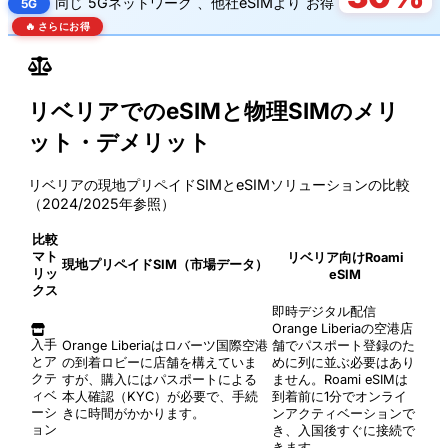
同じ
5Gネットワーク
、他社eSIMより
お得
5G
🔥 さらにお得
リベリアでのeSIMと物理SIMのメリ
ット・デメリット
リベリアの現地プリペイドSIMとeSIMソリューションの比較
（2024/2025年参照）
比較
マト
リベリア向けRoami
現地プリペイドSIM（市場データ）
リッ
eSIM
クス
即時デジタル配信
Orange Liberiaの空港店
入手
Orange Liberiaはロバーツ国際空港
舗でパスポート登録のた
とア
の到着ロビーに店舗を構えていま
めに列に並ぶ必要はあり
クテ
すが、購入にはパスポートによる
ません。Roami eSIMは
ィベ
本人確認（KYC）が必要で、手続
到着前に1分でオンライ
ーシ
きに時間がかかります。
ンアクティベーションで
ョン
き、入国後すぐに接続で
きます。