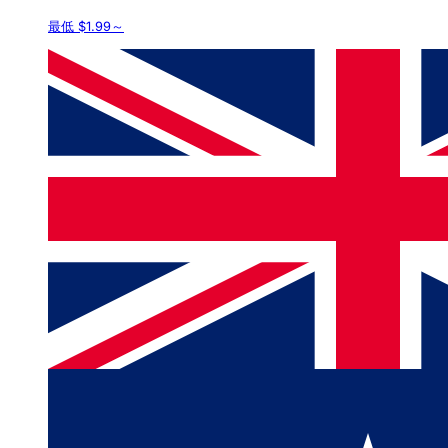
最低 $1.99～