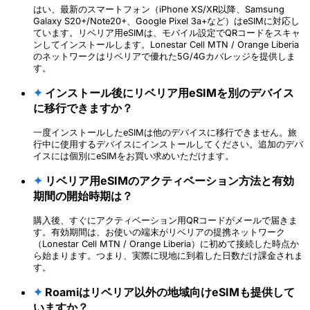
はい、最新のスマートフォン（iPhone XS/XR以降、Samsung
Galaxy S20+/Note20+、Google Pixel 3a+など）はeSIMに対応し
ています。リベリア用eSIMは、モバイル設定でQRコードをスキャ
ンしてインストールします。Lonestar Cell MTN / Orange Liberia
のネットワークはリベリアで優れた5G/4Gカバレッジを提供しま
す。
✦
インストール後にリベリア用eSIMを別のデバイス
に移行できますか？
一度インストールしたeSIMは他のデバイスに移行できません。旅
行中に使用するデバイスにインストールしてください。追加のデバ
イスには個別にeSIMをお買い求めいただけます。
✦
リベリア用eSIMのアクティベーション方法と有効
期間の開始時期は？
購入後、すぐにアクティベーション用QRコードがメールで届きま
す。有効期間は、お使いの端末がリベリアの提携ネットワーク
（Lonestar Cell MTN / Orange Liberia）に初めて接続した時点か
ら始まります。つまり、実際に現地に到着した日数だけ課金されま
す。
✦
Roamiはリベリア以外の地域向けeSIMも提供して
いますか？