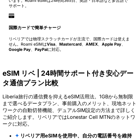
います。Roami eSIMは24時間365日、英語・日本語など多言語で
サポート。
国際カードで簡単チャージ
リベリアでは物理スクラッチカードが主流で、国際カードは使えま
せん。Roami eSIMは
Visa
、
Mastercard
、
AMEX
、
Apple Pay
、
Google Pay
、
PayPal
に対応。
eSIM リベ | 24時間サポート付き安心デー
タ通信プラン比較
Liberia旅行の通信費を抑えるeSIM活用法。1GBから無制限
まで選べるデータプラン、事前購入のメリット、現地ネット
ワークの自動切替機能、デュアルSIM設定の方法まで詳しく
ご紹介します。リベリアではLonestar Cell MTNのネットワ
ークに対応。
✦
リベリア用eSIMを使用中、自分の電話番号を維持