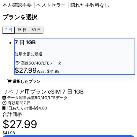
本人確認不要 | ベストセラー | 隠れた手数料なし
プランを選択
7 日
15 日
30 日
7 日 1GB
短期出張に最適
高速5G/4G/LTEデータ
$27.99
Was: $41.98
選択したプラン
リベリア用プラン eSIM 7 日 1GB
データ容量
高速5G/4G/LTEデータ
有効期間
7 日
1日あたりの価格
$4.00
合計価格
$27.99
$41.98