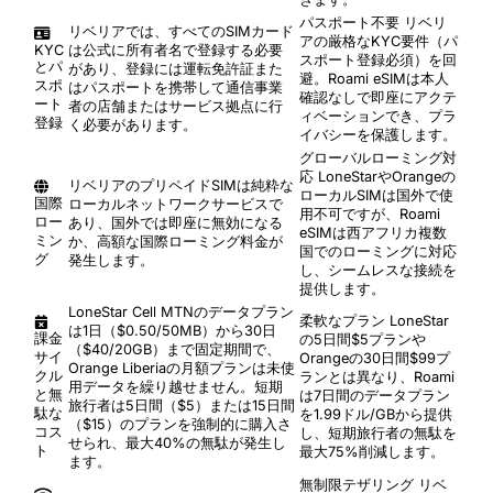
パスポート不要
リベリ
リベリアでは、すべてのSIMカード
アの厳格なKYC要件（パ
KYC
は公式に所有者名で登録する必要
スポート登録必須）を回
とパ
があり、登録には運転免許証また
避。Roami eSIMは本人
スポ
はパスポートを携帯して通信事業
確認なしで即座にアクテ
ート
者の店舗またはサービス拠点に行
ィベーションでき、プラ
登録
く必要があります。
イバシーを保護します。
グローバルローミング対
応
LoneStarやOrangeの
リベリアのプリペイドSIMは純粋な
ローカルSIMは国外で使
国際
ローカルネットワークサービスで
用不可ですが、Roami
ロー
あり、国外では即座に無効になる
eSIMは西アフリカ複数
ミン
か、高額な国際ローミング料金が
国でのローミングに対応
グ
発生します。
し、シームレスな接続を
提供します。
LoneStar Cell MTNのデータプラン
柔軟なプラン
LoneStar
は1日（$0.50/50MB）から30日
課金
の5日間$5プランや
（$40/20GB）まで固定期間で、
サイ
Orangeの30日間$99プ
Orange Liberiaの月額プランは未使
クル
ランとは異なり、Roami
用データを繰り越せません。短期
と無
は7日間のデータプラン
旅行者は5日間（$5）または15日間
駄な
を1.99ドル/GBから提供
（$15）のプランを強制的に購入さ
コス
し、短期旅行者の無駄を
せられ、最大40%の無駄が発生し
ト
最大75%削減します。
ます。
無制限テザリング
リベ