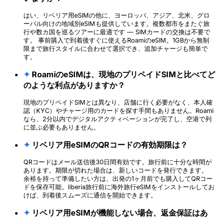
はい、リベリア用eSIMの他に、ヨーロッパ、アジア、北米、グロ
ーバル向けの地域別eSIMも提供しています。複数都市をまたぐ旅
行や数カ国を巡るツアーに最適です — SIMカードの交換は不要で
す。 事前購入で到着後すぐに使えるRoamiのeSIM。1GBから無制
限まで旅行スタイルに合わせて選択でき、追加チャージも簡単で
す。
✦
RoamiのeSIMは、現地のプリペイドSIMと比べてど
のような利点がありますか？
現地のプリペイドSIMとは異なり、店舗に行く必要がなく、本人確
認（KYC）やチャージ用のカードを探す手間もありません。Roami
なら、2分以内でデジタルアクティベーションが完了し、空港で列
に並ぶ必要もありません。
✦
リベリア用eSIMのQRコードの有効期限は？
QRコードはメール送信後30日間有効です。旅行前に十分な時間が
あります。期限が切れた場合は、新しいコードを発行できます。
余裕を持って準備したい方は、出発の1ヶ月前でも購入してQRコー
ドを保存可能。liberia旅行前に海外旅行eSIMをインストールしてお
けば、到着後スムーズに通信を開始できます。
✦
リベリア用eSIMが機能しない場合、返金保証はあ