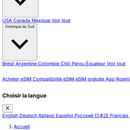
USA
Canada
Mexique
Voir tout
Amérique du Sud
Brésil
Argentine
Colombie
Chili
Pérou
Équateur
Voir tout
Acheter eSIM
Compatibilité eSIM
eSIM gratuite
App Roami
Choisir la langue
English
Deutsch
Italiano
Español
Русский
日本語
Français
Accueil