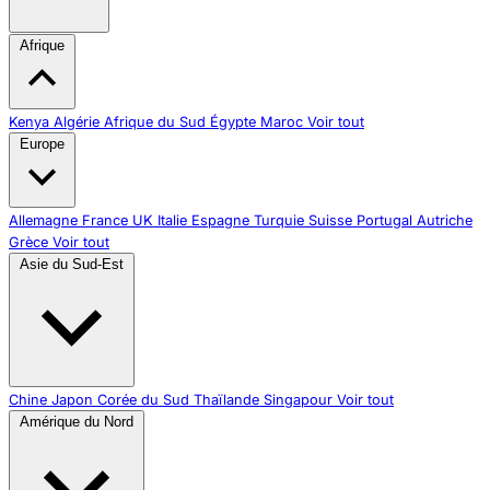
Afrique
Kenya
Algérie
Afrique du Sud
Égypte
Maroc
Voir tout
Europe
Allemagne
France
UK
Italie
Espagne
Turquie
Suisse
Portugal
Autriche
Grèce
Voir tout
Asie du Sud-Est
Chine
Japon
Corée du Sud
Thaïlande
Singapour
Voir tout
Amérique du Nord