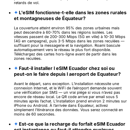
retards de vol.
✦
L'eSIM fonctionne-t-elle dans les zones rurales
et montagneuses de Équateur?
La couverture atteint environ 95% des zones urbaines mais
peut descendre à 60-70% dans les régions isolées. Les
vitesses passent de 200-300 Mbps (5G en ville) à 10-30 Mbps
(4G en campagne), puis 3-5 Mbps dans les zones reculées —
suffisant pour la messagerie et la navigation. Roami bascule
automatiquement vers le réseau le plus fort disponible.
Téléchargez des cartes hors-ligne avant de partir dans les
zones reculées.
✦
Faut-il installer l eSIM Ecuador chez soi ou
peut-on le faire depuis l aeroport de Equateur?
Avant le départ, sans exception. L’installation nécessite une
connexion Internet, et le WiFi de l’aéroport demande souvent
une vérification par SMS — un vrai piège si vous n’avez pas
encore de réseau local. Le QR code arrive par email sous 5
minutes après l’achat. L’installation prend environ 2 minutes sur
iPhone ou Android. À l’arrivée dans Équateur, activez
simplement l’itinérance des données. Vous serez connecté en
moins de 60 secondes.
✦
Est-ce que la recharge du forfait eSIM Ecuador
est instantanee ou faut-il attendre quelques