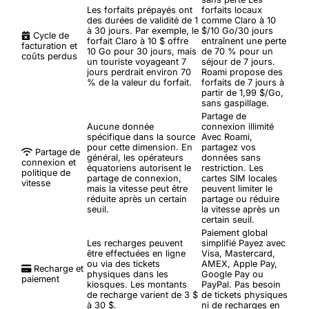
Les forfaits prépayés ont
forfaits locaux
des durées de validité de 1
comme Claro à 10
à 30 jours. Par exemple, le
$/10 Go/30 jours
Cycle de
forfait Claro à 10 $ offre
entraînent une perte
facturation et
10 Go pour 30 jours, mais
de 70 % pour un
coûts perdus
un touriste voyageant 7
séjour de 7 jours.
jours perdrait environ 70
Roami propose des
% de la valeur du forfait.
forfaits de 7 jours à
partir de 1,99 $/Go,
sans gaspillage.
Partage de
Aucune donnée
connexion illimité
spécifique dans la source
Avec Roami,
pour cette dimension. En
partagez vos
Partage de
général, les opérateurs
données sans
connexion et
équatoriens autorisent le
restriction. Les
politique de
partage de connexion,
cartes SIM locales
vitesse
mais la vitesse peut être
peuvent limiter le
réduite après un certain
partage ou réduire
seuil.
la vitesse après un
certain seuil.
Paiement global
Les recharges peuvent
simplifié
Payez avec
être effectuées en ligne
Visa, Mastercard,
ou via des tickets
AMEX, Apple Pay,
Recharge et
physiques dans les
Google Pay ou
paiement
kiosques. Les montants
PayPal. Pas besoin
de recharge varient de 3 $
de tickets physiques
à 30 $.
ni de recharges en