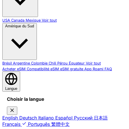
USA
Canada
Mexique
Voir tout
Amérique du Sud
Brésil
Argentine
Colombie
Chili
Pérou
Équateur
Voir tout
Acheter eSIM
Compatibilité eSIM
eSIM gratuite
App Roami
FAQ
Langue
Choisir la langue
English
Deutsch
Italiano
Español
Русский
日本語
Français
Português
繁體中文