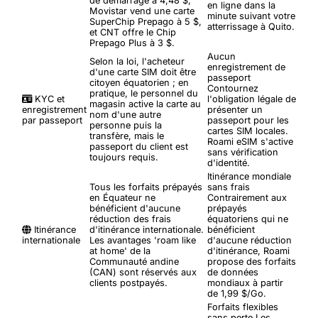
de démarrage à 4,48 $,
en ligne dans la
Movistar vend une carte
minute suivant votre
SuperChip Prepago à 5 $,
atterrissage à Quito.
et CNT offre le Chip
Prepago Plus à 3 $.
Aucun
Selon la loi, l'acheteur
enregistrement de
d'une carte SIM doit être
passeport
citoyen équatorien ; en
Contournez
pratique, le personnel du
KYC et
l'obligation légale de
magasin active la carte au
enregistrement
présenter un
nom d'une autre
par passeport
passeport pour les
personne puis la
cartes SIM locales.
transfère, mais le
Roami eSIM s'active
passeport du client est
sans vérification
toujours requis.
d'identité.
Itinérance mondiale
Tous les forfaits prépayés
sans frais
en Équateur ne
Contrairement aux
bénéficient d'aucune
prépayés
réduction des frais
équatoriens qui ne
Itinérance
d'itinérance internationale.
bénéficient
internationale
Les avantages 'roam like
d'aucune réduction
at home' de la
d'itinérance, Roami
Communauté andine
propose des forfaits
(CAN) sont réservés aux
de données
clients postpayés.
mondiaux à partir
de 1,99 $/Go.
Forfaits flexibles
sans perte
Les