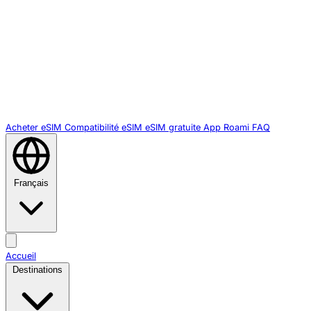
Acheter eSIM
Compatibilité eSIM
eSIM gratuite
App Roami
FAQ
Français
Accueil
Destinations