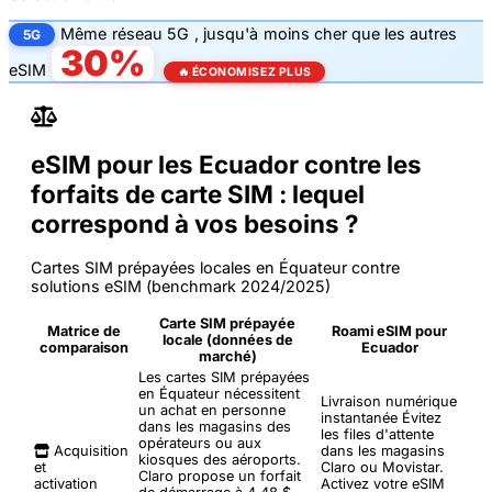
Même
réseau 5G
, jusqu'à
moins cher que les autres
5G
30%
eSIM
🔥 ÉCONOMISEZ PLUS
eSIM pour les Ecuador contre les
forfaits de carte SIM : lequel
correspond à vos besoins ?
Cartes SIM prépayées locales en Équateur contre
solutions eSIM (benchmark 2024/2025)
Carte SIM prépayée
Matrice de
Roami eSIM pour
locale (données de
comparaison
Ecuador
marché)
Les cartes SIM prépayées
en Équateur nécessitent
Livraison numérique
un achat en personne
instantanée
Évitez
dans les magasins des
les files d'attente
opérateurs ou aux
Acquisition
dans les magasins
kiosques des aéroports.
et
Claro ou Movistar.
Claro propose un forfait
activation
Activez votre eSIM