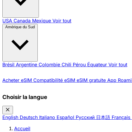
USA
Canada
Mexique
Voir tout
Amérique du Sud
Brésil
Argentine
Colombie
Chili
Pérou
Équateur
Voir tout
Acheter eSIM
Compatibilité eSIM
eSIM gratuite
App Roami
Choisir la langue
English
Deutsch
Italiano
Español
Русский
日本語
Français
Accueil