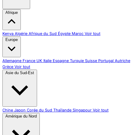
Afrique
Kenya
Algérie
Afrique du Sud
Égypte
Maroc
Voir tout
Europe
Allemagne
France
UK
Italie
Espagne
Turquie
Suisse
Portugal
Autriche
Grèce
Voir tout
Asie du Sud-Est
Chine
Japon
Corée du Sud
Thaïlande
Singapour
Voir tout
Amérique du Nord