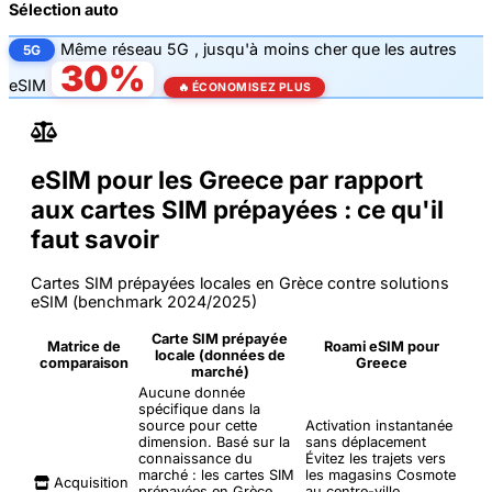
Sélection auto
Même
réseau 5G
, jusqu'à
moins cher que les autres
5G
30%
eSIM
🔥 ÉCONOMISEZ PLUS
eSIM pour les Greece par rapport
aux cartes SIM prépayées : ce qu'il
faut savoir
Cartes SIM prépayées locales en Grèce contre solutions
eSIM (benchmark 2024/2025)
Carte SIM prépayée
Matrice de
Roami eSIM pour
locale (données de
comparaison
Greece
marché)
Aucune donnée
spécifique dans la
source pour cette
Activation instantanée
dimension. Basé sur la
sans déplacement
connaissance du
Évitez les trajets vers
marché : les cartes SIM
les magasins Cosmote
Acquisition
prépayées en Grèce
au centre-ville