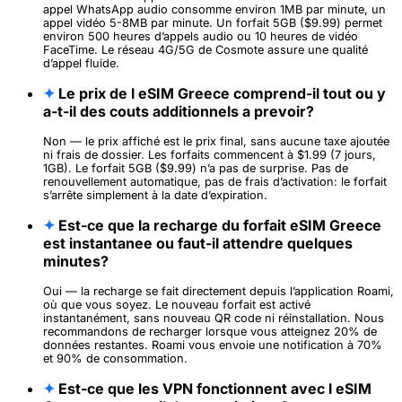
appel WhatsApp audio consomme environ 1MB par minute, un
appel vidéo 5-8MB par minute. Un forfait 5GB ($9.99) permet
environ 500 heures d’appels audio ou 10 heures de vidéo
FaceTime. Le réseau 4G/5G de Cosmote assure une qualité
d’appel fluide.
✦
Le prix de l eSIM Greece comprend-il tout ou y
a-t-il des couts additionnels a prevoir?
Non — le prix affiché est le prix final, sans aucune taxe ajoutée
ni frais de dossier. Les forfaits commencent à $1.99 (7 jours,
1GB). Le forfait 5GB ($9.99) n’a pas de surprise. Pas de
renouvellement automatique, pas de frais d’activation: le forfait
s’arrête simplement à la date d’expiration.
✦
Est-ce que la recharge du forfait eSIM Greece
est instantanee ou faut-il attendre quelques
minutes?
Oui — la recharge se fait directement depuis l’application Roami,
où que vous soyez. Le nouveau forfait est activé
instantanément, sans nouveau QR code ni réinstallation. Nous
recommandons de recharger lorsque vous atteignez 20% de
données restantes. Roami vous envoie une notification à 70%
et 90% de consommation.
✦
Est-ce que les VPN fonctionnent avec l eSIM