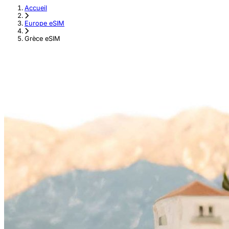
Accueil
›
Europe eSIM
›
Grèce eSIM