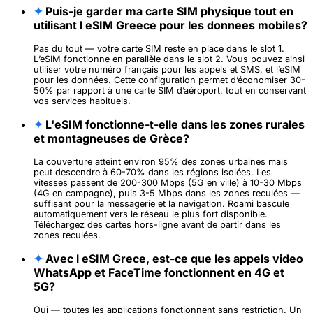
✦
Puis-je garder ma carte SIM physique tout en
utilisant l eSIM Greece pour les donnees mobiles?
Pas du tout — votre carte SIM reste en place dans le slot 1.
L’eSIM fonctionne en parallèle dans le slot 2. Vous pouvez ainsi
utiliser votre numéro français pour les appels et SMS, et l’eSIM
pour les données. Cette configuration permet d’économiser 30-
50% par rapport à une carte SIM d’aéroport, tout en conservant
vos services habituels.
✦
L'eSIM fonctionne-t-elle dans les zones rurales
et montagneuses de Grèce?
La couverture atteint environ 95% des zones urbaines mais
peut descendre à 60-70% dans les régions isolées. Les
vitesses passent de 200-300 Mbps (5G en ville) à 10-30 Mbps
(4G en campagne), puis 3-5 Mbps dans les zones reculées —
suffisant pour la messagerie et la navigation. Roami bascule
automatiquement vers le réseau le plus fort disponible.
Téléchargez des cartes hors-ligne avant de partir dans les
zones reculées.
✦
Avec l eSIM Grece, est-ce que les appels video
WhatsApp et FaceTime fonctionnent en 4G et
5G?
Oui — toutes les applications fonctionnent sans restriction. Un