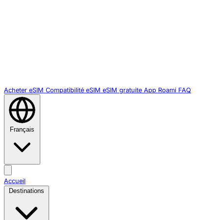
Acheter eSIM
Compatibilité eSIM
eSIM gratuite
App Roami
FAQ
Français
Accueil
Destinations