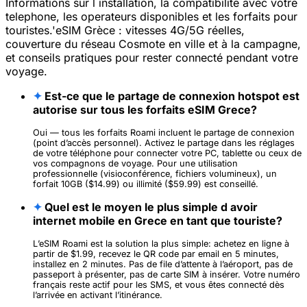
Informations sur l installation, la compatibilite avec votre
telephone, les operateurs disponibles et les forfaits pour
touristes.'eSIM Grèce : vitesses 4G/5G réelles,
couverture du réseau Cosmote en ville et à la campagne,
et conseils pratiques pour rester connecté pendant votre
voyage.
✦
Est-ce que le partage de connexion hotspot est
autorise sur tous les forfaits eSIM Grece?
Oui — tous les forfaits Roami incluent le partage de connexion
(point d’accès personnel). Activez le partage dans les réglages
de votre téléphone pour connecter votre PC, tablette ou ceux de
vos compagnons de voyage. Pour une utilisation
professionnelle (visioconférence, fichiers volumineux), un
forfait 10GB ($14.99) ou illimité ($59.99) est conseillé.
✦
Quel est le moyen le plus simple d avoir
internet mobile en Grece en tant que touriste?
L’eSIM Roami est la solution la plus simple: achetez en ligne à
partir de $1.99, recevez le QR code par email en 5 minutes,
installez en 2 minutes. Pas de file d’attente à l’aéroport, pas de
passeport à présenter, pas de carte SIM à insérer. Votre numéro
français reste actif pour les SMS, et vous êtes connecté dès
l’arrivée en activant l’itinérance.