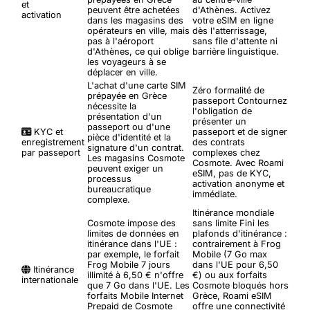
et
peuvent être achetées
d'Athènes. Activez
activation
dans les magasins des
votre eSIM en ligne
opérateurs en ville, mais
dès l'atterrissage,
pas à l'aéroport
sans file d'attente ni
d'Athènes, ce qui oblige
barrière linguistique.
les voyageurs à se
déplacer en ville.
L'achat d'une carte SIM
Zéro formalité de
prépayée en Grèce
passeport
Contournez
nécessite la
l'obligation de
présentation d'un
présenter un
passeport ou d'une
KYC et
passeport et de signer
pièce d'identité et la
enregistrement
des contrats
signature d'un contrat.
par passeport
complexes chez
Les magasins Cosmote
Cosmote. Avec Roami
peuvent exiger un
eSIM, pas de KYC,
processus
activation anonyme et
bureaucratique
immédiate.
complexe.
Itinérance mondiale
Cosmote impose des
sans limite
Fini les
limites de données en
plafonds d'itinérance :
itinérance dans l'UE :
contrairement à Frog
par exemple, le forfait
Mobile (7 Go max
Frog Mobile 7 jours
dans l'UE pour 6,50
Itinérance
illimité à 6,50 € n'offre
€) ou aux forfaits
internationale
que 7 Go dans l'UE. Les
Cosmote bloqués hors
forfaits Mobile Internet
Grèce, Roami eSIM
Prepaid de Cosmote
offre une connectivité