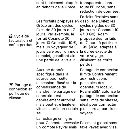
sont totalement bloqués
transparente dans
en dehors de la Grèce.
toute l'Europe, sans
réduction de données.
Forfaits flexibles sans
Les forfaits prépayés en
gaspillage
Évitez les
Grèce ont des cycles
cycles rigides de 30
fixes de 30 jours ou 7
jours (ex: Cosmote 10
jours. Par exemple, le
€/10 Go). Roami
Cycle de
forfait Cosmote 30
propose des forfaits
facturation et
jours 10 Go coûte 10 €,
de 7 jours à partir de
coûts perdus
mais un voyageur de 5
1,99 $/Go, adaptés à
jours paie pour un mois
la durée exacte de
complet, gaspillant ainsi
votre voyage,
une partie de la valeur.
éliminant les coûts
perdus.
Aucune donnée
Partage de connexion
spécifique dans la
illimité
Contrairement
source pour cette
aux restrictions
dimension. Basé sur la
possibles des
Partage de
connaissance du
opérateurs locaux,
connexion et
marché : le partage de
Roami eSIM autorise le
politique de
connexion est
partage de connexion
vitesse
généralement autorisé
sans limite de vitesse,
mais peut être limité en
idéal pour connecter
vitesse après un certain
plusieurs appareils en
seuil.
voyage.
La recharge en ligne
pour Cosmote nécessite
Paiement global sans
un compte PayPal émis
taxe
Payez avec Visa,