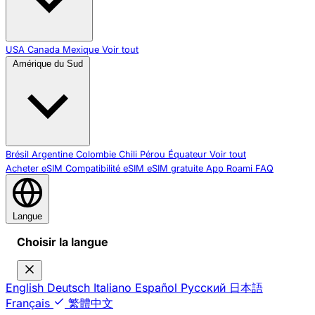
USA
Canada
Mexique
Voir tout
Amérique du Sud
Brésil
Argentine
Colombie
Chili
Pérou
Équateur
Voir tout
Acheter eSIM
Compatibilité eSIM
eSIM gratuite
App Roami
FAQ
Langue
Choisir la langue
English
Deutsch
Italiano
Español
Русский
日本語
Français
繁體中文