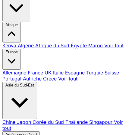
Afrique
Kenya
Algérie
Afrique du Sud
Égypte
Maroc
Voir tout
Europe
Allemagne
France
UK
Italie
Espagne
Turquie
Suisse
Portugal
Autriche
Grèce
Voir tout
Asie du Sud-Est
Chine
Japon
Corée du Sud
Thaïlande
Singapour
Voir
tout
Amérique du Nord