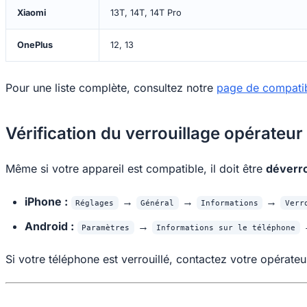
Xiaomi
13T, 14T, 14T Pro
OnePlus
12, 13
Pour une liste complète, consultez notre
page de compatib
Vérification du verrouillage opérateur
Même si votre appareil est compatible, il doit être
déverro
iPhone :
→
→
→
Réglages
Général
Informations
Verr
Android :
→
Paramètres
Informations sur le téléphone
Si votre téléphone est verrouillé, contactez votre opérat