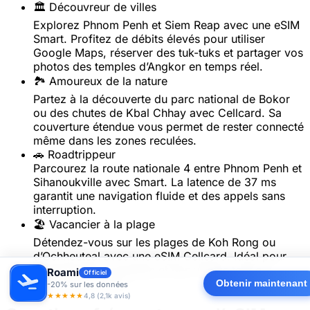
🏛️ Découvreur de villes
Explorez Phnom Penh et Siem Reap avec une eSIM
Smart. Profitez de débits élevés pour utiliser
Google Maps, réserver des tuk-tuks et partager vos
photos des temples d’Angkor en temps réel.
🏞️ Amoureux de la nature
Partez à la découverte du parc national de Bokor
ou des chutes de Kbal Chhay avec Cellcard. Sa
couverture étendue vous permet de rester connecté
même dans les zones reculées.
🚗 Roadtrippeur
Parcourez la route nationale 4 entre Phnom Penh et
Sihanoukville avec Smart. La latence de 37 ms
garantit une navigation fluide et des appels sans
interruption.
🏖️ Vacancier à la plage
Détendez-vous sur les plages de Koh Rong ou
d’Ochheuteal avec une eSIM Cellcard. Idéal pour
streamer de la musique et des vidéos tout en
Roami
Officiel
profitant du soleil.
Obtenir maintenant
-20% sur les données
★★★★★
4,8 (2,1k avis)