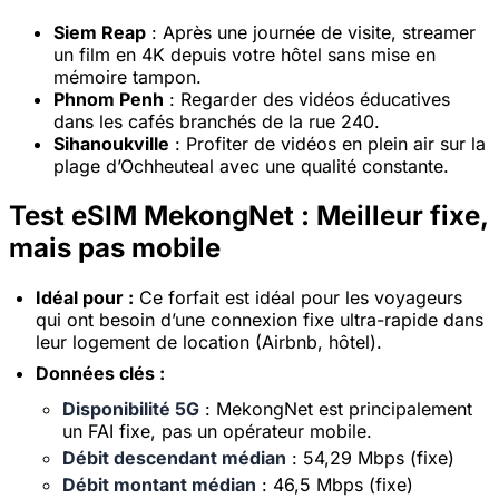
Siem Reap
: Après une journée de visite, streamer
un film en 4K depuis votre hôtel sans mise en
mémoire tampon.
Phnom Penh
: Regarder des vidéos éducatives
dans les cafés branchés de la rue 240.
Sihanoukville
: Profiter de vidéos en plein air sur la
plage d’Ochheuteal avec une qualité constante.
Test eSIM MekongNet : Meilleur fixe,
mais pas mobile
Idéal pour :
Ce forfait est idéal pour les voyageurs
qui ont besoin d’une connexion fixe ultra-rapide dans
leur logement de location (Airbnb, hôtel).
Données clés :
×
Disponibilité 5G
: MekongNet est principalement
Offre à durée limitée
un FAI fixe, pas un opérateur mobile.
Code promo
Débit descendant médian
: 54,29 Mbps (fixe)
web20
Débit montant médian
: 46,5 Mbps (fixe)
20% de réduction pour les nouveaux