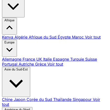
Afrique
Kenya
Algérie
Afrique du Sud
Égypte
Maroc
Voir tout
Europe
Allemagne
France
UK
Italie
Espagne
Turquie
Suisse
Portugal
Autriche
Grèce
Voir tout
Asie du Sud-Est
Chine
Japon
Corée du Sud
Thaïlande
Singapour
Voir
tout
Amérique du Nord