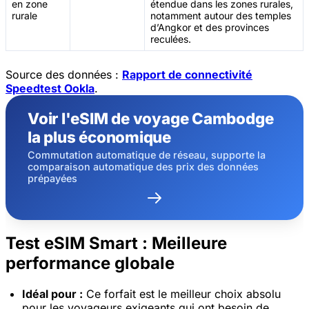
en zone
étendue dans les zones rurales,
rurale
notamment autour des temples
d’Angkor et des provinces
reculées.
Source des données :
Rapport de connectivité
Speedtest Ookla
.
Voir l'eSIM de voyage Cambodge
la plus économique
Commutation automatique de réseau, supporte la
comparaison automatique des prix des données
prépayées
Test eSIM Smart : Meilleure
performance globale
Idéal pour :
Ce forfait est le meilleur choix absolu
pour les voyageurs exigeants qui ont besoin de