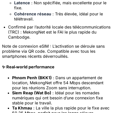
Latence
: Non spécifiée, mais excellente pour le
clients
fixe.
Réclamé aujourd’hui
Restant(s)
654
6
Cohérence réseau
: Très élevée, idéal pour le
télétravail.
Réclamer
Annuler
Confirmé par l’autorité locale des télécommunications
maintenant
(TRC) : MekongNet est le FAI le plus rapide du
Cambodge.
Note de connexion eSIM :
L’activation se déroule sans
problème via QR code. Compatible avec tous les
smartphones récents déverrouillés.
✨ Real‑world performance
Phnom Penh (BKK1)
: Dans un appartement de
location, MekongNet offre 54 Mbps descendant
pour les réunions Zoom sans interruption.
Siem Reap (Wat Bo)
: Idéal pour les nomades
numériques qui ont besoin d’une connexion fixe
stable pour le travail.
Ta Khmau
: La ville la plus rapide pour le fixe avec
50,25 Mbps, parfait pour les longs séjours.