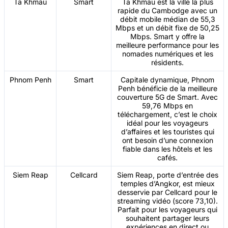
Ta Khmau
Smart
Ta Khmau est la ville la plus
rapide du Cambodge avec un
débit mobile médian de 55,3
Mbps et un débit fixe de 50,25
Mbps. Smart y offre la
meilleure performance pour les
nomades numériques et les
résidents.
Phnom Penh
Smart
Capitale dynamique, Phnom
Penh bénéficie de la meilleure
couverture 5G de Smart. Avec
59,76 Mbps en
téléchargement, c’est le choix
idéal pour les voyageurs
d’affaires et les touristes qui
ont besoin d’une connexion
fiable dans les hôtels et les
cafés.
Siem Reap
Cellcard
Siem Reap, porte d’entrée des
temples d’Angkor, est mieux
desservie par Cellcard pour le
streaming vidéo (score 73,10).
Parfait pour les voyageurs qui
souhaitent partager leurs
expériences en direct ou