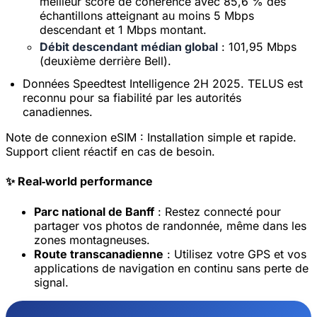
meilleur score de cohérence avec 85,6 % des
échantillons atteignant au moins 5 Mbps
descendant et 1 Mbps montant.
Débit descendant médian global
: 101,95 Mbps
(deuxième derrière Bell).
Données Speedtest Intelligence 2H 2025. TELUS est
reconnu pour sa fiabilité par les autorités
canadiennes.
Note de connexion eSIM :
Installation simple et rapide.
Support client réactif en cas de besoin.
✨ Real‑world performance
Parc national de Banff
: Restez connecté pour
partager vos photos de randonnée, même dans les
zones montagneuses.
Route transcanadienne
: Utilisez votre GPS et vos
×
Offre à durée limitée
applications de navigation en continu sans perte de
signal.
Code promo
web20
20% de réduction pour les nouveaux