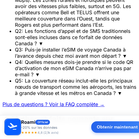
Mbps). Les zones rurales et nordiques peuvent
avoir des vitesses plus faibles, surtout en 5G. Les
opérateurs comme Bell et TELUS offrent une
meilleure couverture dans l’Ouest, tandis que
Rogers est plus performant dans l’Est.
Q2: Les fonctions d’appel et de SMS traditionnels
sont-elles incluses dans ce forfait de données
Canada ?
▼
Q3: Puis-je installer l’eSIM de voyage Canada à
l’avance depuis chez moi avant mon départ ?
▼
Q4: Quelles mesures dois-je prendre si le code QR
d’activation de mon eSIM Canada n’arrive pas par
e-mail ?
▼
Q5: La couverture réseau inclut-elle les principaux
nœuds de transport comme les aéroports, les trains
à grande vitesse et les métros en Canada ?
▼
Plus de questions ? Voir la FAQ complète →
⚠️ Mythes et faits courants sur
Roami
Officiel
Obtenir maintenant
-20% sur les données
l’eSIM Canada
★★★★★
4,8 (2,1k avis)