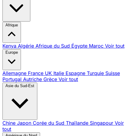
Afrique
Kenya
Algérie
Afrique du Sud
Égypte
Maroc
Voir tout
Europe
Allemagne
France
UK
Italie
Espagne
Turquie
Suisse
Portugal
Autriche
Grèce
Voir tout
Asie du Sud-Est
Chine
Japon
Corée du Sud
Thaïlande
Singapour
Voir
tout
Amérique du Nord