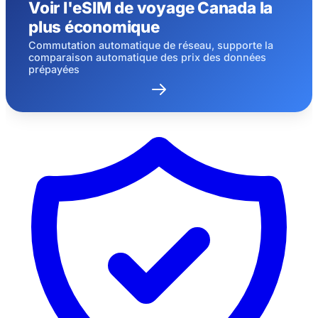
Voir l'eSIM de voyage Canada la
clients
plus économique
Réclamé aujourd’hui
Restant(s)
981
5
Commutation automatique de réseau, supporte la
comparaison automatique des prix des données
Réclamer
prépayées
Annuler
maintenant