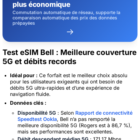
plus économique
Commutation automatique de réseau, supporte la
comparaison automatique des prix des données
prépayées
Test eSIM Bell : Meilleure couverture
5G et débits records
Idéal pour :
Ce forfait est le meilleur choix absolu
pour les utilisateurs exigeants qui ont besoin de
débits 5G ultra-rapides et d’une expérience de
navigation fluide.
Données clés :
Disponibilité 5G
: Selon
Rapport de connectivité
Speedtest Ookla
, Bell n’a pas remporté la
meilleure disponibilité 5G (Rogers est à 86,7 %),
mais ses performances sont excellentes.
Débit descendant médian 5G
: 171,17 Mbps