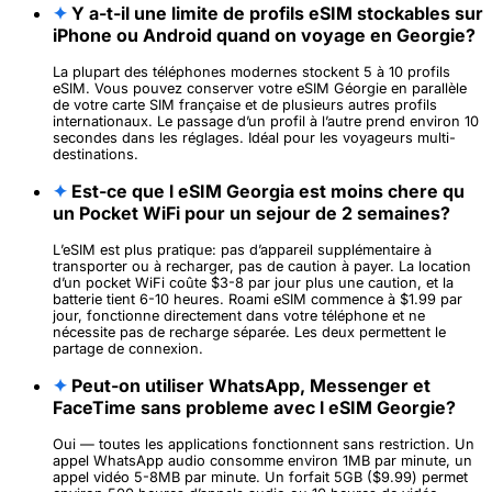
✦
Y a-t-il une limite de profils eSIM stockables sur
iPhone ou Android quand on voyage en Georgie?
La plupart des téléphones modernes stockent 5 à 10 profils
eSIM. Vous pouvez conserver votre eSIM Géorgie en parallèle
de votre carte SIM française et de plusieurs autres profils
internationaux. Le passage d’un profil à l’autre prend environ 10
secondes dans les réglages. Idéal pour les voyageurs multi-
destinations.
✦
Est-ce que l eSIM Georgia est moins chere qu
un Pocket WiFi pour un sejour de 2 semaines?
L’eSIM est plus pratique: pas d’appareil supplémentaire à
transporter ou à recharger, pas de caution à payer. La location
d’un pocket WiFi coûte $3-8 par jour plus une caution, et la
batterie tient 6-10 heures. Roami eSIM commence à $1.99 par
jour, fonctionne directement dans votre téléphone et ne
nécessite pas de recharge séparée. Les deux permettent le
partage de connexion.
✦
Peut-on utiliser WhatsApp, Messenger et
FaceTime sans probleme avec l eSIM Georgie?
Oui — toutes les applications fonctionnent sans restriction. Un
appel WhatsApp audio consomme environ 1MB par minute, un
appel vidéo 5-8MB par minute. Un forfait 5GB ($9.99) permet