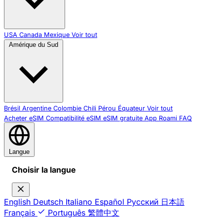
USA
Canada
Mexique
Voir tout
Amérique du Sud
Brésil
Argentine
Colombie
Chili
Pérou
Équateur
Voir tout
Acheter eSIM
Compatibilité eSIM
eSIM gratuite
App Roami
FAQ
Langue
Choisir la langue
English
Deutsch
Italiano
Español
Русский
日本語
Français
Português
繁體中文