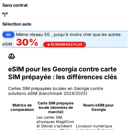
Sans contrat
Sélection auto
Même
réseau 5G
, jusqu'à
moins cher que les autres
5G
30%
eSIM
🔥 ÉCONOMISEZ PLUS
eSIM pour les Georgia contre carte
SIM prépayée : les différences clés
Cartes SIM prépayées locales en Géorgie contre
solutions eSIM (benchmark 2024/2025)
Carte SIM prépayée
Matrice de
Roami eSIM pour
locale (données de
comparaison
Georgia
marché)
Les cartes SIM
physiques MagtiCom
et Silknet s'achètent
Livraison numérique