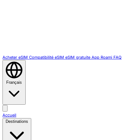
Acheter eSIM
Compatibilité eSIM
eSIM gratuite
App Roami
FAQ
Français
Accueil
Destinations