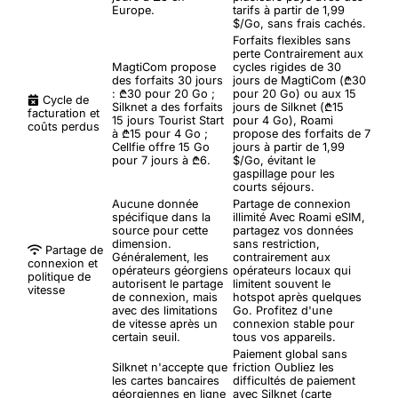
Europe.
tarifs à partir de 1,99
$/Go, sans frais cachés.
Forfaits flexibles sans
perte
Contrairement aux
MagtiCom propose
cycles rigides de 30
des forfaits 30 jours
jours de MagtiCom (₾30
: ₾30 pour 20 Go ;
pour 20 Go) ou aux 15
Cycle de
Silknet a des forfaits
jours de Silknet (₾15
facturation et
15 jours Tourist Start
pour 4 Go), Roami
coûts perdus
à ₾15 pour 4 Go ;
propose des forfaits de 7
Cellfie offre 15 Go
jours à partir de 1,99
pour 7 jours à ₾6.
$/Go, évitant le
gaspillage pour les
courts séjours.
Aucune donnée
Partage de connexion
spécifique dans la
illimité
Avec Roami eSIM,
source pour cette
partagez vos données
dimension.
sans restriction,
Partage de
Généralement, les
contrairement aux
connexion et
opérateurs géorgiens
opérateurs locaux qui
politique de
autorisent le partage
limitent souvent le
vitesse
de connexion, mais
hotspot après quelques
avec des limitations
Go. Profitez d'une
de vitesse après un
connexion stable pour
certain seuil.
tous vos appareils.
Paiement global sans
Silknet n'accepte que
friction
Oubliez les
les cartes bancaires
difficultés de paiement
géorgiennes en ligne
avec Silknet (carte