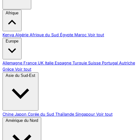
Afrique
Kenya
Algérie
Afrique du Sud
Égypte
Maroc
Voir tout
Europe
Allemagne
France
UK
Italie
Espagne
Turquie
Suisse
Portugal
Autriche
Grèce
Voir tout
Asie du Sud-Est
Chine
Japon
Corée du Sud
Thaïlande
Singapour
Voir tout
Amérique du Nord