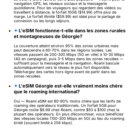
navigation GPS, les réseaux sociaux et la messagerie
quotidienne. Pour les voyageurs qui regardent des vidéos ou
travaillent à distance, le forfait 10GB ($14.99) offre plus de
marge. Le forfait illimité ($59.99) est idéal pour le partage de
connexion ou les longs séjours.
✦
L'eSIM fonctionne-t-elle dans les zones rurales
et montagneuses de Géorgie?
La couverture atteint environ 95% des zones urbaines mais
peut descendre à 60-70% dans les régions isolées. Les
vitesses passent de 200-300 Mbps (5G en ville) à 10-30 Mbps
(4G en campagne), puis 3-5 Mbps dans les zones reculées —
suffisant pour la messagerie et la navigation. Roami bascule
automatiquement vers le réseau le plus fort disponible.
Téléchargez des cartes hors-ligne avant de partir dans les
zones reculées.
✦
L'eSIM Géorgie est-elle vraiment moins chère
que le roaming international?
Oui — Roami eSIM est 80-90% moins chère que les tarifs de
roaming des opérateurs traditionnels. Un forfait 5GB pour
Géorgie coûte $9.99 chez Roami, contre $50 à $100 chez la
plupart des opérateurs. En plus d’économiser, vous bénéficiez
des vitesses locales (100-300 Mbps en 5G) au lieu du roaming
bridé (souvent limité à 256 kbps).