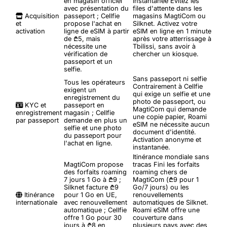
en magasin officiel
instantanée
Évitez les
avec présentation du
files d'attente dans les
Acquisition
passeport ; Cellfie
magasins MagtiCom ou
et
propose l'achat en
Silknet. Activez votre
activation
ligne de eSIM à partir
eSIM en ligne en 1 minute
de ₾5, mais
après votre atterrissage à
nécessite une
Tbilissi, sans avoir à
vérification de
chercher un kiosque.
passeport et un
selfie.
Sans passeport ni selfie
Tous les opérateurs
Contrairement à Cellfie
exigent un
qui exige un selfie et une
enregistrement du
photo de passeport, ou
KYC et
passeport en
MagtiCom qui demande
enregistrement
magasin ; Cellfie
une copie papier, Roami
par passeport
demande en plus un
eSIM ne nécessite aucun
selfie et une photo
document d'identité.
du passeport pour
Activation anonyme et
l'achat en ligne.
instantanée.
Itinérance mondiale sans
MagtiCom propose
tracas
Fini les forfaits
des forfaits roaming
roaming chers de
7 jours 1 Go à ₾9 ;
MagtiCom (₾9 pour 1
Silknet facture ₾9
Go/7 jours) ou les
Itinérance
pour 1 Go en UE,
renouvellements
internationale
avec renouvellement
automatiques de Silknet.
automatique ; Cellfie
Roami eSIM offre une
offre 1 Go pour 30
couverture dans
jours à ₾8 en
plusieurs pays avec des