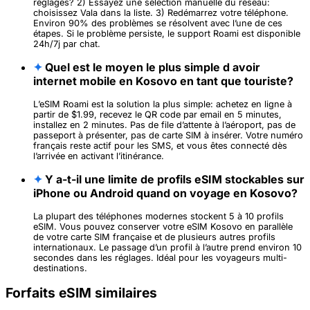
réglages? 2) Essayez une sélection manuelle du réseau:
choisissez Vala dans la liste. 3) Redémarrez votre téléphone.
Environ 90% des problèmes se résolvent avec l’une de ces
étapes. Si le problème persiste, le support Roami est disponible
24h/7j par chat.
✦
Quel est le moyen le plus simple d avoir
internet mobile en Kosovo en tant que touriste?
L’eSIM Roami est la solution la plus simple: achetez en ligne à
partir de $1.99, recevez le QR code par email en 5 minutes,
installez en 2 minutes. Pas de file d’attente à l’aéroport, pas de
passeport à présenter, pas de carte SIM à insérer. Votre numéro
français reste actif pour les SMS, et vous êtes connecté dès
l’arrivée en activant l’itinérance.
✦
Y a-t-il une limite de profils eSIM stockables sur
iPhone ou Android quand on voyage en Kosovo?
La plupart des téléphones modernes stockent 5 à 10 profils
eSIM. Vous pouvez conserver votre eSIM Kosovo en parallèle
de votre carte SIM française et de plusieurs autres profils
internationaux. Le passage d’un profil à l’autre prend environ 10
secondes dans les réglages. Idéal pour les voyageurs multi-
destinations.
Forfaits eSIM similaires