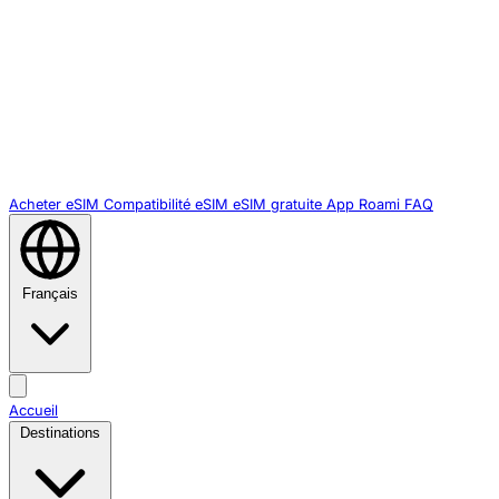
Acheter eSIM
Compatibilité eSIM
eSIM gratuite
App Roami
FAQ
Français
Accueil
Destinations