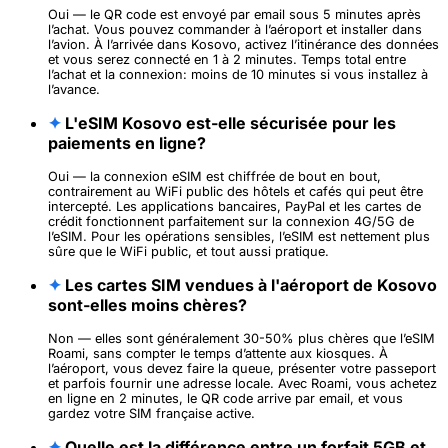
Oui — le QR code est envoyé par email sous 5 minutes après
l’achat. Vous pouvez commander à l’aéroport et installer dans
l’avion. À l’arrivée dans Kosovo, activez l’itinérance des données
et vous serez connecté en 1 à 2 minutes. Temps total entre
l’achat et la connexion: moins de 10 minutes si vous installez à
l’avance.
✦
L'eSIM Kosovo est-elle sécurisée pour les
paiements en ligne?
Oui — la connexion eSIM est chiffrée de bout en bout,
contrairement au WiFi public des hôtels et cafés qui peut être
intercepté. Les applications bancaires, PayPal et les cartes de
crédit fonctionnent parfaitement sur la connexion 4G/5G de
l’eSIM. Pour les opérations sensibles, l’eSIM est nettement plus
sûre que le WiFi public, et tout aussi pratique.
✦
Les cartes SIM vendues à l'aéroport de Kosovo
sont-elles moins chères?
Non — elles sont généralement 30-50% plus chères que l’eSIM
Roami, sans compter le temps d’attente aux kiosques. À
l’aéroport, vous devez faire la queue, présenter votre passeport
et parfois fournir une adresse locale. Avec Roami, vous achetez
en ligne en 2 minutes, le QR code arrive par email, et vous
gardez votre SIM française active.
✦
Quelle est la différence entre un forfait 5GB et