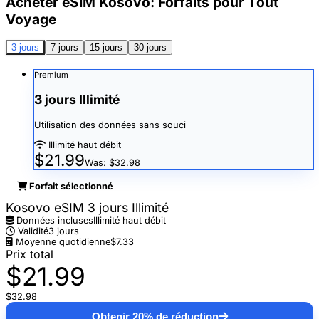
Acheter eSIM Kosovo: Forfaits pour Tout
Voyage
3 jours
7 jours
15 jours
30 jours
Premium
3 jours Illimité
Utilisation des données sans souci
Illimité haut débit
$21.99
Was: $32.98
Forfait sélectionné
Kosovo eSIM 3 jours Illimité
Données incluses
Illimité haut débit
Validité
3 jours
Moyenne quotidienne
$7.33
Prix total
$21.99
$32.98
Obtenir 20% de réduction