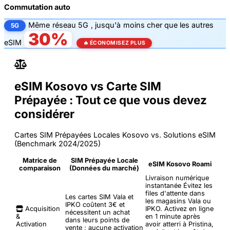
Commutation auto
Même
réseau 5G
, jusqu'à
moins cher que les autres
5G
30%
eSIM
🔥 ÉCONOMISEZ PLUS
eSIM Kosovo vs Carte SIM
Prépayée : Tout ce que vous devez
considérer
Cartes SIM Prépayées Locales Kosovo vs. Solutions eSIM
(Benchmark 2024/2025)
Matrice de
SIM Prépayée Locale
eSIM Kosovo Roami
comparaison
(Données du marché)
Livraison numérique
instantanée
Évitez les
files d'attente dans
Les cartes SIM Vala et
les magasins Vala ou
IPKO coûtent 3€ et
Acquisition
IPKO. Activez en ligne
nécessitent un achat
&
en 1 minute après
dans leurs points de
Activation
avoir atterri à Pristina,
vente ; aucune activation