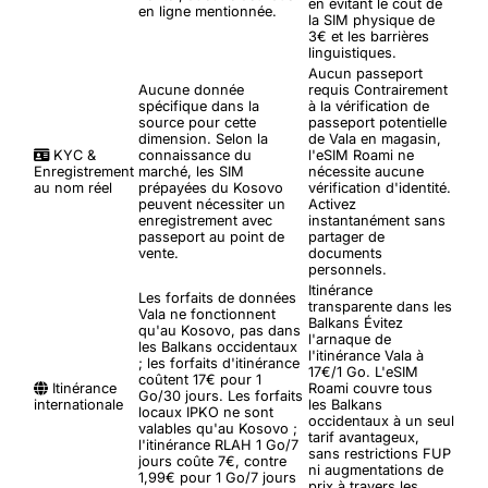
en évitant le coût de
en ligne mentionnée.
la SIM physique de
3€ et les barrières
linguistiques.
Aucun passeport
Aucune donnée
requis
Contrairement
spécifique dans la
à la vérification de
source pour cette
passeport potentielle
dimension. Selon la
de Vala en magasin,
KYC &
connaissance du
l'eSIM Roami ne
Enregistrement
marché, les SIM
nécessite aucune
au nom réel
prépayées du Kosovo
vérification d'identité.
peuvent nécessiter un
Activez
enregistrement avec
instantanément sans
passeport au point de
partager de
vente.
documents
personnels.
Itinérance
Les forfaits de données
transparente dans les
Vala ne fonctionnent
Balkans
Évitez
qu'au Kosovo, pas dans
l'arnaque de
les Balkans occidentaux
l'itinérance Vala à
; les forfaits d'itinérance
17€/1 Go. L'eSIM
coûtent 17€ pour 1
Itinérance
Roami couvre tous
Go/30 jours. Les forfaits
internationale
les Balkans
locaux IPKO ne sont
occidentaux à un seul
valables qu'au Kosovo ;
tarif avantageux,
l'itinérance RLAH 1 Go/7
sans restrictions FUP
jours coûte 7€, contre
ni augmentations de
1,99€ pour 1 Go/7 jours
prix à travers les