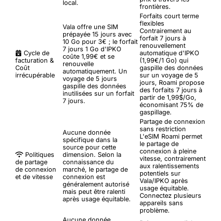
local.
frontières.
Forfaits court terme
flexibles
Vala offre une SIM
Contrairement au
prépayée 15 jours avec
forfait 7 jours à
10 Go pour 3€ ; le forfait
renouvellement
7 jours 1 Go d'IPKO
Cycle de
automatique d'IPKO
coûte 1,99€ et se
facturation &
(1,99€/1 Go) qui
renouvelle
Coût
gaspille des données
automatiquement. Un
irrécupérable
sur un voyage de 5
voyage de 5 jours
jours, Roami propose
gaspille des données
des forfaits 7 jours à
inutilisées sur un forfait
partir de 1,99$/Go,
7 jours.
économisant 75% de
gaspillage.
Partage de connexion
sans restriction
Aucune donnée
L'eSIM Roami permet
spécifique dans la
le partage de
source pour cette
connexion à pleine
Politiques
dimension. Selon la
vitesse, contrairement
de partage
connaissance du
aux ralentissements
de connexion
marché, le partage de
potentiels sur
et de vitesse
connexion est
Vala/IPKO après
généralement autorisé
usage équitable.
mais peut être ralenti
Connectez plusieurs
après usage équitable.
appareils sans
problème.
Aucune donnée