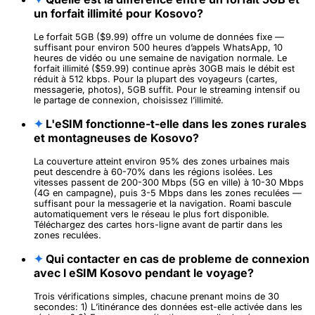
un forfait illimité pour Kosovo?
Le forfait 5GB ($9.99) offre un volume de données fixe —
suffisant pour environ 500 heures d’appels WhatsApp, 10
heures de vidéo ou une semaine de navigation normale. Le
forfait illimité ($59.99) continue après 30GB mais le débit est
réduit à 512 kbps. Pour la plupart des voyageurs (cartes,
messagerie, photos), 5GB suffit. Pour le streaming intensif ou
le partage de connexion, choisissez l’illimité.
✦
L'eSIM fonctionne-t-elle dans les zones rurales
et montagneuses de Kosovo?
La couverture atteint environ 95% des zones urbaines mais
peut descendre à 60-70% dans les régions isolées. Les
vitesses passent de 200-300 Mbps (5G en ville) à 10-30 Mbps
(4G en campagne), puis 3-5 Mbps dans les zones reculées —
suffisant pour la messagerie et la navigation. Roami bascule
automatiquement vers le réseau le plus fort disponible.
Téléchargez des cartes hors-ligne avant de partir dans les
zones reculées.
✦
Qui contacter en cas de probleme de connexion
avec l eSIM Kosovo pendant le voyage?
Trois vérifications simples, chacune prenant moins de 30
secondes: 1) L’itinérance des données est-elle activée dans les