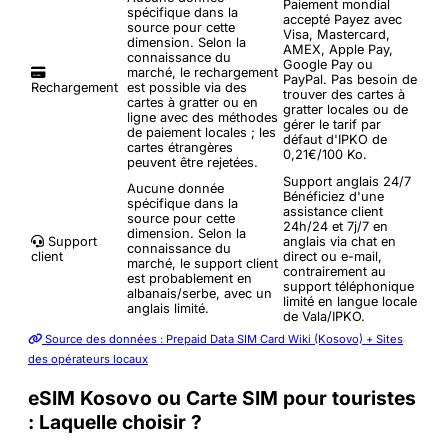
Paiement mondial
spécifique dans la
accepté
Payez avec
source pour cette
Visa, Mastercard,
dimension. Selon la
AMEX, Apple Pay,
connaissance du
Google Pay ou
marché, le rechargement
PayPal. Pas besoin de
Rechargement
est possible via des
trouver des cartes à
cartes à gratter ou en
gratter locales ou de
ligne avec des méthodes
gérer le tarif par
de paiement locales ; les
défaut d'IPKO de
cartes étrangères
0,21€/100 Ko.
peuvent être rejetées.
Support anglais 24/7
Aucune donnée
Bénéficiez d'une
spécifique dans la
assistance client
source pour cette
24h/24 et 7j/7 en
dimension. Selon la
Support
anglais via chat en
connaissance du
client
direct ou e-mail,
marché, le support client
contrairement au
est probablement en
support téléphonique
albanais/serbe, avec un
limité en langue locale
anglais limité.
de Vala/IPKO.
Source des données : Prepaid Data SIM Card Wiki (Kosovo) + Sites
des opérateurs locaux
eSIM Kosovo ou Carte SIM pour touristes
: Laquelle choisir ?