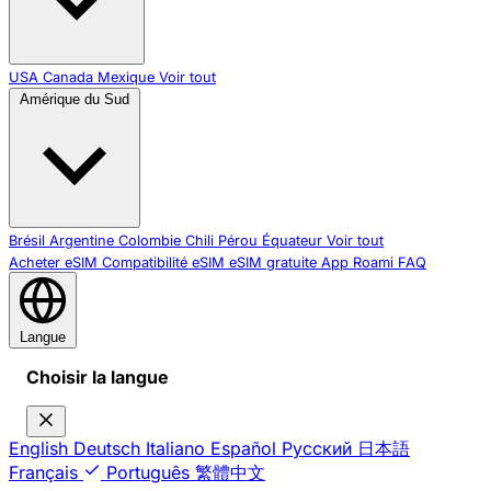
USA
Canada
Mexique
Voir tout
Amérique du Sud
Brésil
Argentine
Colombie
Chili
Pérou
Équateur
Voir tout
Acheter eSIM
Compatibilité eSIM
eSIM gratuite
App Roami
FAQ
Langue
Choisir la langue
English
Deutsch
Italiano
Español
Русский
日本語
Français
Português
繁體中文