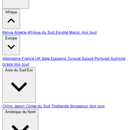
Afrique
Kenya
Algérie
Afrique du Sud
Égypte
Maroc
Voir tout
Europe
Allemagne
France
UK
Italie
Espagne
Turquie
Suisse
Portugal
Autriche
Grèce
Voir tout
Asie du Sud-Est
Chine
Japon
Corée du Sud
Thaïlande
Singapour
Voir tout
Amérique du Nord