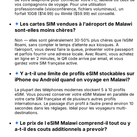
vos compagnons de voyage. Pour une utilisation
professionnelle (visioconférence, fichiers volumineux), un
forfait 10GB ($14.99) ou illimité ($59.99) est conseillé.
✦
Les cartes SIM vendues à l'aéroport de Malawi
sont-elles moins chères?
Non — elles sont généralement 30-50% plus chères que l’eSIM
Roami, sans compter le temps d’attente aux kiosques. À
l’aéroport, vous devez faire la queue, présenter votre passeport
et parfois fournir une adresse locale. Avec Roami, vous achetez
en ligne en 2 minutes, le QR code arrive par email, et vous
gardez votre SIM française active.
✦
Y a-t-il une limite de profils eSIM stockables sur
iPhone ou Android quand on voyage en Malawi?
La plupart des téléphones modernes stockent 5 à 10 profils
eSIM. Vous pouvez conserver votre eSIM Malawi en parallèle de
votre carte SIM française et de plusieurs autres profils
internationaux. Le passage d’un profil à l’autre prend environ 10
secondes dans les réglages. Idéal pour les voyageurs multi-
destinations.
✦
Le prix de l eSIM Malawi comprend-il tout ou y
a-t-il des couts additionnels a prevoir?