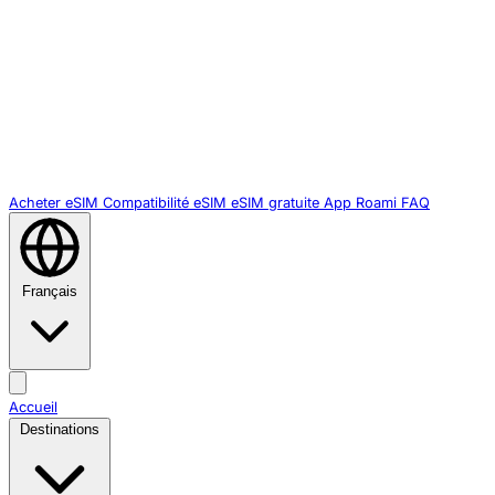
Acheter eSIM
Compatibilité eSIM
eSIM gratuite
App Roami
FAQ
Français
Accueil
Destinations