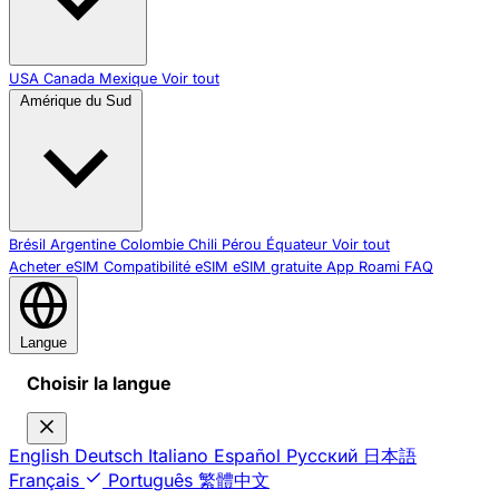
USA
Canada
Mexique
Voir tout
Amérique du Sud
Brésil
Argentine
Colombie
Chili
Pérou
Équateur
Voir tout
Acheter eSIM
Compatibilité eSIM
eSIM gratuite
App Roami
FAQ
Langue
Choisir la langue
English
Deutsch
Italiano
Español
Русский
日本語
Français
Português
繁體中文