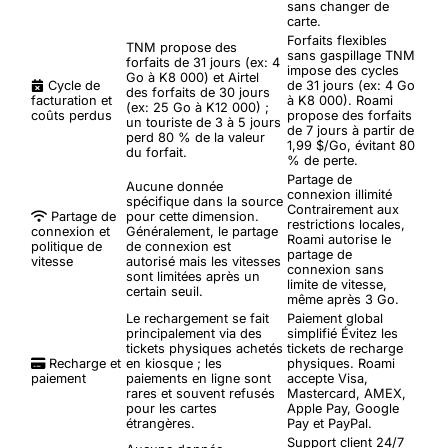
sans changer de
carte.
Forfaits flexibles
TNM propose des
sans gaspillage
TNM
forfaits de 31 jours (ex: 4
impose des cycles
Go à K8 000) et Airtel
Cycle de
de 31 jours (ex: 4 Go
des forfaits de 30 jours
facturation et
à K8 000). Roami
(ex: 25 Go à K12 000) ;
coûts perdus
propose des forfaits
un touriste de 3 à 5 jours
de 7 jours à partir de
perd 80 % de la valeur
1,99 $/Go, évitant 80
du forfait.
% de perte.
Partage de
Aucune donnée
connexion illimité
spécifique dans la source
Contrairement aux
Partage de
pour cette dimension.
restrictions locales,
connexion et
Généralement, le partage
Roami autorise le
politique de
de connexion est
partage de
vitesse
autorisé mais les vitesses
connexion sans
sont limitées après un
limite de vitesse,
certain seuil.
même après 3 Go.
Le rechargement se fait
Paiement global
principalement via des
simplifié
Évitez les
tickets physiques achetés
tickets de recharge
Recharge et
en kiosque ; les
physiques. Roami
paiement
paiements en ligne sont
accepte Visa,
rares et souvent refusés
Mastercard, AMEX,
pour les cartes
Apple Pay, Google
étrangères.
Pay et PayPal.
Support client 24/7