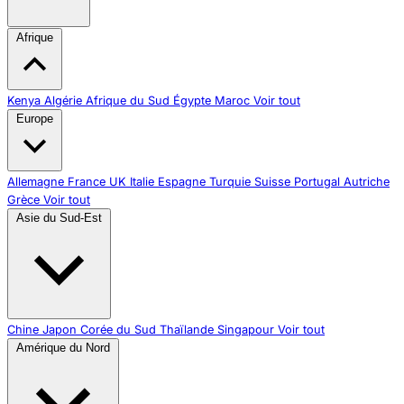
Afrique
Kenya
Algérie
Afrique du Sud
Égypte
Maroc
Voir tout
Europe
Allemagne
France
UK
Italie
Espagne
Turquie
Suisse
Portugal
Autriche
Grèce
Voir tout
Asie du Sud-Est
Chine
Japon
Corée du Sud
Thaïlande
Singapour
Voir tout
Amérique du Nord