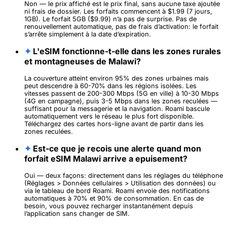
Non — le prix affiché est le prix final, sans aucune taxe ajoutée
ni frais de dossier. Les forfaits commencent à $1.99 (7 jours,
1GB). Le forfait 5GB ($9.99) n’a pas de surprise. Pas de
renouvellement automatique, pas de frais d’activation: le forfait
s’arrête simplement à la date d’expiration.
✦
L'eSIM fonctionne-t-elle dans les zones rurales
et montagneuses de Malawi?
La couverture atteint environ 95% des zones urbaines mais
peut descendre à 60-70% dans les régions isolées. Les
vitesses passent de 200-300 Mbps (5G en ville) à 10-30 Mbps
(4G en campagne), puis 3-5 Mbps dans les zones reculées —
suffisant pour la messagerie et la navigation. Roami bascule
automatiquement vers le réseau le plus fort disponible.
Téléchargez des cartes hors-ligne avant de partir dans les
zones reculées.
✦
Est-ce que je recois une alerte quand mon
forfait eSIM Malawi arrive a epuisement?
Oui — deux façons: directement dans les réglages du téléphone
(Réglages > Données cellulaires > Utilisation des données) ou
via le tableau de bord Roami. Roami envoie des notifications
automatiques à 70% et 90% de consommation. En cas de
besoin, vous pouvez recharger instantanément depuis
l’application sans changer de SIM.