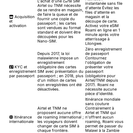
L'achat d'une carte SIM
instantanée sans file
Airtel ou TNM nécessite
d'attente
Évitez les
de se rendre en magasin,
files d'attente en
de faire la queue et de
Acquisition
magasin et la
fournir une copie du
et
découpe de carte.
passeport ; les cartes
activation
Activez votre eSIM
sont vendues au format
Roami en ligne en 1
standard et doivent être
minute après votre
découpées pour les
atterrissage à
Nano-SIM.
Lilongwe.
Zéro enregistrement
Depuis 2017, la loi
de passeport
malawienne impose un
Contournez
enregistrement
l'obligation de
KYC et
obligatoire des cartes
présenter votre
enregistrement
SIM avec présentation du
passeport
par passeport
passeport ; en 2018, plus
(obligatoire pour
d'un million de cartes
Airtel/TNM depuis
non enregistrées ont été
2017). Roami ne
désactivées.
nécessite aucune
pièce d'identité.
Itinérance mondiale
sans couture
Airtel et TNM ne
Contrairement à
proposent aucune offre
Airtel et TNM qui
Itinérance
de roaming international ;
n'offrent aucun
internationale
les voyageurs doivent
roaming, Roami vous
changer de carte SIM à
permet de passer du
chaque frontière.
Malawi à la Zambie