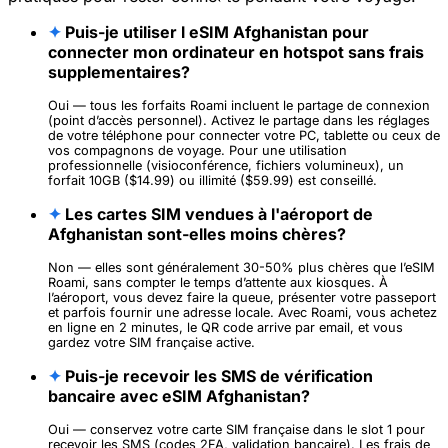
✦
Puis-je utiliser l eSIM Afghanistan pour
connecter mon ordinateur en hotspot sans frais
supplementaires?
Oui — tous les forfaits Roami incluent le partage de connexion
(point d’accès personnel). Activez le partage dans les réglages
de votre téléphone pour connecter votre PC, tablette ou ceux de
vos compagnons de voyage. Pour une utilisation
professionnelle (visioconférence, fichiers volumineux), un
forfait 10GB ($14.99) ou illimité ($59.99) est conseillé.
✦
Les cartes SIM vendues à l'aéroport de
Afghanistan sont-elles moins chères?
Non — elles sont généralement 30-50% plus chères que l’eSIM
Roami, sans compter le temps d’attente aux kiosques. À
l’aéroport, vous devez faire la queue, présenter votre passeport
et parfois fournir une adresse locale. Avec Roami, vous achetez
en ligne en 2 minutes, le QR code arrive par email, et vous
gardez votre SIM française active.
✦
Puis-je recevoir les SMS de vérification
bancaire avec eSIM Afghanistan?
Oui — conservez votre carte SIM française dans le slot 1 pour
recevoir les SMS (codes 2FA, validation bancaire). Les frais de