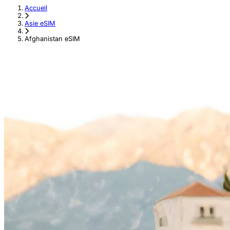
Accueil
›
Asie eSIM
›
Afghanistan eSIM