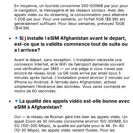
En moyenne, un touriste consomme 300-500MB par jour pour
la navigation, la messagerie et les réseaux sociaux. Avec des
appels vidéo ou du streaming, la consommation peut atteindre
1-2GB par jour. Pour une semaine, un forfait 5GB ($9.99) est
généralement suffisant. Pour deux semaines, prévoyez 10GB
($14.99).
✦
Si j installe l eSIM Afghanistan avant le depart,
est-ce que la validite commence tout de suite ou
a l arrivee?
Avant le départ, sans exception. L’installation nécessite une
connexion Internet, et le WiFi de l’aéroport demande souvent
une vérification par SMS — un vrai piège si vous n’avez pas
encore de réseau local. Le QR code arrive par email sous 5
minutes après l’achat. L’installation prend environ 2 minutes sur
iPhone ou Android. À l’arrivée dans Afghanistan, activez
simplement l’itinérance des données. Vous serez connecté en
moins de 60 secondes.
✦
La qualité des appels vidéo est-elle bonne avec
eSIM à Afghanistan?
Oui — le réseau de Roshan gère très bien les appels vidéo. Un
appel Zoom de 30 minutes consomme environ 150-300MB. En
5G (100-300 Mbps), la qualité est parfaite pour le 4K. En 4G
(10-30 Mbps), les appels vidéo restent fluides. Pour les