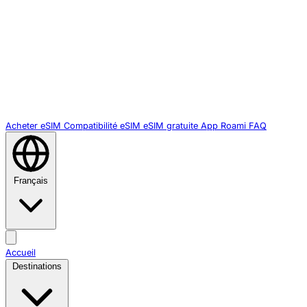
Acheter eSIM
Compatibilité eSIM
eSIM gratuite
App Roami
FAQ
Français
Accueil
Destinations