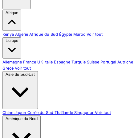
Afrique
Kenya
Algérie
Afrique du Sud
Égypte
Maroc
Voir tout
Europe
Allemagne
France
UK
Italie
Espagne
Turquie
Suisse
Portugal
Autriche
Grèce
Voir tout
Asie du Sud-Est
Chine
Japon
Corée du Sud
Thaïlande
Singapour
Voir tout
Amérique du Nord