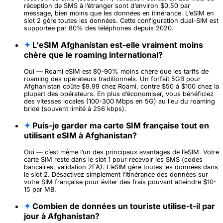
réception de SMS à l’étranger sont d’environ $0.50 par
message, bien moins que les données en itinérance. L’eSIM en
slot 2 gère toutes les données. Cette configuration dual-SIM est
supportée par 80% des téléphones depuis 2020.
✦
L'eSIM Afghanistan est-elle vraiment moins
chère que le roaming international?
Oui — Roami eSIM est 80-90% moins chère que les tarifs de
roaming des opérateurs traditionnels. Un forfait 5GB pour
Afghanistan coûte $9.99 chez Roami, contre $50 à $100 chez la
plupart des opérateurs. En plus d’économiser, vous bénéficiez
des vitesses locales (100-300 Mbps en 5G) au lieu du roaming
bridé (souvent limité à 256 kbps).
✦
Puis-je garder ma carte SIM française tout en
utilisant eSIM à Afghanistan?
Oui — c’est même l’un des principaux avantages de l’eSIM. Votre
carte SIM reste dans le slot 1 pour recevoir les SMS (codes
bancaires, validation 2FA). L’eSIM gère toutes les données dans
le slot 2. Désactivez simplement l’itinérance des données sur
votre SIM française pour éviter des frais pouvant atteindre $10-
15 par MB.
✦
Combien de données un touriste utilise-t-il par
jour à Afghanistan?