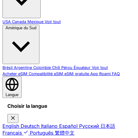
USA
Canada
Mexique
Voir tout
Amérique du Sud
Brésil
Argentine
Colombie
Chili
Pérou
Équateur
Voir tout
Acheter eSIM
Compatibilité eSIM
eSIM gratuite
App Roami
FAQ
Langue
Choisir la langue
English
Deutsch
Italiano
Español
Русский
日本語
Français
Português
繁體中文