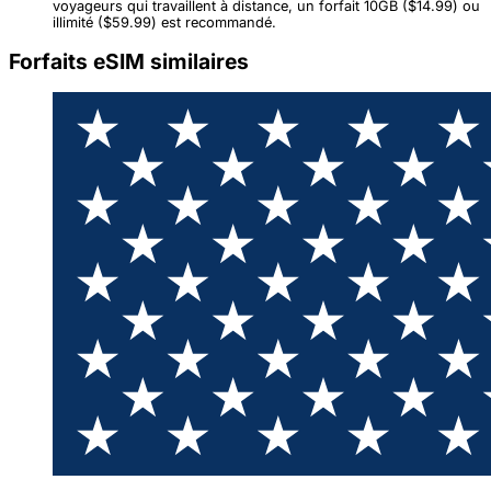
voyageurs qui travaillent à distance, un forfait 10GB ($14.99) ou
illimité ($59.99) est recommandé.
Forfaits eSIM similaires