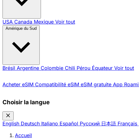
USA
Canada
Mexique
Voir tout
Amérique du Sud
Brésil
Argentine
Colombie
Chili
Pérou
Équateur
Voir tout
Acheter eSIM
Compatibilité eSIM
eSIM gratuite
App Roami
Choisir la langue
English
Deutsch
Italiano
Español
Русский
日本語
Français
Accueil