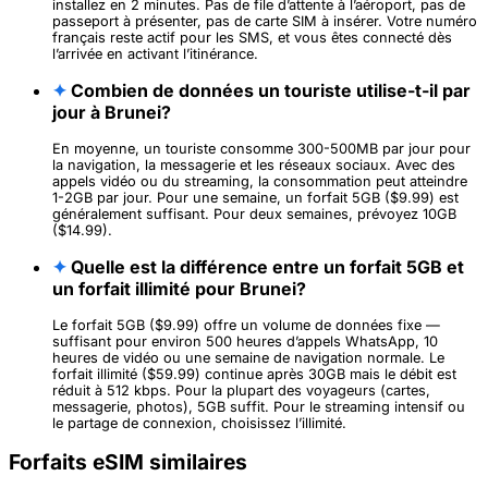
installez en 2 minutes. Pas de file d’attente à l’aéroport, pas de
passeport à présenter, pas de carte SIM à insérer. Votre numéro
français reste actif pour les SMS, et vous êtes connecté dès
l’arrivée en activant l’itinérance.
✦
Combien de données un touriste utilise-t-il par
jour à Brunei?
En moyenne, un touriste consomme 300-500MB par jour pour
la navigation, la messagerie et les réseaux sociaux. Avec des
appels vidéo ou du streaming, la consommation peut atteindre
1-2GB par jour. Pour une semaine, un forfait 5GB ($9.99) est
généralement suffisant. Pour deux semaines, prévoyez 10GB
($14.99).
✦
Quelle est la différence entre un forfait 5GB et
un forfait illimité pour Brunei?
Le forfait 5GB ($9.99) offre un volume de données fixe —
suffisant pour environ 500 heures d’appels WhatsApp, 10
heures de vidéo ou une semaine de navigation normale. Le
forfait illimité ($59.99) continue après 30GB mais le débit est
réduit à 512 kbps. Pour la plupart des voyageurs (cartes,
messagerie, photos), 5GB suffit. Pour le streaming intensif ou
le partage de connexion, choisissez l’illimité.
Forfaits eSIM similaires