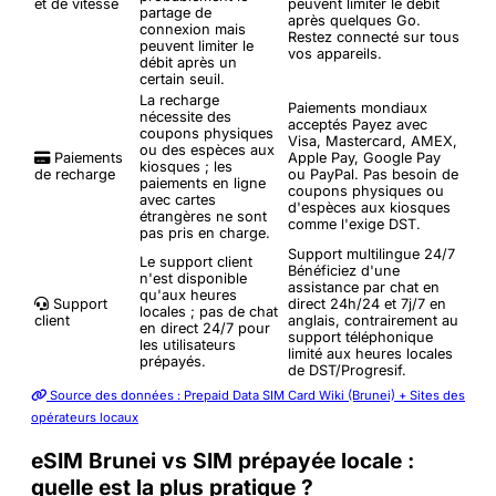
et de vitesse
peuvent limiter le débit
partage de
après quelques Go.
connexion mais
Restez connecté sur tous
peuvent limiter le
vos appareils.
débit après un
certain seuil.
La recharge
Paiements mondiaux
nécessite des
acceptés
Payez avec
coupons physiques
Visa, Mastercard, AMEX,
ou des espèces aux
Paiements
Apple Pay, Google Pay
kiosques ; les
de recharge
ou PayPal. Pas besoin de
paiements en ligne
coupons physiques ou
avec cartes
d'espèces aux kiosques
étrangères ne sont
comme l'exige DST.
pas pris en charge.
Support multilingue 24/7
Le support client
Bénéficiez d'une
n'est disponible
assistance par chat en
qu'aux heures
Support
direct 24h/24 et 7j/7 en
locales ; pas de chat
client
anglais, contrairement au
en direct 24/7 pour
support téléphonique
les utilisateurs
limité aux heures locales
prépayés.
de DST/Progresif.
Source des données : Prepaid Data SIM Card Wiki (Brunei) + Sites des
opérateurs locaux
eSIM Brunei vs SIM prépayée locale :
quelle est la plus pratique ?