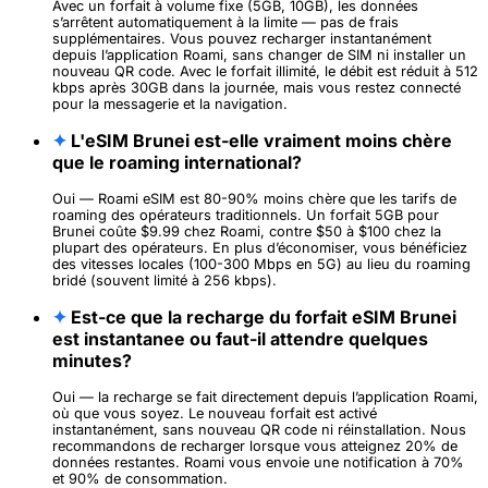
Avec un forfait à volume fixe (5GB, 10GB), les données
s’arrêtent automatiquement à la limite — pas de frais
supplémentaires. Vous pouvez recharger instantanément
depuis l’application Roami, sans changer de SIM ni installer un
nouveau QR code. Avec le forfait illimité, le débit est réduit à 512
kbps après 30GB dans la journée, mais vous restez connecté
pour la messagerie et la navigation.
✦
L'eSIM Brunei est-elle vraiment moins chère
que le roaming international?
Oui — Roami eSIM est 80-90% moins chère que les tarifs de
roaming des opérateurs traditionnels. Un forfait 5GB pour
Brunei coûte $9.99 chez Roami, contre $50 à $100 chez la
plupart des opérateurs. En plus d’économiser, vous bénéficiez
des vitesses locales (100-300 Mbps en 5G) au lieu du roaming
bridé (souvent limité à 256 kbps).
✦
Est-ce que la recharge du forfait eSIM Brunei
est instantanee ou faut-il attendre quelques
minutes?
Oui — la recharge se fait directement depuis l’application Roami,
où que vous soyez. Le nouveau forfait est activé
instantanément, sans nouveau QR code ni réinstallation. Nous
recommandons de recharger lorsque vous atteignez 20% de
données restantes. Roami vous envoie une notification à 70%
et 90% de consommation.