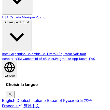
USA
Canada
Mexique
Voir tout
Amérique du Sud
Brésil
Argentine
Colombie
Chili
Pérou
Équateur
Voir tout
Acheter eSIM
Compatibilité eSIM
eSIM gratuite
App Roami
FAQ
Langue
Choisir la langue
English
Deutsch
Italiano
Español
Русский
日本語
Français
繁體中文