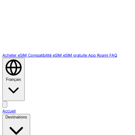
Acheter eSIM
Compatibilité eSIM
eSIM gratuite
App Roami
FAQ
Français
Accueil
Destinations