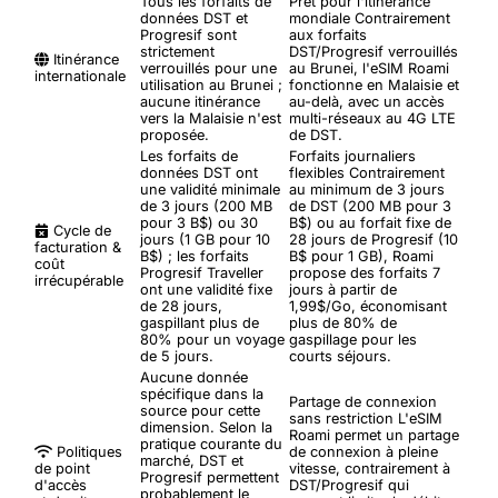
Tous les forfaits de
Prêt pour l'itinérance
données DST et
mondiale
Contrairement
Progresif sont
aux forfaits
strictement
DST/Progresif verrouillés
Itinérance
verrouillés pour une
au Brunei, l'eSIM Roami
internationale
utilisation au Brunei ;
fonctionne en Malaisie et
aucune itinérance
au-delà, avec un accès
vers la Malaisie n'est
multi-réseaux au 4G LTE
proposée.
de DST.
Les forfaits de
Forfaits journaliers
données DST ont
flexibles
Contrairement
une validité minimale
au minimum de 3 jours
de 3 jours (200 MB
de DST (200 MB pour 3
pour 3 B$) ou 30
B$) ou au forfait fixe de
Cycle de
jours (1 GB pour 10
28 jours de Progresif (10
facturation &
B$) ; les forfaits
B$ pour 1 GB), Roami
coût
Progresif Traveller
propose des forfaits 7
irrécupérable
ont une validité fixe
jours à partir de
de 28 jours,
1,99$/Go, économisant
gaspillant plus de
plus de 80% de
80% pour un voyage
gaspillage pour les
de 5 jours.
courts séjours.
Aucune donnée
spécifique dans la
Partage de connexion
source pour cette
sans restriction
L'eSIM
dimension. Selon la
Roami permet un partage
pratique courante du
Politiques
de connexion à pleine
marché, DST et
de point
vitesse, contrairement à
Progresif permettent
d'accès
DST/Progresif qui
probablement le