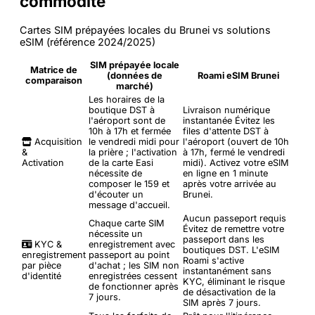
commodité
Cartes SIM prépayées locales du Brunei vs solutions
eSIM (référence 2024/2025)
SIM prépayée locale
Matrice de
(données de
Roami eSIM Brunei
comparaison
marché)
Les horaires de la
boutique DST à
Livraison numérique
l'aéroport sont de
instantanée
Évitez les
10h à 17h et fermée
files d'attente DST à
Acquisition
le vendredi midi pour
l'aéroport (ouvert de 10h
&
la prière ; l'activation
à 17h, fermé le vendredi
Activation
de la carte Easi
midi). Activez votre eSIM
nécessite de
en ligne en 1 minute
composer le 159 et
après votre arrivée au
d'écouter un
Brunei.
message d'accueil.
Aucun passeport requis
Chaque carte SIM
Évitez de remettre votre
nécessite un
passeport dans les
KYC &
enregistrement avec
boutiques DST. L'eSIM
enregistrement
passeport au point
Roami s'active
par pièce
d'achat ; les SIM non
instantanément sans
d'identité
enregistrées cessent
KYC, éliminant le risque
de fonctionner après
de désactivation de la
7 jours.
SIM après 7 jours.