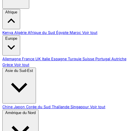
Afrique
Kenya
Algérie
Afrique du Sud
Égypte
Maroc
Voir tout
Europe
Allemagne
France
UK
Italie
Espagne
Turquie
Suisse
Portugal
Autriche
Grèce
Voir tout
Asie du Sud-Est
Chine
Japon
Corée du Sud
Thaïlande
Singapour
Voir tout
Amérique du Nord