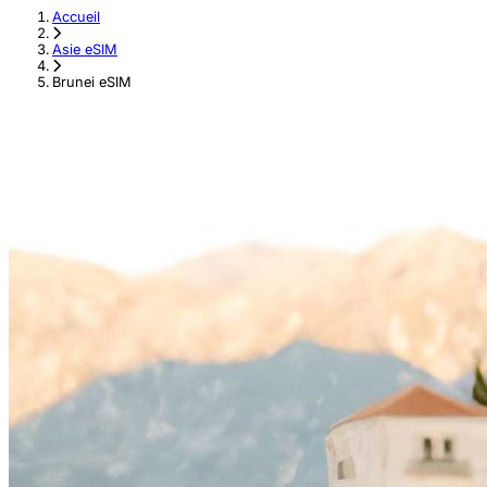
Accueil
›
Asie eSIM
›
Brunei eSIM