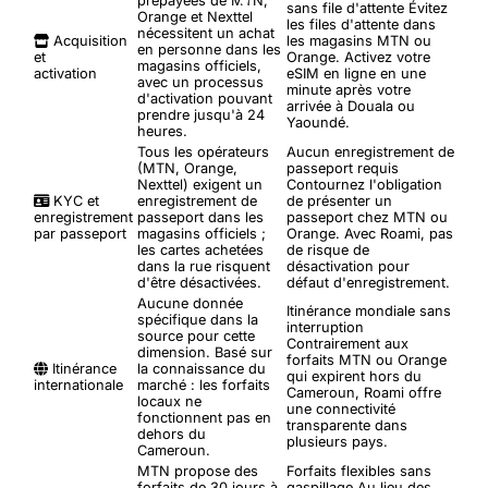
prépayées de MTN,
sans file d'attente
Évitez
Orange et Nexttel
les files d'attente dans
nécessitent un achat
Acquisition
les magasins MTN ou
en personne dans les
et
Orange. Activez votre
magasins officiels,
activation
eSIM en ligne en une
avec un processus
minute après votre
d'activation pouvant
arrivée à Douala ou
prendre jusqu'à 24
Yaoundé.
heures.
Tous les opérateurs
Aucun enregistrement de
(MTN, Orange,
passeport requis
Nexttel) exigent un
Contournez l'obligation
KYC et
enregistrement de
de présenter un
enregistrement
passeport dans les
passeport chez MTN ou
par passeport
magasins officiels ;
Orange. Avec Roami, pas
les cartes achetées
de risque de
dans la rue risquent
désactivation pour
d'être désactivées.
défaut d'enregistrement.
Aucune donnée
Itinérance mondiale sans
spécifique dans la
interruption
source pour cette
Contrairement aux
dimension. Basé sur
forfaits MTN ou Orange
Itinérance
la connaissance du
qui expirent hors du
internationale
marché : les forfaits
Cameroun, Roami offre
locaux ne
une connectivité
fonctionnent pas en
transparente dans
dehors du
plusieurs pays.
Cameroun.
MTN propose des
Forfaits flexibles sans
forfaits de 30 jours à
gaspillage
Au lieu des