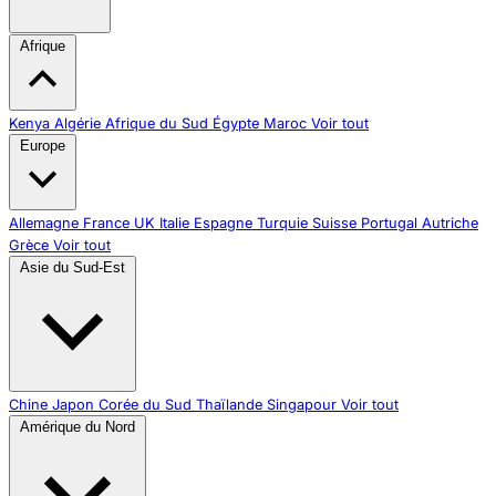
Afrique
Kenya
Algérie
Afrique du Sud
Égypte
Maroc
Voir tout
Europe
Allemagne
France
UK
Italie
Espagne
Turquie
Suisse
Portugal
Autriche
Grèce
Voir tout
Asie du Sud-Est
Chine
Japon
Corée du Sud
Thaïlande
Singapour
Voir tout
Amérique du Nord