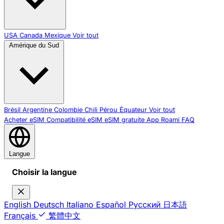
USA
Canada
Mexique
Voir tout
Amérique du Sud
Brésil
Argentine
Colombie
Chili
Pérou
Équateur
Voir tout
Acheter eSIM
Compatibilité eSIM
eSIM gratuite
App Roami
FAQ
Langue
Choisir la langue
English
Deutsch
Italiano
Español
Русский
日本語
Français
繁體中文