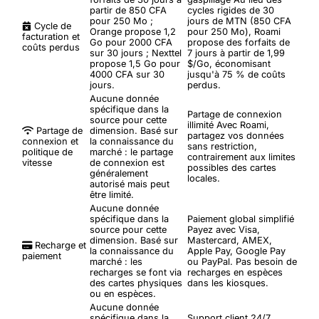
partir de 850 CFA
cycles rigides de 30
pour 250 Mo ;
jours de MTN (850 CFA
Cycle de
Orange propose 1,2
pour 250 Mo), Roami
facturation et
Go pour 2000 CFA
propose des forfaits de
coûts perdus
sur 30 jours ; Nexttel
7 jours à partir de 1,99
propose 1,5 Go pour
$/Go, économisant
4000 CFA sur 30
jusqu'à 75 % de coûts
jours.
perdus.
Aucune donnée
spécifique dans la
Partage de connexion
source pour cette
illimité
Avec Roami,
Partage de
dimension. Basé sur
partagez vos données
connexion et
la connaissance du
sans restriction,
politique de
marché : le partage
contrairement aux limites
vitesse
de connexion est
possibles des cartes
généralement
locales.
autorisé mais peut
être limité.
Aucune donnée
spécifique dans la
Paiement global simplifié
source pour cette
Payez avec Visa,
dimension. Basé sur
Mastercard, AMEX,
Recharge et
la connaissance du
Apple Pay, Google Pay
paiement
marché : les
ou PayPal. Pas besoin de
recharges se font via
recharges en espèces
des cartes physiques
dans les kiosques.
ou en espèces.
Aucune donnée
spécifique dans la
Support client 24/7