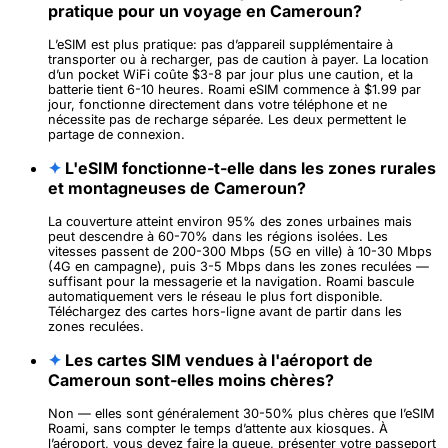
pratique pour un voyage en Cameroun?
L’eSIM est plus pratique: pas d’appareil supplémentaire à
transporter ou à recharger, pas de caution à payer. La location
d’un pocket WiFi coûte $3-8 par jour plus une caution, et la
batterie tient 6-10 heures. Roami eSIM commence à $1.99 par
jour, fonctionne directement dans votre téléphone et ne
nécessite pas de recharge séparée. Les deux permettent le
partage de connexion.
✦
L'eSIM fonctionne-t-elle dans les zones rurales
et montagneuses de Cameroun?
La couverture atteint environ 95% des zones urbaines mais
peut descendre à 60-70% dans les régions isolées. Les
vitesses passent de 200-300 Mbps (5G en ville) à 10-30 Mbps
(4G en campagne), puis 3-5 Mbps dans les zones reculées —
suffisant pour la messagerie et la navigation. Roami bascule
automatiquement vers le réseau le plus fort disponible.
Téléchargez des cartes hors-ligne avant de partir dans les
zones reculées.
✦
Les cartes SIM vendues à l'aéroport de
Cameroun sont-elles moins chères?
Non — elles sont généralement 30-50% plus chères que l’eSIM
Roami, sans compter le temps d’attente aux kiosques. À
l’aéroport, vous devez faire la queue, présenter votre passeport