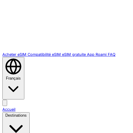
Acheter eSIM
Compatibilité eSIM
eSIM gratuite
App Roami
FAQ
Français
Accueil
Destinations