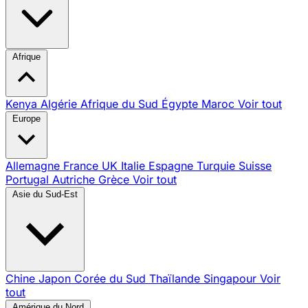
Afrique
Kenya
Algérie
Afrique du Sud
Égypte
Maroc
Voir tout
Europe
Allemagne
France
UK
Italie
Espagne
Turquie
Suisse
Portugal
Autriche
Grèce
Voir tout
Asie du Sud-Est
Chine
Japon
Corée du Sud
Thaïlande
Singapour
Voir
tout
Amérique du Nord