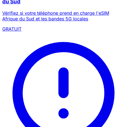
du Sud
clients
Réclamé aujourd’hui
Restant(s)
Vérifiez si votre téléphone prend en charge l'eSIM
729
5
Afrique du Sud et les bandes 5G locales
Réclamer
GRATUIT
Annuler
maintenant