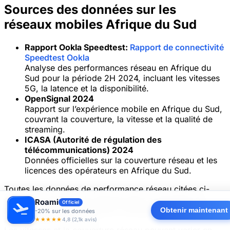
Sources des données sur les
réseaux mobiles Afrique du Sud
Rapport Ookla Speedtest:
Rapport de connectivité
Speedtest Ookla
Analyse des performances réseau en Afrique du
Sud pour la période 2H 2024, incluant les vitesses
5G, la latence et la disponibilité.
OpenSignal 2024
Rapport sur l’expérience mobile en Afrique du Sud,
couvrant la couverture, la vitesse et la qualité de
streaming.
ICASA (Autorité de régulation des
télécommunications) 2024
Données officielles sur la couverture réseau et les
licences des opérateurs en Afrique du Sud.
Toutes les données de performance réseau citées ci-
dessus proviennent de rapports tiers accessibles au
Roami
Officiel
public, notamment Speedtest Intelligence et les rapports
Obtenir maintenant
-20% sur les données
réglementaires d’ICASA.
★★★★★
4,8 (2,1k avis)
Les vitesses et la couverture réseau peuvent varier en