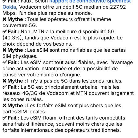
✅ Fait :
Faux. Selon
Rapport de connectivité Speedtest
Ookla
, Vodacom offre un débit 5G médian de 227,92
Mbps, l’un des plus rapides au monde.
❌ Mythe :
Tous les opérateurs offrent la même
couverture 5G.
✅ Fait :
Non. MTN a la meilleure disponibilité 5G
(40,3%), tandis que Vodacom est le plus rapide. Le
choix dépend de vos besoins.
❌ Mythe :
Les eSIM sont moins fiables que les cartes
SIM physiques.
✅ Fait :
Les eSIM sont tout aussi fiables, avec l’avantage
d’une activation instantanée et de la possibilité de
conserver votre numéro d’origine.
❌ Mythe :
Il n’y a pas de 5G dans les zones rurales.
✅ Fait :
La 5G est principalement urbaine, mais les
réseaux 4G/3G de Vodacom et MTN couvrent largement
les zones rurales.
❌ Mythe :
Les forfaits eSIM sont plus chers que les
cartes SIM locales.
✅ Fait :
Les eSIM Roami offrent des tarifs compétitifs
sans frais d’itinérance, souvent moins chers que les
forfaits internationaux des opérateurs traditionnels.