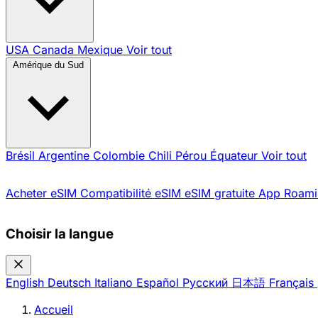
USA
Canada
Mexique
Voir tout
Amérique du Sud
Brésil
Argentine
Colombie
Chili
Pérou
Équateur
Voir tout
Acheter eSIM
Compatibilité eSIM
eSIM gratuite
App Roami
Choisir la langue
English
Deutsch
Italiano
Español
Русский
日本語
Français
Accueil