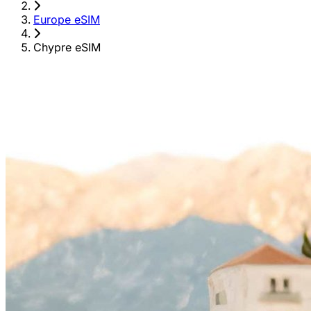
›
Europe eSIM
›
Chypre eSIM