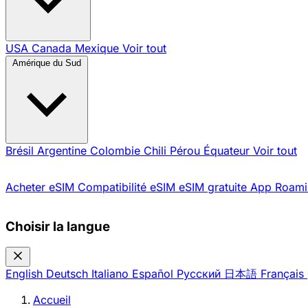
USA
Canada
Mexique
Voir tout
Amérique du Sud
Brésil
Argentine
Colombie
Chili
Pérou
Équateur
Voir tout
Acheter eSIM
Compatibilité eSIM
eSIM gratuite
App Roami
Choisir la langue
English
Deutsch
Italiano
Español
Русский
日本語
Français
Accueil