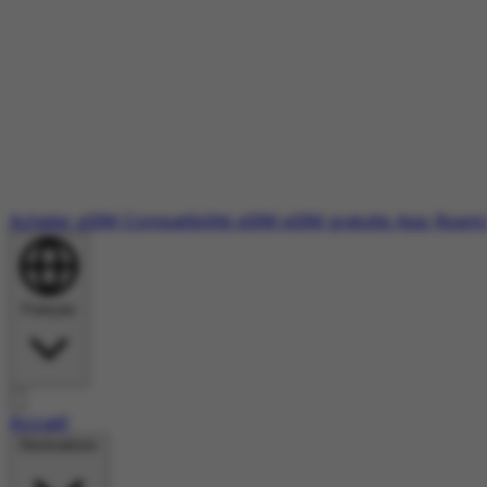
Acheter eSIM
Compatibilité eSIM
eSIM gratuite
App Roami
Français
Accueil
Destinations