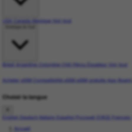
USA
Canada
Mexique
Voir tout
Amérique du Sud
Brésil
Argentine
Colombie
Chili
Pérou
Équateur
Voir tout
Acheter eSIM
Compatibilité eSIM
eSIM gratuite
App Roami
Choisir la langue
English
Deutsch
Italiano
Español
Русский
日本語
Français
Accueil