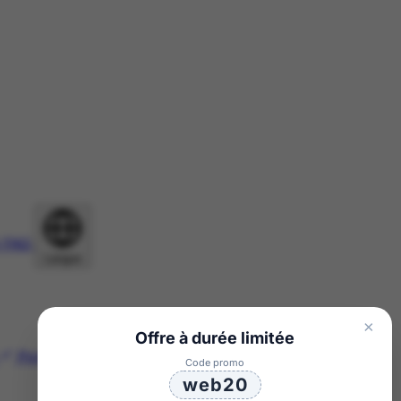
FAQ
Langue
×
Offre à durée limitée
Português
繁體中文
Code promo
web20