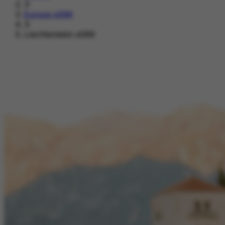
›
Europe eSIM
›
Liechtenstein eSIM