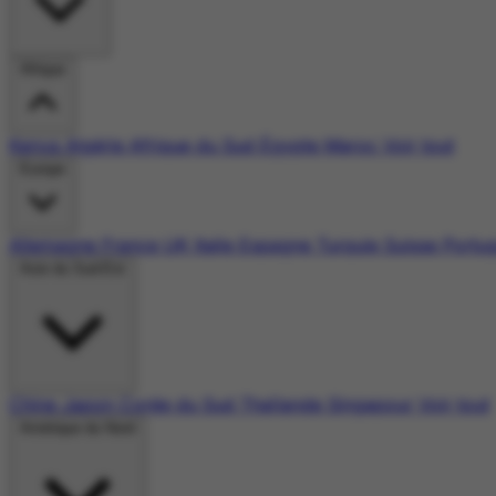
Afrique
Kenya
Algérie
Afrique du Sud
Égypte
Maroc
Voir tout
Europe
Allemagne
France
UK
Italie
Espagne
Turquie
Suisse
Portu
Asie du Sud-Est
Chine
Japon
Corée du Sud
Thaïlande
Singapour
Voir tout
Amérique du Nord